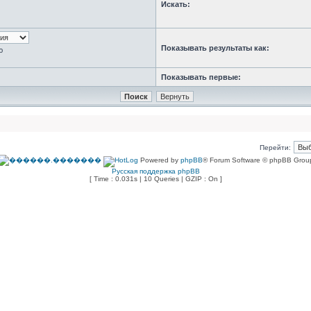
Искать:
Показывать результаты как:
ю
Показывать первые:
Перейти:
Powered by
phpBB
® Forum Software © phpBB Grou
Русская поддержка phpBB
[ Time : 0.031s | 10 Queries | GZIP : On ]