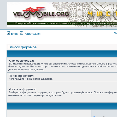
Имя пользователя:
Пароль:
{ LOG_ME_IN_SHORT
}
Пе
Вход
Регистрация
Список форумов
Ключевые слова:
Вы можете использовать
+
, чтобы определить слова, которые должны быть в резуль
быть не должно. Вы можете разделить слова символом
|
для поиска любого слова и
для частичного совпадения.
Поиск по автору:
Используйте * в качестве шаблона.
Искать в форумах:
Выберите форум или форумы, в которых будет произведён поиск. Поиск в подфорум
отключили соответствующую опцию ниже.