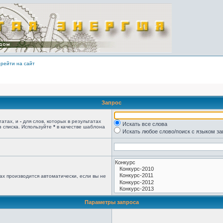
рейти на сайт
Запрос
татах, и
-
для слов, которых в результатах
Искать все слова
з списка. Используйте
*
в качестве шаблона
Искать любое слово/поиск с языком з
ах производится автоматически, если вы не
Параметры запроса