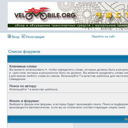
Имя пользователя:
Пароль:
{ LOG_ME_IN_SHORT
}
Перейти на сайт
Вход
Регистрация
Список форумов
Ключевые слова:
Вы можете использовать
+
, чтобы определить слова, которые должны быть в резуль
и
-
для слов, которых в результатах быть не должно. Вы можете разделить слова с
|
для поиска любого слова из списка. Используйте
*
в качестве шаблона для частичн
совпадения.
Поиск по автору:
Используйте * в качестве шаблона.
Искать в форумах:
Выберите форум или форумы, в которых будет произведён поиск. Поиск в подфорум
производится автоматически, если вы не отключили соответствующую опцию ниже.
П