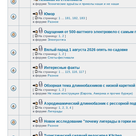
в форуме
Технические курьёзы и приколы наши и не наши
Юмор
[
На страницу:
1
...
181
,
182
,
183
]
в форуме
Разное
Ощущения от 500-ваттного электровело с самым
[
На страницу:
1
,
2
]
в форуме
Электротяга
Вялый парад 1 августа 2026 опять по садовке
[
На страницу:
1
,
2
]
в форуме
Слеты-фестивали
Интересные факты
[
На страницу:
1
...
115
,
116
,
117
]
в форуме
Разное
Обзорная тема длиннобахников с низкой кареткой
[
На страницу:
1
,
2
]
в форуме
Не наши конструкции (Европа, Америка и прочие буржуи)
Аэродинамический длиннобазник с рессорной по
[
На страницу:
1
,
2
,
3
,
4
]
в форуме
Лигерады
Новое исследование "почему лигерады в горки не
в форуме
Разное
Туристический сидячий велосипед Klichen