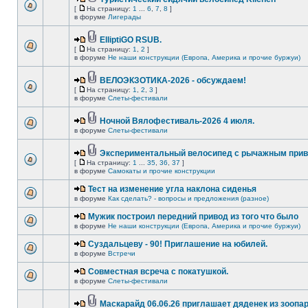
[
На страницу:
1
...
6
,
7
,
8
]
в форуме
Лигерады
ElliptiGO RSUB.
[
На страницу:
1
,
2
]
в форуме
Не наши конструкции (Европа, Америка и прочие буржуи)
ВЕЛОЭКЗОТИКА-2026 - обсуждаем!
[
На страницу:
1
,
2
,
3
]
в форуме
Слеты-фестивали
Ночной Вялофестиваль-2026 4 июля.
в форуме
Слеты-фестивали
Экспериментальный велосипед с рычажным прив
[
На страницу:
1
...
35
,
36
,
37
]
в форуме
Самокаты и прочие конструкции
Тест на изменение угла наклона сиденья
в форуме
Как сделать? - вопросы и предложения (разное)
Мужик построил передний привод из того что было
в форуме
Не наши конструкции (Европа, Америка и прочие буржуи)
Суздальцеву - 90! Приглашение на юбилей.
в форуме
Встречи
Совместная всреча с покатушкой.
в форуме
Слеты-фестивали
Маскарайд 06.06.26 приглашает дяденек из зоопар