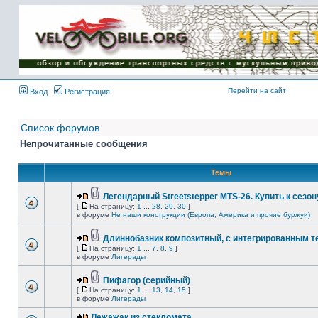
Имя пользователя:
Пароль:
{ LOG_ME_IN_SHORT
}
Перейти на сайт
Вход
Регистрация
Список форумов
Непрочитанные сообщения
Темы
Легендарный Streetstepper MTS-26. Купить к сезону
[
На страницу:
1
...
28
,
29
,
30
]
в форуме
Не наши конструкции (Европа, Америка и прочие буржуи)
Длиннобазник композитный, с интегрированным 
[
На страницу:
1
...
7
,
8
,
9
]
в форуме
Лигерады
Пифагор (серийный)
[
На страницу:
1
...
13
,
14
,
15
]
в форуме
Лигерады
Лежажак из стекломата