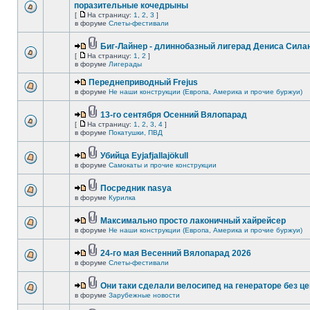
поразительные кочедрыны
[
На страницу:
1
,
2
,
3
]
в форуме
Слеты-фестивали
Биг-Лайнер - длиннобазный лигерад Дениса Силан
[
На страницу:
1
,
2
]
в форуме
Лигерады
Переднеприводный Frejus
в форуме
Не наши конструкции (Европа, Америка и прочие буржуи)
13-го сентября Осенний Вялопарад
[
На страницу:
1
,
2
,
3
,
4
]
в форуме
Покатушки, ПВД
Убийца Eyjafjallajökull
в форуме
Самокаты и прочие конструкции
Посредник nasya
в форуме
Курилка
Максимально просто лаконичный хайрейсер
в форуме
Не наши конструкции (Европа, Америка и прочие буржуи)
24-го мая Весенний Вялопарад 2026
в форуме
Слеты-фестивали
Они таки сделали велосипед на генераторе без це
в форуме
Зарубежные новости