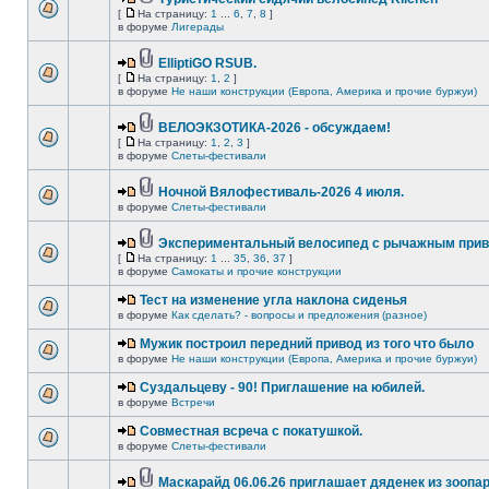
[
На страницу:
1
...
6
,
7
,
8
]
в форуме
Лигерады
ElliptiGO RSUB.
[
На страницу:
1
,
2
]
в форуме
Не наши конструкции (Европа, Америка и прочие буржуи)
ВЕЛОЭКЗОТИКА-2026 - обсуждаем!
[
На страницу:
1
,
2
,
3
]
в форуме
Слеты-фестивали
Ночной Вялофестиваль-2026 4 июля.
в форуме
Слеты-фестивали
Экспериментальный велосипед с рычажным прив
[
На страницу:
1
...
35
,
36
,
37
]
в форуме
Самокаты и прочие конструкции
Тест на изменение угла наклона сиденья
в форуме
Как сделать? - вопросы и предложения (разное)
Мужик построил передний привод из того что было
в форуме
Не наши конструкции (Европа, Америка и прочие буржуи)
Суздальцеву - 90! Приглашение на юбилей.
в форуме
Встречи
Совместная всреча с покатушкой.
в форуме
Слеты-фестивали
Маскарайд 06.06.26 приглашает дяденек из зоопар