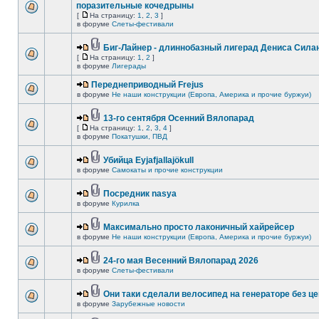
поразительные кочедрыны
[
На страницу:
1
,
2
,
3
]
в форуме
Слеты-фестивали
Биг-Лайнер - длиннобазный лигерад Дениса Силан
[
На страницу:
1
,
2
]
в форуме
Лигерады
Переднеприводный Frejus
в форуме
Не наши конструкции (Европа, Америка и прочие буржуи)
13-го сентября Осенний Вялопарад
[
На страницу:
1
,
2
,
3
,
4
]
в форуме
Покатушки, ПВД
Убийца Eyjafjallajökull
в форуме
Самокаты и прочие конструкции
Посредник nasya
в форуме
Курилка
Максимально просто лаконичный хайрейсер
в форуме
Не наши конструкции (Европа, Америка и прочие буржуи)
24-го мая Весенний Вялопарад 2026
в форуме
Слеты-фестивали
Они таки сделали велосипед на генераторе без це
в форуме
Зарубежные новости