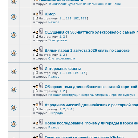
в форуме
Технические курьёзы и приколы наши и не наши
Юмор
[
На страницу:
1
...
181
,
182
,
183
]
в форуме
Разное
Ощущения от 500-ваттного электровело с самым
[
На страницу:
1
,
2
]
в форуме
Электротяга
Вялый парад 1 августа 2026 опять по садовке
[
На страницу:
1
,
2
]
в форуме
Слеты-фестивали
Интересные факты
[
На страницу:
1
...
115
,
116
,
117
]
в форуме
Разное
Обзорная тема длиннобахников с низкой кареткой
[
На страницу:
1
,
2
]
в форуме
Не наши конструкции (Европа, Америка и прочие буржуи)
Аэродинамический длиннобазник с рессорной по
[
На страницу:
1
,
2
,
3
,
4
]
в форуме
Лигерады
Новое исследование "почему лигерады в горки не
в форуме
Разное
Туристический сидячий велосипед Klichen