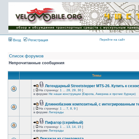
Имя пользователя:
Пароль:
{ LOG_ME_IN_SHORT
}
Перейти на сайт
Вход
Регистрация
Список форумов
Непрочитанные сообщения
Темы
Легендарный Streetstepper MTS-26. Купить к сезону
[
На страницу:
1
...
28
,
29
,
30
]
в форуме
Не наши конструкции (Европа, Америка и прочие буржуи)
Длиннобазник композитный, с интегрированным 
[
На страницу:
1
...
7
,
8
,
9
]
в форуме
Лигерады
Пифагор (серийный)
[
На страницу:
1
...
13
,
14
,
15
]
в форуме
Лигерады
Лежажак из стекломата