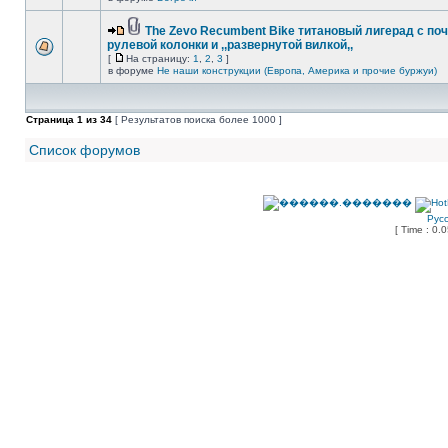
The Zevo Recumbent Bike титановый лигерад с по
рулевой колонки и ,,развернутой вилкой,,
[
На страницу:
1
,
2
,
3
]
в форуме
Не наши конструкции (Европа, Америка и прочие буржуи)
Страница
1
из
34
[ Результатов поиска более 1000 ]
Список форумов
Рус
[ Time : 0.