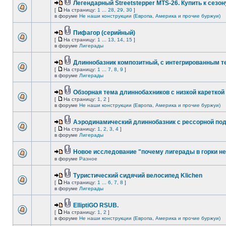
Легендарный Streetstepper MTS-26. Купить к сезону
[
На страницу:
1
...
28
,
29
,
30
]
в форуме
Не наши конструкции (Европа, Америка и прочие буржуи)
Пифагор (серийный)
[
На страницу:
1
...
13
,
14
,
15
]
в форуме
Лигерады
Длиннобазник композитный, с интегрированным 
[
На страницу:
1
...
7
,
8
,
9
]
в форуме
Лигерады
Обзорная тема длиннобахников с низкой кареткой
[
На страницу:
1
,
2
]
в форуме
Не наши конструкции (Европа, Америка и прочие буржуи)
Аэродинамический длиннобазник с рессорной по
[
На страницу:
1
,
2
,
3
,
4
]
в форуме
Лигерады
Новое исследование "почему лигерады в горки не
в форуме
Разное
Туристический сидячий велосипед Klichen
[
На страницу:
1
...
6
,
7
,
8
]
в форуме
Лигерады
ElliptiGO RSUB.
[
На страницу:
1
,
2
]
в форуме
Не наши конструкции (Европа, Америка и прочие буржуи)