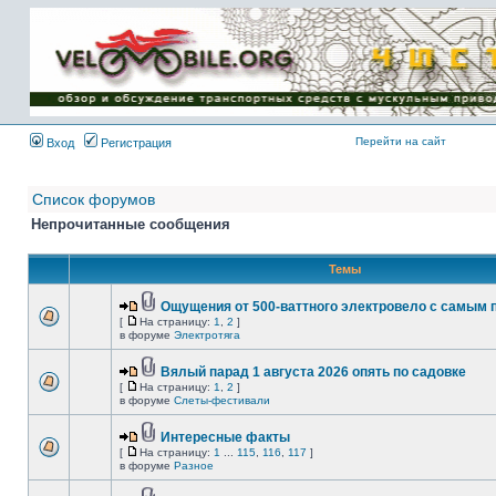
Имя пользователя:
Пароль:
{ LOG_ME_IN_SHORT
}
Перейти на сайт
Вход
Регистрация
Список форумов
Непрочитанные сообщения
Темы
Ощущения от 500-ваттного электровело с самым
[
На страницу:
1
,
2
]
в форуме
Электротяга
Вялый парад 1 августа 2026 опять по садовке
[
На страницу:
1
,
2
]
в форуме
Слеты-фестивали
Интересные факты
[
На страницу:
1
...
115
,
116
,
117
]
в форуме
Разное