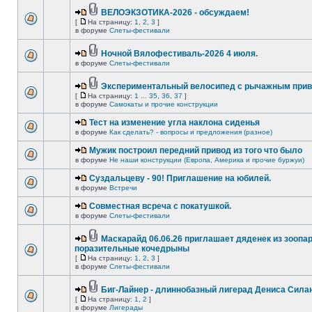
ВЕЛОЭКЗОТИКА-2026 - обсуждаем!
[
На страницу:
1
,
2
,
3
]
в форуме
Слеты-фестивали
Ночной Вялофестиваль-2026 4 июля.
в форуме
Слеты-фестивали
Экспериментальный велосипед с рычажным прив
[
На страницу:
1
...
35
,
36
,
37
]
в форуме
Самокаты и прочие конструкции
Тест на изменение угла наклона сиденья
в форуме
Как сделать? - вопросы и предложения (разное)
Мужик построил передний привод из того что было
в форуме
Не наши конструкции (Европа, Америка и прочие буржуи)
Суздальцеву - 90! Приглашение на юбилей.
в форуме
Встречи
Совместная всреча с покатушкой.
в форуме
Слеты-фестивали
Маскарайд 06.06.26 приглашает дяденек из зоопар
поразительные кочедрыны
[
На страницу:
1
,
2
,
3
]
в форуме
Слеты-фестивали
Биг-Лайнер - длиннобазный лигерад Дениса Силан
[
На страницу:
1
,
2
]
в форуме
Лигерады