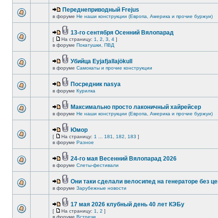
Переднеприводный Frejus
в форуме
Не наши конструкции (Европа, Америка и прочие буржуи)
13-го сентября Осенний Вялопарад
[
На страницу:
1
,
2
,
3
,
4
]
в форуме
Покатушки, ПВД
Убийца Eyjafjallajökull
в форуме
Самокаты и прочие конструкции
Посредник nasya
в форуме
Курилка
Максимально просто лаконичный хайрейсер
в форуме
Не наши конструкции (Европа, Америка и прочие буржуи)
Юмор
[
На страницу:
1
...
181
,
182
,
183
]
в форуме
Разное
24-го мая Весенний Вялопарад 2026
в форуме
Слеты-фестивали
Они таки сделали велосипед на генераторе без це
в форуме
Зарубежные новости
17 мая 2026 клубный день 40 лет КЭБу
[
На страницу:
1
,
2
]
в форуме
Встречи