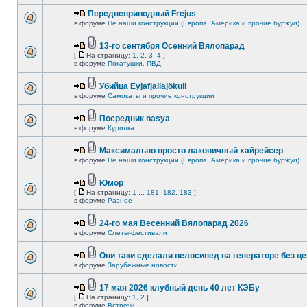
Переднеприводный Frejus
в форуме
Не наши конструкции (Европа, Америка и прочие буржуи)
13-го сентября Осенний Вялопарад
[
На страницу:
1
,
2
,
3
,
4
]
в форуме
Покатушки, ПВД
Убийца Eyjafjallajökull
в форуме
Самокаты и прочие конструкции
Посредник nasya
в форуме
Курилка
Максимально просто лаконичный хайрейсер
в форуме
Не наши конструкции (Европа, Америка и прочие буржуи)
Юмор
[
На страницу:
1
...
181
,
182
,
183
]
в форуме
Разное
24-го мая Весенний Вялопарад 2026
в форуме
Слеты-фестивали
Они таки сделали велосипед на генераторе без це
в форуме
Зарубежные новости
17 мая 2026 клубный день 40 лет КЭБу
[
На страницу:
1
,
2
]
в форуме
Встречи