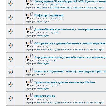
Легендарный Streetstepper MTS-26. Купить к сезону
[
На страницу:
1
...
28
,
29
,
30
]
в форуме
Не наши конструкции (Европа, Америка и прочие буржуи)
Пифагор (серийный)
[
На страницу:
1
...
13
,
14
,
15
]
в форуме
Лигерады
Длиннобазник композитный, с интегрированным 
[
На страницу:
1
...
7
,
8
,
9
]
в форуме
Лигерады
Обзорная тема длиннобахников с низкой кареткой
[
На страницу:
1
,
2
]
в форуме
Не наши конструкции (Европа, Америка и прочие буржуи)
Аэродинамический длиннобазник с рессорной по
[
На страницу:
1
,
2
,
3
,
4
]
в форуме
Лигерады
Новое исследование "почему лигерады в горки не
в форуме
Разное
Туристический сидячий велосипед Klichen
[
На страницу:
1
...
6
,
7
,
8
]
в форуме
Лигерады
ElliptiGO RSUB.
[
На страницу:
1
,
2
]
в форуме
Не наши конструкции (Европа, Америка и прочие буржуи)