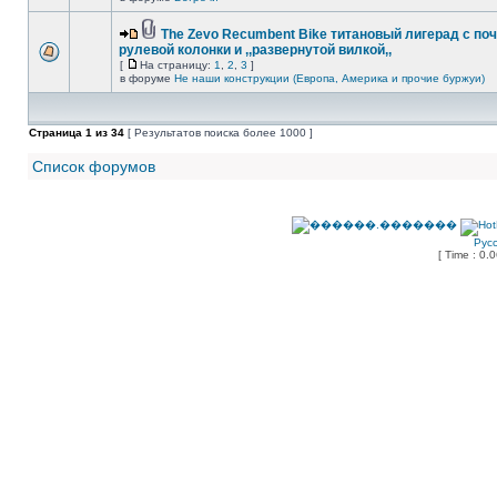
The Zevo Recumbent Bike титановый лигерад с по
рулевой колонки и ,,развернутой вилкой,,
[
На страницу:
1
,
2
,
3
]
в форуме
Не наши конструкции (Европа, Америка и прочие буржуи)
Страница
1
из
34
[ Результатов поиска более 1000 ]
Список форумов
Рус
[ Time : 0.