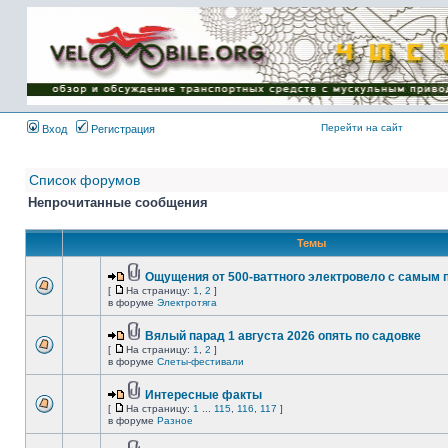
Имя пользователя:
Пароль:
{ LOG_ME_IN_SHORT
}
Перейти на сайт
Вход
Регистрация
Список форумов
Непрочитанные сообщения
Темы
Ощущения от 500-ваттного электровело с самым
[
На страницу:
1
,
2
]
в форуме
Электротяга
Вялый парад 1 августа 2026 опять по садовке
[
На страницу:
1
,
2
]
в форуме
Слеты-фестивали
Интересные факты
[
На страницу:
1
...
115
,
116
,
117
]
в форуме
Разное