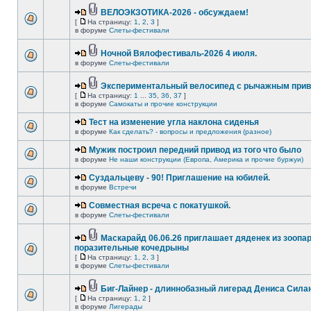
ВЕЛОЭКЗОТИКА-2026 - обсуждаем!
[
На страницу:
1
,
2
,
3
]
в форуме
Слеты-фестивали
Ночной Вялофестиваль-2026 4 июля.
в форуме
Слеты-фестивали
Экспериментальный велосипед с рычажным прив
[
На страницу:
1
...
35
,
36
,
37
]
в форуме
Самокаты и прочие конструкции
Тест на изменение угла наклона сиденья
в форуме
Как сделать? - вопросы и предложения (разное)
Мужик построил передний привод из того что было
в форуме
Не наши конструкции (Европа, Америка и прочие буржуи)
Суздальцеву - 90! Приглашение на юбилей.
в форуме
Встречи
Совместная всреча с покатушкой.
в форуме
Слеты-фестивали
Маскарайд 06.06.26 приглашает дяденек из зоопар
поразительные кочедрыны
[
На страницу:
1
,
2
,
3
]
в форуме
Слеты-фестивали
Биг-Лайнер - длиннобазный лигерад Дениса Силан
[
На страницу:
1
,
2
]
в форуме
Лигерады