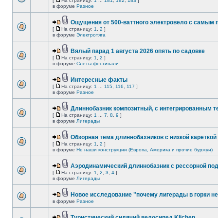
[
На страницу:
1
...
181
,
182
,
183
]
в форуме
Разное
Ощущения от 500-ваттного электровело с самым
[
На страницу:
1
,
2
]
в форуме
Электротяга
Вялый парад 1 августа 2026 опять по садовке
[
На страницу:
1
,
2
]
в форуме
Слеты-фестивали
Интересные факты
[
На страницу:
1
...
115
,
116
,
117
]
в форуме
Разное
Длиннобазник композитный, с интегрированным 
[
На страницу:
1
...
7
,
8
,
9
]
в форуме
Лигерады
Обзорная тема длиннобахников с низкой кареткой
[
На страницу:
1
,
2
]
в форуме
Не наши конструкции (Европа, Америка и прочие буржуи)
Аэродинамический длиннобазник с рессорной по
[
На страницу:
1
,
2
,
3
,
4
]
в форуме
Лигерады
Новое исследование "почему лигерады в горки не
в форуме
Разное
Туристический сидячий велосипед Klichen