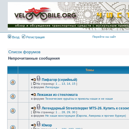
Имя пользователя:
Пароль:
{ LOG_ME_IN_SHORT
}
Перейти на сайт
Вход
Регистрация
Список форумов
Непрочитанные сообщения
Темы
Пифагор (серийный)
[
На страницу:
1
...
13
,
14
,
15
]
в форуме
Лигерады
Лежажак из стекломата
в форуме
Технические курьёзы и приколы наши и не наши
Легендарный Streetstepper MTS-26. Купить к сезону
[
На страницу:
1
...
28
,
29
,
30
]
в форуме
Не наши конструкции (Европа, Америка и прочие буржуи)
Юмор