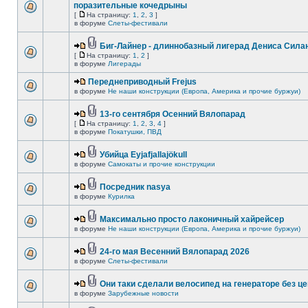
поразительные кочедрыны
[
На страницу:
1
,
2
,
3
]
в форуме
Слеты-фестивали
Биг-Лайнер - длиннобазный лигерад Дениса Силан
[
На страницу:
1
,
2
]
в форуме
Лигерады
Переднеприводный Frejus
в форуме
Не наши конструкции (Европа, Америка и прочие буржуи)
13-го сентября Осенний Вялопарад
[
На страницу:
1
,
2
,
3
,
4
]
в форуме
Покатушки, ПВД
Убийца Eyjafjallajökull
в форуме
Самокаты и прочие конструкции
Посредник nasya
в форуме
Курилка
Максимально просто лаконичный хайрейсер
в форуме
Не наши конструкции (Европа, Америка и прочие буржуи)
24-го мая Весенний Вялопарад 2026
в форуме
Слеты-фестивали
Они таки сделали велосипед на генераторе без це
в форуме
Зарубежные новости