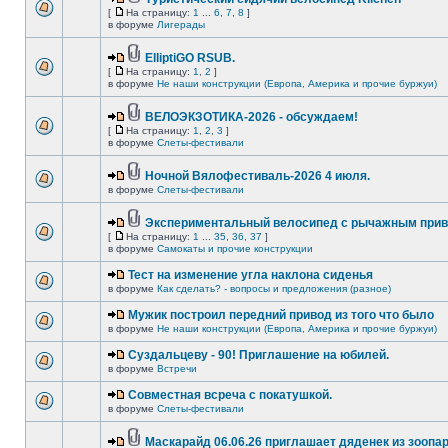
[
На страницу:
1
...
6
,
7
,
8
]
в форуме
Лигерады
ElliptiGO RSUB.
[
На страницу:
1
,
2
]
в форуме
Не наши конструкции (Европа, Америка и прочие буржуи)
ВЕЛОЭКЗОТИКА-2026 - обсуждаем!
[
На страницу:
1
,
2
,
3
]
в форуме
Слеты-фестивали
Ночной Вялофестиваль-2026 4 июля.
в форуме
Слеты-фестивали
Экспериментальный велосипед с рычажным прив
[
На страницу:
1
...
35
,
36
,
37
]
в форуме
Самокаты и прочие конструкции
Тест на изменение угла наклона сиденья
в форуме
Как сделать? - вопросы и предложения (разное)
Мужик построил передний привод из того что было
в форуме
Не наши конструкции (Европа, Америка и прочие буржуи)
Суздальцеву - 90! Приглашение на юбилей.
в форуме
Встречи
Совместная всреча с покатушкой.
в форуме
Слеты-фестивали
Маскарайд 06.06.26 приглашает дяденек из зоопар