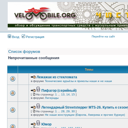
Имя пользователя:
Пароль:
{ LOG_ME_IN_SHORT
}
Перейти на сайт
Вход
Регистрация
Список форумов
Непрочитанные сообщения
Темы
Лежажак из стекломата
в форуме
Технические курьёзы и приколы наши и не наши
Пифагор (серийный)
[
На страницу:
1
...
13
,
14
,
15
]
в форуме
Лигерады
Легендарный Streetstepper MTS-26. Купить к сезону
[
На страницу:
1
...
28
,
29
,
30
]
в форуме
Не наши конструкции (Европа, Америка и прочие буржуи)
Юмор