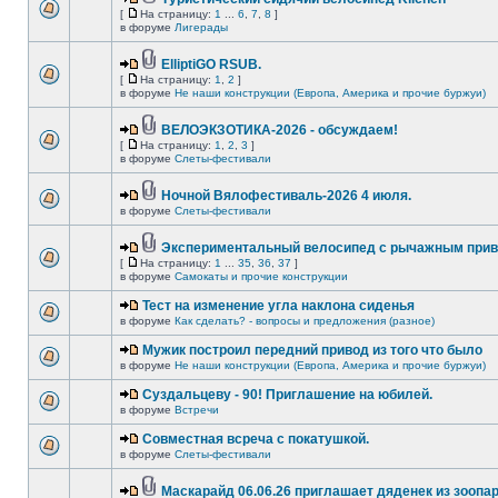
[
На страницу:
1
...
6
,
7
,
8
]
в форуме
Лигерады
ElliptiGO RSUB.
[
На страницу:
1
,
2
]
в форуме
Не наши конструкции (Европа, Америка и прочие буржуи)
ВЕЛОЭКЗОТИКА-2026 - обсуждаем!
[
На страницу:
1
,
2
,
3
]
в форуме
Слеты-фестивали
Ночной Вялофестиваль-2026 4 июля.
в форуме
Слеты-фестивали
Экспериментальный велосипед с рычажным прив
[
На страницу:
1
...
35
,
36
,
37
]
в форуме
Самокаты и прочие конструкции
Тест на изменение угла наклона сиденья
в форуме
Как сделать? - вопросы и предложения (разное)
Мужик построил передний привод из того что было
в форуме
Не наши конструкции (Европа, Америка и прочие буржуи)
Суздальцеву - 90! Приглашение на юбилей.
в форуме
Встречи
Совместная всреча с покатушкой.
в форуме
Слеты-фестивали
Маскарайд 06.06.26 приглашает дяденек из зоопар