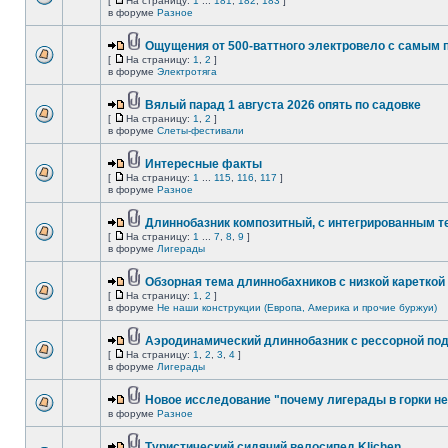
[
На страницу:
1
...
181
,
182
,
183
]
в форуме
Разное
Ощущения от 500-ваттного электровело с самым
[
На страницу:
1
,
2
]
в форуме
Электротяга
Вялый парад 1 августа 2026 опять по садовке
[
На страницу:
1
,
2
]
в форуме
Слеты-фестивали
Интересные факты
[
На страницу:
1
...
115
,
116
,
117
]
в форуме
Разное
Длиннобазник композитный, с интегрированным 
[
На страницу:
1
...
7
,
8
,
9
]
в форуме
Лигерады
Обзорная тема длиннобахников с низкой кареткой
[
На страницу:
1
,
2
]
в форуме
Не наши конструкции (Европа, Америка и прочие буржуи)
Аэродинамический длиннобазник с рессорной по
[
На страницу:
1
,
2
,
3
,
4
]
в форуме
Лигерады
Новое исследование "почему лигерады в горки не
в форуме
Разное
Туристический сидячий велосипед Klichen