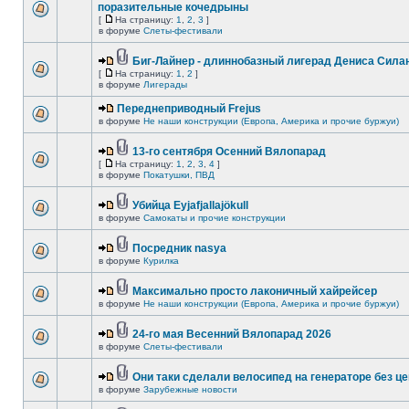
поразительные кочедрыны
[
На страницу:
1
,
2
,
3
]
в форуме
Слеты-фестивали
Биг-Лайнер - длиннобазный лигерад Дениса Силан
[
На страницу:
1
,
2
]
в форуме
Лигерады
Переднеприводный Frejus
в форуме
Не наши конструкции (Европа, Америка и прочие буржуи)
13-го сентября Осенний Вялопарад
[
На страницу:
1
,
2
,
3
,
4
]
в форуме
Покатушки, ПВД
Убийца Eyjafjallajökull
в форуме
Самокаты и прочие конструкции
Посредник nasya
в форуме
Курилка
Максимально просто лаконичный хайрейсер
в форуме
Не наши конструкции (Европа, Америка и прочие буржуи)
24-го мая Весенний Вялопарад 2026
в форуме
Слеты-фестивали
Они таки сделали велосипед на генераторе без це
в форуме
Зарубежные новости