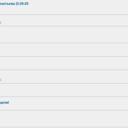
антьева (5.09.05
)
)
цепи!