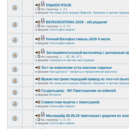
ElliptiGO RSUB.
[
На страницу:
1
,
2
]
в форуме
Не наши конструкции (Европа, Америка и прочие буржуи
ВЕЛОЭКЗОТИКА-2026 - обсуждаем!
[
На страницу:
1
,
2
,
3
]
в форуме
Слеты-фестивали
Ночной Вялофестиваль-2026 4 июля.
в форуме
Слеты-фестивали
Экспериментальный велосипед с рычажным пр
[
На страницу:
1
...
35
,
36
,
37
]
в форуме
Самокаты и прочие конструкции
Тест на изменение угла наклона сиденья
в форуме
Как сделать? - вопросы и предложения (разное)
Мужик построил передний привод из того что был
в форуме
Не наши конструкции (Европа, Америка и прочие буржуи
Суздальцеву - 90! Приглашение на юбилей.
в форуме
Встречи
Совместная всреча с покатушкой.
в форуме
Слеты-фестивали
Маскарайд 06.06.26 приглашает дяденек из зо
[
На страницу:
1
,
2
,
3
]
в форуме
Слеты-фестивали