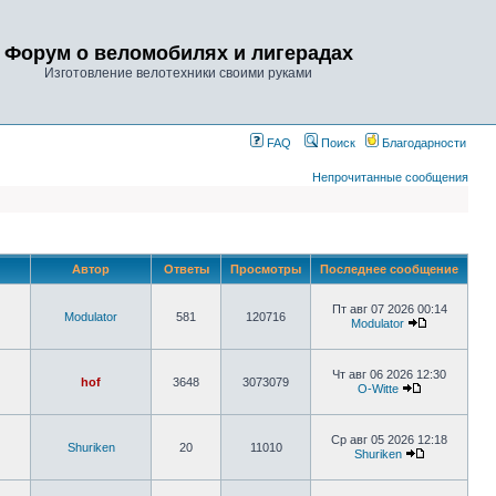
Форум о веломобилях и лигерадах
Изготовление велотехники своими руками
FAQ
Поиск
Благодарности
Непрочитанные сообщения
Автор
Ответы
Просмотры
Последнее сообщение
Пт авг 07 2026 00:14
Modulator
581
120716
Modulator
Чт авг 06 2026 12:30
hof
3648
3073079
O-Witte
Ср авг 05 2026 12:18
Shuriken
20
11010
Shuriken