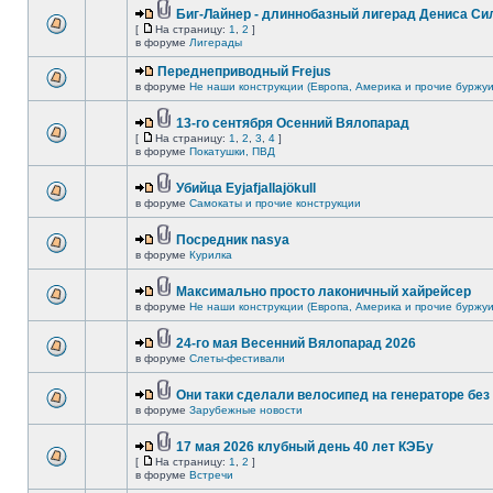
Биг-Лайнер - длиннобазный лигерад Дениса Сил
[
На страницу:
1
,
2
]
в форуме
Лигерады
Переднеприводный Frejus
в форуме
Не наши конструкции (Европа, Америка и прочие буржуи
13-го сентября Осенний Вялопарад
[
На страницу:
1
,
2
,
3
,
4
]
в форуме
Покатушки, ПВД
Убийца Eyjafjallajökull
в форуме
Самокаты и прочие конструкции
Посредник nasya
в форуме
Курилка
Максимально просто лаконичный хайрейсер
в форуме
Не наши конструкции (Европа, Америка и прочие буржуи
24-го мая Весенний Вялопарад 2026
в форуме
Слеты-фестивали
Они таки сделали велосипед на генераторе без 
в форуме
Зарубежные новости
17 мая 2026 клубный день 40 лет КЭБу
[
На страницу:
1
,
2
]
в форуме
Встречи