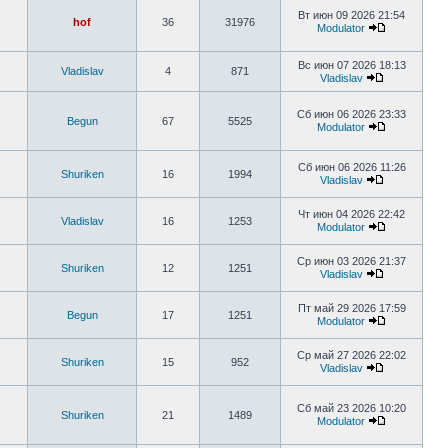
Вт июн 09 2026 21:54
hof
36
31976
Modulator
Вс июн 07 2026 18:13
Vladislav
4
871
Vladislav
Сб июн 06 2026 23:33
Begun
67
5525
Modulator
Сб июн 06 2026 11:26
Shuriken
16
1994
Vladislav
Чт июн 04 2026 22:42
Vladislav
16
1253
Modulator
Ср июн 03 2026 21:37
Shuriken
12
1251
Vladislav
Пт май 29 2026 17:59
Begun
17
1251
Modulator
Ср май 27 2026 22:02
Shuriken
15
952
Vladislav
Сб май 23 2026 10:20
Shuriken
21
1489
Modulator