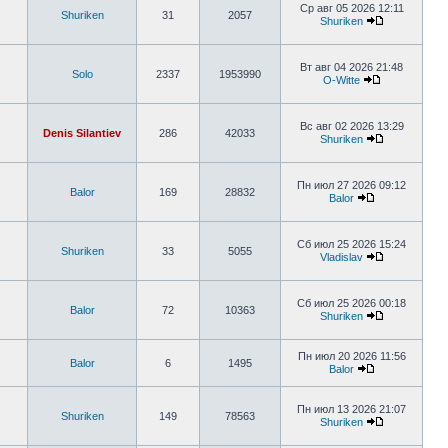
Ср авг 05 2026 12:11
Shuriken
31
2057
Shuriken
Вт авг 04 2026 21:48
Solo
2337
1953990
O-Witte
Вс авг 02 2026 13:29
Denis Silantiev
286
42033
Shuriken
Пн июл 27 2026 09:12
Balor
169
28832
Balor
Сб июл 25 2026 15:24
Shuriken
33
5055
Vladislav
Сб июл 25 2026 00:18
Balor
72
10363
Shuriken
Пн июл 20 2026 11:56
Balor
6
1495
Balor
Пн июл 13 2026 21:07
Shuriken
149
78563
Shuriken