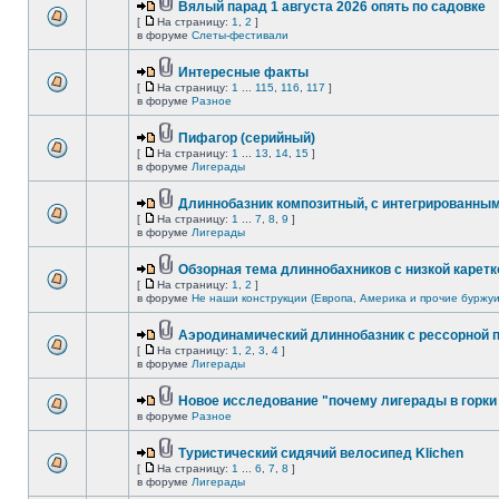
Вялый парад 1 августа 2026 опять по садовке
[
На страницу:
1
,
2
]
в форуме
Слеты-фестивали
Интересные факты
[
На страницу:
1
...
115
,
116
,
117
]
в форуме
Разное
Пифагор (серийный)
[
На страницу:
1
...
13
,
14
,
15
]
в форуме
Лигерады
Длиннобазник композитный, с интегрированны
[
На страницу:
1
...
7
,
8
,
9
]
в форуме
Лигерады
Обзорная тема длиннобахников с низкой каретк
[
На страницу:
1
,
2
]
в форуме
Не наши конструкции (Европа, Америка и прочие буржуи
Аэродинамический длиннобазник с рессорной 
[
На страницу:
1
,
2
,
3
,
4
]
в форуме
Лигерады
Новое исследование "почему лигерады в горки 
в форуме
Разное
Туристический сидячий велосипед Klichen
[
На страницу:
1
...
6
,
7
,
8
]
в форуме
Лигерады