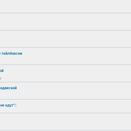
м тейлбоксом
ой
)
подвеской
не едут":