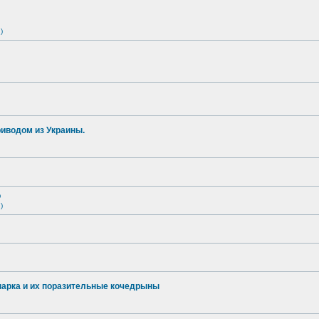
)
иводом из Украины.
о
)
опарка и их поразительные кочедрыны