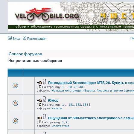
Имя пользователя:
Пароль:
{ LOG_ME_IN_SHORT
}
Пе
Вход
Регистрация
Список форумов
Непрочитанные сообщения
Легендарный Streetstepper MTS-26. Купить к сез
[
На страницу:
1
...
28
,
29
,
30
]
в форуме
Не наши конструкции (Европа, Америка и прочие буржуи
Юмор
[
На страницу:
1
...
181
,
182
,
183
]
в форуме
Разное
Ощущения от 500-ваттного электровело с сам
[
На страницу:
1
,
2
]
в форуме
Электротяга