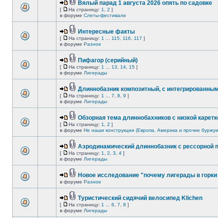
Вялый парад 1 августа 2026 опять по садовке
[
На страницу:
1
,
2
]
в форуме
Слеты-фестивали
Интересные факты
[
На страницу:
1
...
115
,
116
,
117
]
в форуме
Разное
Пифагор (серийный)
[
На страницу:
1
...
13
,
14
,
15
]
в форуме
Лигерады
Длиннобазник композитный, с интегрированны
[
На страницу:
1
...
7
,
8
,
9
]
в форуме
Лигерады
Обзорная тема длиннобахников с низкой каретк
[
На страницу:
1
,
2
]
в форуме
Не наши конструкции (Европа, Америка и прочие буржуи
Аэродинамический длиннобазник с рессорной 
[
На страницу:
1
,
2
,
3
,
4
]
в форуме
Лигерады
Новое исследование "почему лигерады в горки 
в форуме
Разное
Туристический сидячий велосипед Klichen
[
На страницу:
1
...
6
,
7
,
8
]
в форуме
Лигерады