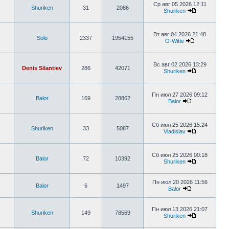
Ср авг 05 2026 12:11
Shuriken
31
2086
Shuriken
Вт авг 04 2026 21:48
Solo
2337
1954155
O-Witte
Вс авг 02 2026 13:29
Denis Silantiev
286
42071
Shuriken
Пн июл 27 2026 09:12
Balor
169
28862
Balor
Сб июл 25 2026 15:24
Shuriken
33
5087
Vladislav
Сб июл 25 2026 00:18
Balor
72
10392
Shuriken
Пн июл 20 2026 11:56
Balor
6
1497
Balor
Пн июл 13 2026 21:07
Shuriken
149
78569
Shuriken