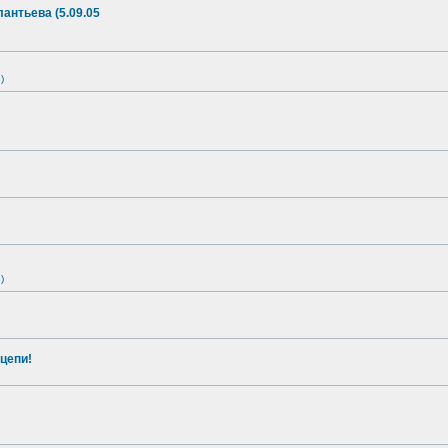
антьева (5.09.05
)
)
цепи!