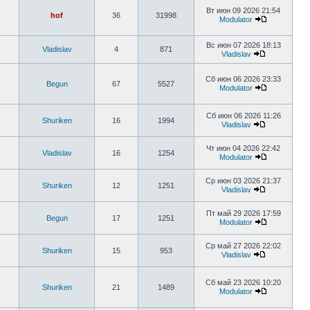
Вт июн 09 2026 21:54
hof
36
31998
Modulator
Вс июн 07 2026 18:13
Vladislav
4
871
Vladislav
Сб июн 06 2026 23:33
Begun
67
5527
Modulator
Сб июн 06 2026 11:26
Shuriken
16
1994
Vladislav
Чт июн 04 2026 22:42
Vladislav
16
1254
Modulator
Ср июн 03 2026 21:37
Shuriken
12
1251
Vladislav
Пт май 29 2026 17:59
Begun
17
1251
Modulator
Ср май 27 2026 22:02
Shuriken
15
953
Vladislav
Сб май 23 2026 10:20
Shuriken
21
1489
Modulator