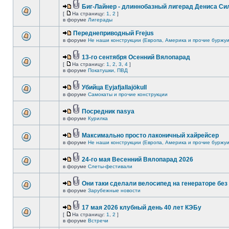
Биг-Лайнер - длиннобазный лигерад Дениса Сил
[
На страницу:
1
,
2
]
в форуме
Лигерады
Переднеприводный Frejus
в форуме
Не наши конструкции (Европа, Америка и прочие буржуи
13-го сентября Осенний Вялопарад
[
На страницу:
1
,
2
,
3
,
4
]
в форуме
Покатушки, ПВД
Убийца Eyjafjallajökull
в форуме
Самокаты и прочие конструкции
Посредник nasya
в форуме
Курилка
Максимально просто лаконичный хайрейсер
в форуме
Не наши конструкции (Европа, Америка и прочие буржуи
24-го мая Весенний Вялопарад 2026
в форуме
Слеты-фестивали
Они таки сделали велосипед на генераторе без 
в форуме
Зарубежные новости
17 мая 2026 клубный день 40 лет КЭБу
[
На страницу:
1
,
2
]
в форуме
Встречи