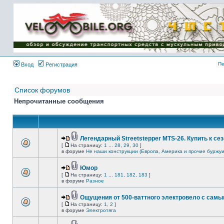
Имя пользователя:
Пароль:
{ LOG_ME_IN_SHORT
}
Пе
Вход
Регистрация
Список форумов
Непрочитанные сообщения
Легендарный Streetstepper MTS-26. Купить к сез
[
На страницу:
1
...
28
,
29
,
30
]
в форуме
Не наши конструкции (Европа, Америка и прочие буржуи
Юмор
[
На страницу:
1
...
181
,
182
,
183
]
в форуме
Разное
Ощущения от 500-ваттного электровело с сам
[
На страницу:
1
,
2
]
в форуме
Электротяга