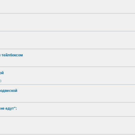
м тейлбоксом
ой
)
подвеской
не едут":