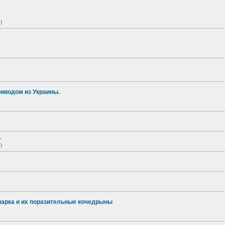
)
иводом из Украины.
о
)
опарка и их поразительные кочедрыны