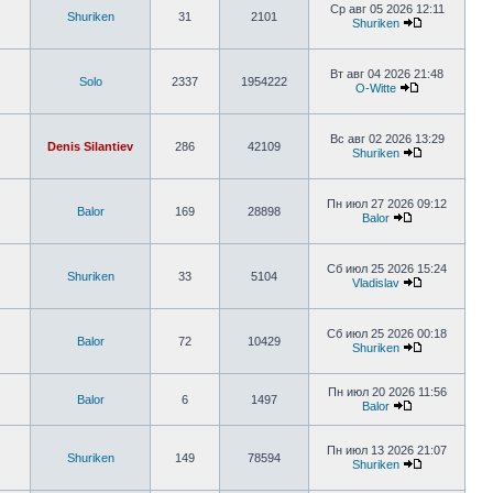
Ср авг 05 2026 12:11
Shuriken
31
2101
Shuriken
Вт авг 04 2026 21:48
Solo
2337
1954222
O-Witte
Вс авг 02 2026 13:29
Denis Silantiev
286
42109
Shuriken
Пн июл 27 2026 09:12
Balor
169
28898
Balor
Сб июл 25 2026 15:24
Shuriken
33
5104
Vladislav
Сб июл 25 2026 00:18
Balor
72
10429
Shuriken
Пн июл 20 2026 11:56
Balor
6
1497
Balor
Пн июл 13 2026 21:07
Shuriken
149
78594
Shuriken