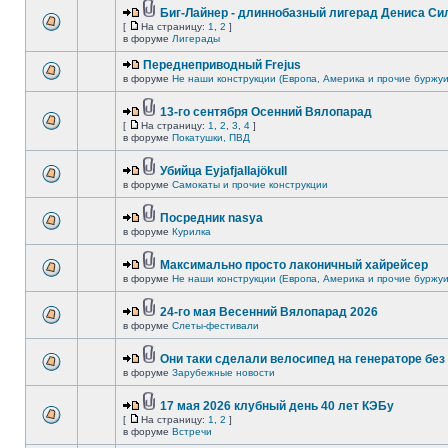
Биг-Лайнер - длиннобазный лигерад Дениса Сил
[
На страницу:
1
,
2
]
в форуме
Лигерады
Переднеприводный Frejus
в форуме
Не наши конструкции (Европа, Америка и прочие буржуи
13-го сентября Осенний Вялопарад
[
На страницу:
1
,
2
,
3
,
4
]
в форуме
Покатушки, ПВД
Убийца Eyjafjallajökull
в форуме
Самокаты и прочие конструкции
Посредник nasya
в форуме
Курилка
Максимально просто лаконичный хайрейсер
в форуме
Не наши конструкции (Европа, Америка и прочие буржуи
24-го мая Весенний Вялопарад 2026
в форуме
Слеты-фестивали
Они таки сделали велосипед на генераторе без 
в форуме
Зарубежные новости
17 мая 2026 клубный день 40 лет КЭБу
[
На страницу:
1
,
2
]
в форуме
Встречи