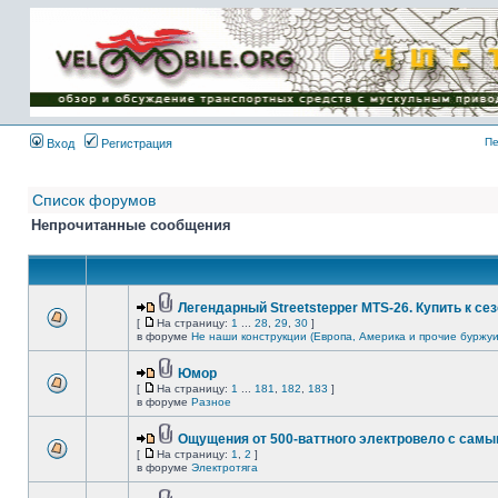
Имя пользователя:
Пароль:
{ LOG_ME_IN_SHORT
}
Пе
Вход
Регистрация
Список форумов
Непрочитанные сообщения
Легендарный Streetstepper MTS-26. Купить к сез
[
На страницу:
1
...
28
,
29
,
30
]
в форуме
Не наши конструкции (Европа, Америка и прочие буржуи
Юмор
[
На страницу:
1
...
181
,
182
,
183
]
в форуме
Разное
Ощущения от 500-ваттного электровело с сам
[
На страницу:
1
,
2
]
в форуме
Электротяга