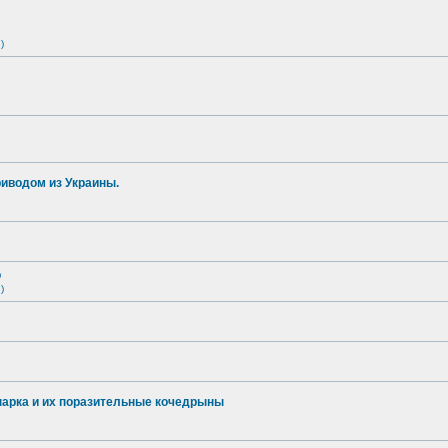
)
иводом из Украины.
о
)
опарка и их поразительные кочедрыны