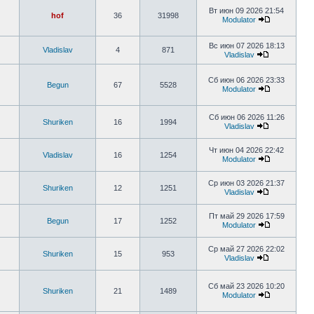
Вт июн 09 2026 21:54
hof
36
31998
Modulator
Вс июн 07 2026 18:13
Vladislav
4
871
Vladislav
Сб июн 06 2026 23:33
Begun
67
5528
Modulator
Сб июн 06 2026 11:26
Shuriken
16
1994
Vladislav
Чт июн 04 2026 22:42
Vladislav
16
1254
Modulator
Ср июн 03 2026 21:37
Shuriken
12
1251
Vladislav
Пт май 29 2026 17:59
Begun
17
1252
Modulator
Ср май 27 2026 22:02
Shuriken
15
953
Vladislav
Сб май 23 2026 10:20
Shuriken
21
1489
Modulator