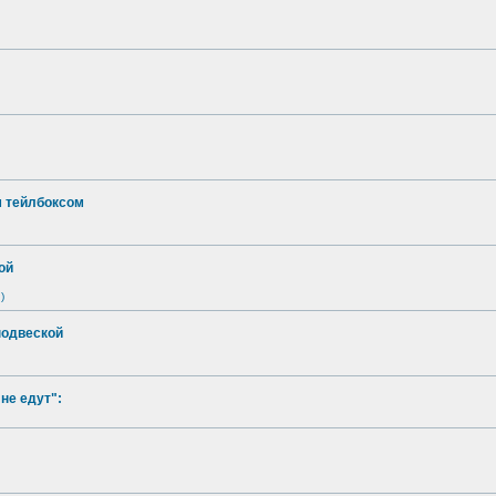
м тейлбоксом
ой
)
подвеской
не едут":