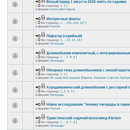
Вялый парад 1 августа 2026 опять по садовке
[
На страницу:
1
,
2
]
в форуме
Слеты-фестивали
Интересные факты
[
На страницу:
1
...
115
,
116
,
117
]
в форуме
Разное
Пифагор (серийный)
[
На страницу:
1
...
13
,
14
,
15
]
в форуме
Лигерады
Длиннобазник композитный, с интегрированны
[
На страницу:
1
...
7
,
8
,
9
]
в форуме
Лигерады
Обзорная тема длиннобахников с низкой каретк
[
На страницу:
1
,
2
]
в форуме
Не наши конструкции (Европа, Америка и прочие буржуи
Аэродинамический длиннобазник с рессорной 
[
На страницу:
1
,
2
,
3
,
4
]
в форуме
Лигерады
Новое исследование "почему лигерады в горки 
в форуме
Разное
Туристический сидячий велосипед Klichen
[
На страницу:
1
...
6
,
7
,
8
]
в форуме
Лигерады