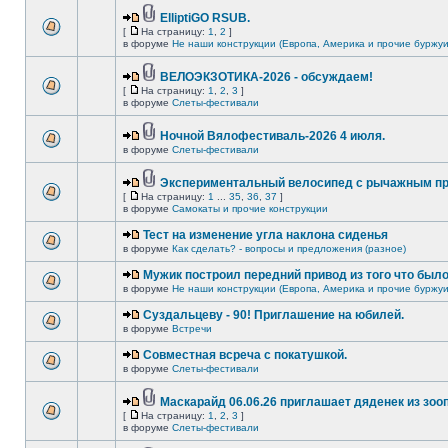
ElliptiGO RSUB.
[
На страницу:
1
,
2
]
в форуме
Не наши конструкции (Европа, Америка и прочие буржуи
ВЕЛОЭКЗОТИКА-2026 - обсуждаем!
[
На страницу:
1
,
2
,
3
]
в форуме
Слеты-фестивали
Ночной Вялофестиваль-2026 4 июля.
в форуме
Слеты-фестивали
Экспериментальный велосипед с рычажным пр
[
На страницу:
1
...
35
,
36
,
37
]
в форуме
Самокаты и прочие конструкции
Тест на изменение угла наклона сиденья
в форуме
Как сделать? - вопросы и предложения (разное)
Мужик построил передний привод из того что был
в форуме
Не наши конструкции (Европа, Америка и прочие буржуи
Суздальцеву - 90! Приглашение на юбилей.
в форуме
Встречи
Совместная всреча с покатушкой.
в форуме
Слеты-фестивали
Маскарайд 06.06.26 приглашает дяденек из зо
[
На страницу:
1
,
2
,
3
]
в форуме
Слеты-фестивали