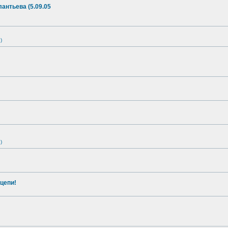
антьева (5.09.05
)
)
цепи!