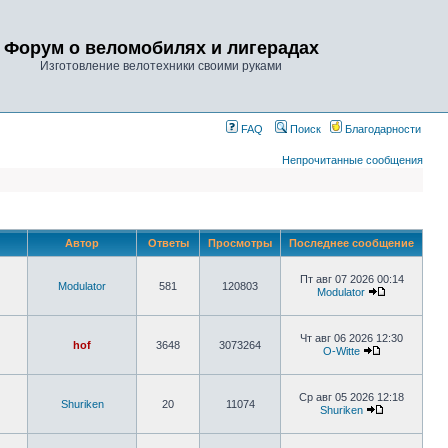
Форум о веломобилях и лигерадах
Изготовление велотехники своими руками
FAQ
Поиск
Благодарности
Непрочитанные сообщения
Автор
Ответы
Просмотры
Последнее сообщение
Пт авг 07 2026 00:14
Modulator
581
120803
Modulator
Чт авг 06 2026 12:30
hof
3648
3073264
O-Witte
Ср авг 05 2026 12:18
Shuriken
20
11074
Shuriken