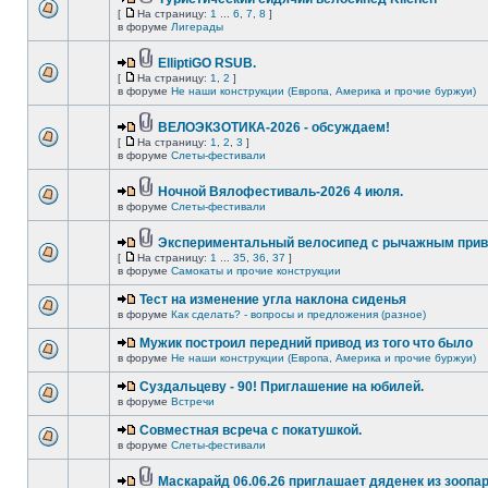
[
На страницу:
1
...
6
,
7
,
8
]
в форуме
Лигерады
ElliptiGO RSUB.
[
На страницу:
1
,
2
]
в форуме
Не наши конструкции (Европа, Америка и прочие буржуи)
ВЕЛОЭКЗОТИКА-2026 - обсуждаем!
[
На страницу:
1
,
2
,
3
]
в форуме
Слеты-фестивали
Ночной Вялофестиваль-2026 4 июля.
в форуме
Слеты-фестивали
Экспериментальный велосипед с рычажным прив
[
На страницу:
1
...
35
,
36
,
37
]
в форуме
Самокаты и прочие конструкции
Тест на изменение угла наклона сиденья
в форуме
Как сделать? - вопросы и предложения (разное)
Мужик построил передний привод из того что было
в форуме
Не наши конструкции (Европа, Америка и прочие буржуи)
Суздальцеву - 90! Приглашение на юбилей.
в форуме
Встречи
Совместная всреча с покатушкой.
в форуме
Слеты-фестивали
Маскарайд 06.06.26 приглашает дяденек из зоопар