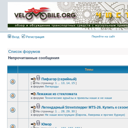
Имя пользователя:
Пароль:
{ LOG_ME_IN_SHORT
}
Перейти на сайт
Вход
Регистрация
Список форумов
Непрочитанные сообщения
Темы
Пифагор (серийный)
[
На страницу:
1
...
13
,
14
,
15
]
в форуме
Лигерады
Лежажак из стекломата
в форуме
Технические курьёзы и приколы наши и не наши
Легендарный Streetstepper MTS-26. Купить к сезону
[
На страницу:
1
...
28
,
29
,
30
]
в форуме
Не наши конструкции (Европа, Америка и прочие буржуи)
Юмор