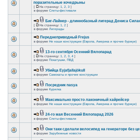
поразительные кочедрыны
[
На страницу:
1
,
2
,
3
]
в форуме
Слеты-фестивали
Биг-Лайнер - длиннобазный лигерад Дениса Силан
[
На страницу:
1
,
2
]
в форуме
Лигерады
Переднеприводный Frejus
в форуме
Не наши конструкции (Европа, Америка и прочие буржуи)
13-го сентября Осенний Вялопарад
[
На страницу:
1
,
2
,
3
,
4
]
в форуме
Покатушки, ПВД
Убийца Eyjafjallajökull
в форуме
Самокаты и прочие конструкции
Посредник nasya
в форуме
Курилка
Максимально просто лаконичный хайрейсер
в форуме
Не наши конструкции (Европа, Америка и прочие буржуи)
24-го мая Весенний Вялопарад 2026
в форуме
Слеты-фестивали
Они таки сделали велосипед на генераторе без це
в форуме
Зарубежные новости