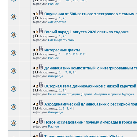
[
На страницу:
1
...
181
,
182
,
183
]
в форуме
Разное
Ощущения от 500-ваттного электровело с самым
[
На страницу:
1
,
2
]
в форуме
Электротяга
Вялый парад 1 августа 2026 опять по садовке
[
На страницу:
1
,
2
]
в форуме
Слеты-фестивали
Интересные факты
[
На страницу:
1
...
115
,
116
,
117
]
в форуме
Разное
Длиннобазник композитный, с интегрированным 
[
На страницу:
1
...
7
,
8
,
9
]
в форуме
Лигерады
Обзорная тема длиннобахников с низкой кареткой
[
На страницу:
1
,
2
]
в форуме
Не наши конструкции (Европа, Америка и прочие буржуи)
Аэродинамический длиннобазник с рессорной по
[
На страницу:
1
,
2
,
3
,
4
]
в форуме
Лигерады
Новое исследование "почему лигерады в горки не
в форуме
Разное
Туристический сидячий велосипед Klichen