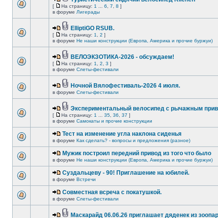
[
На страницу:
1
...
6
,
7
,
8
]
в форуме
Лигерады
ElliptiGO RSUB.
[
На страницу:
1
,
2
]
в форуме
Не наши конструкции (Европа, Америка и прочие буржуи)
ВЕЛОЭКЗОТИКА-2026 - обсуждаем!
[
На страницу:
1
,
2
,
3
]
в форуме
Слеты-фестивали
Ночной Вялофестиваль-2026 4 июля.
в форуме
Слеты-фестивали
Экспериментальный велосипед с рычажным прив
[
На страницу:
1
...
35
,
36
,
37
]
в форуме
Самокаты и прочие конструкции
Тест на изменение угла наклона сиденья
в форуме
Как сделать? - вопросы и предложения (разное)
Мужик построил передний привод из того что было
в форуме
Не наши конструкции (Европа, Америка и прочие буржуи)
Суздальцеву - 90! Приглашение на юбилей.
в форуме
Встречи
Совместная всреча с покатушкой.
в форуме
Слеты-фестивали
Маскарайд 06.06.26 приглашает дяденек из зоопар