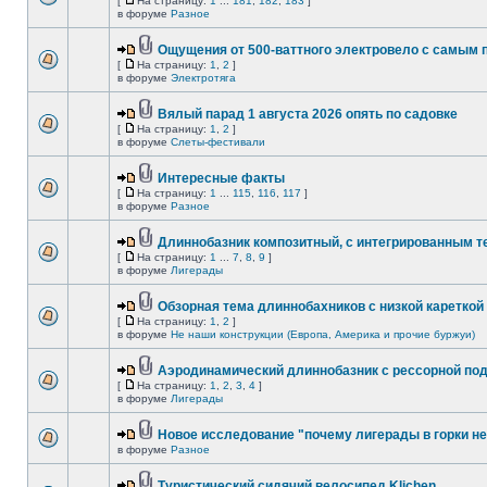
[
На страницу:
1
...
181
,
182
,
183
]
в форуме
Разное
Ощущения от 500-ваттного электровело с самым
[
На страницу:
1
,
2
]
в форуме
Электротяга
Вялый парад 1 августа 2026 опять по садовке
[
На страницу:
1
,
2
]
в форуме
Слеты-фестивали
Интересные факты
[
На страницу:
1
...
115
,
116
,
117
]
в форуме
Разное
Длиннобазник композитный, с интегрированным 
[
На страницу:
1
...
7
,
8
,
9
]
в форуме
Лигерады
Обзорная тема длиннобахников с низкой кареткой
[
На страницу:
1
,
2
]
в форуме
Не наши конструкции (Европа, Америка и прочие буржуи)
Аэродинамический длиннобазник с рессорной по
[
На страницу:
1
,
2
,
3
,
4
]
в форуме
Лигерады
Новое исследование "почему лигерады в горки не
в форуме
Разное
Туристический сидячий велосипед Klichen