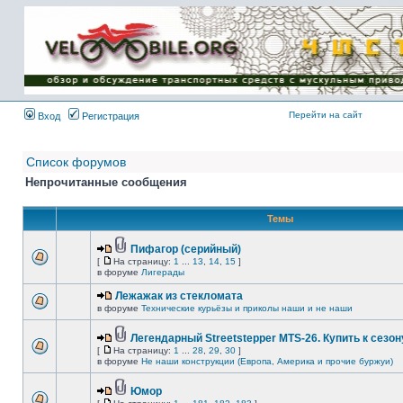
Имя пользователя:
Пароль:
{ LOG_ME_IN_SHORT
}
Перейти на сайт
Вход
Регистрация
Список форумов
Непрочитанные сообщения
Темы
Пифагор (серийный)
[
На страницу:
1
...
13
,
14
,
15
]
в форуме
Лигерады
Лежажак из стекломата
в форуме
Технические курьёзы и приколы наши и не наши
Легендарный Streetstepper MTS-26. Купить к сезону
[
На страницу:
1
...
28
,
29
,
30
]
в форуме
Не наши конструкции (Европа, Америка и прочие буржуи)
Юмор