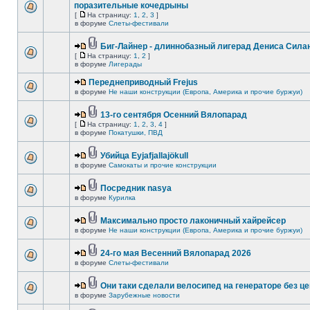
поразительные кочедрыны
[
На страницу:
1
,
2
,
3
]
в форуме
Слеты-фестивали
Биг-Лайнер - длиннобазный лигерад Дениса Силан
[
На страницу:
1
,
2
]
в форуме
Лигерады
Переднеприводный Frejus
в форуме
Не наши конструкции (Европа, Америка и прочие буржуи)
13-го сентября Осенний Вялопарад
[
На страницу:
1
,
2
,
3
,
4
]
в форуме
Покатушки, ПВД
Убийца Eyjafjallajökull
в форуме
Самокаты и прочие конструкции
Посредник nasya
в форуме
Курилка
Максимально просто лаконичный хайрейсер
в форуме
Не наши конструкции (Европа, Америка и прочие буржуи)
24-го мая Весенний Вялопарад 2026
в форуме
Слеты-фестивали
Они таки сделали велосипед на генераторе без це
в форуме
Зарубежные новости