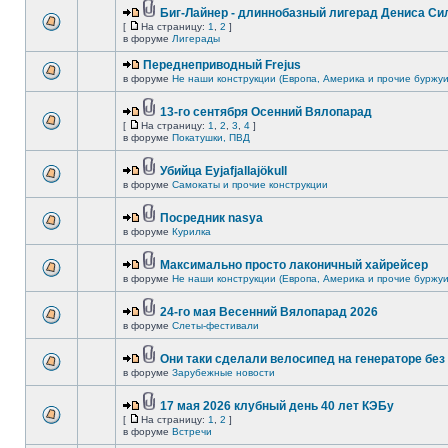
Биг-Лайнер - длиннобазный лигерад Дениса Сил
[
На страницу:
1
,
2
]
в форуме
Лигерады
Переднеприводный Frejus
в форуме
Не наши конструкции (Европа, Америка и прочие буржуи
13-го сентября Осенний Вялопарад
[
На страницу:
1
,
2
,
3
,
4
]
в форуме
Покатушки, ПВД
Убийца Eyjafjallajökull
в форуме
Самокаты и прочие конструкции
Посредник nasya
в форуме
Курилка
Максимально просто лаконичный хайрейсер
в форуме
Не наши конструкции (Европа, Америка и прочие буржуи
24-го мая Весенний Вялопарад 2026
в форуме
Слеты-фестивали
Они таки сделали велосипед на генераторе без 
в форуме
Зарубежные новости
17 мая 2026 клубный день 40 лет КЭБу
[
На страницу:
1
,
2
]
в форуме
Встречи