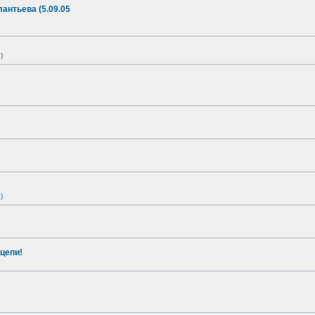
антьева (5.09.05
)
)
цепи!