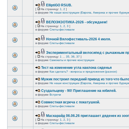
ElliptiGO RSUB.
[
На страницу:
1
,
2
]
в форуме
Не наши конструкции (Европа, Америка и прочие буржуи
ВЕЛОЭКЗОТИКА-2026 - обсуждаем!
[
На страницу:
1
,
2
,
3
]
в форуме
Слеты-фестивали
Ночной Вялофестиваль-2026 4 июля.
в форуме
Слеты-фестивали
Экспериментальный велосипед с рычажным пр
[
На страницу:
1
...
35
,
36
,
37
]
в форуме
Самокаты и прочие конструкции
Тест на изменение угла наклона сиденья
в форуме
Как сделать? - вопросы и предложения (разное)
Мужик построил передний привод из того что был
в форуме
Не наши конструкции (Европа, Америка и прочие буржуи
Суздальцеву - 90! Приглашение на юбилей.
в форуме
Встречи
Совместная всреча с покатушкой.
в форуме
Слеты-фестивали
Маскарайд 06.06.26 приглашает дяденек из зо
[
На страницу:
1
,
2
,
3
]
в форуме
Слеты-фестивали