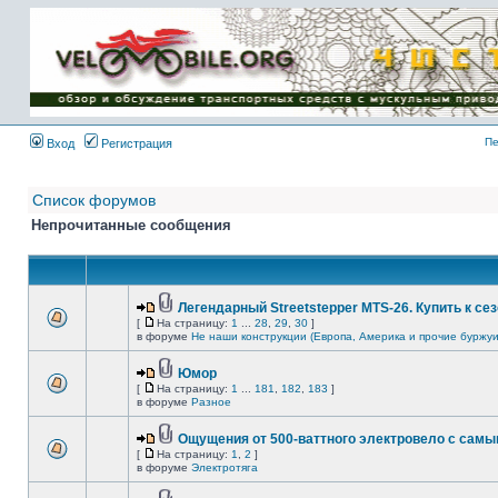
Имя пользователя:
Пароль:
{ LOG_ME_IN_SHORT
}
Пе
Вход
Регистрация
Список форумов
Непрочитанные сообщения
Легендарный Streetstepper MTS-26. Купить к сез
[
На страницу:
1
...
28
,
29
,
30
]
в форуме
Не наши конструкции (Европа, Америка и прочие буржуи
Юмор
[
На страницу:
1
...
181
,
182
,
183
]
в форуме
Разное
Ощущения от 500-ваттного электровело с сам
[
На страницу:
1
,
2
]
в форуме
Электротяга