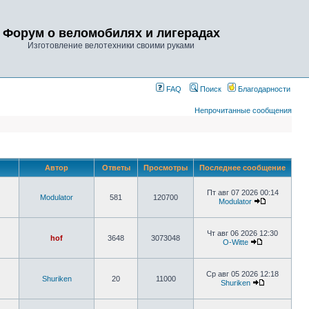
Форум о веломобилях и лигерадах
Изготовление велотехники своими руками
FAQ
Поиск
Благодарности
Непрочитанные сообщения
Автор
Ответы
Просмотры
Последнее сообщение
Пт авг 07 2026 00:14
Modulator
581
120700
Modulator
Чт авг 06 2026 12:30
hof
3648
3073048
O-Witte
Ср авг 05 2026 12:18
Shuriken
20
11000
Shuriken