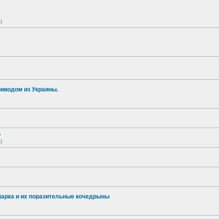
)
иводом из Украины.
о
)
опарка и их поразительные кочедрыны