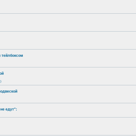
м тейлбоксом
ой
)
подвеской
не едут":