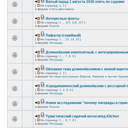
Вялый парад 1 августа 2026 опять по садовке
[
На страницу:
1
,
2
]
в форуме
Слеты-фестивали
Интересные факты
[
На страницу:
1
...
115
,
116
,
117
]
в форуме
Разное
Пифагор (серийный)
[
На страницу:
1
...
13
,
14
,
15
]
в форуме
Лигерады
Длиннобазник композитный, с интегрированны
[
На страницу:
1
...
7
,
8
,
9
]
в форуме
Лигерады
Обзорная тема длиннобахников с низкой каретк
[
На страницу:
1
,
2
]
в форуме
Не наши конструкции (Европа, Америка и прочие буржуи
Аэродинамический длиннобазник с рессорной 
[
На страницу:
1
,
2
,
3
,
4
]
в форуме
Лигерады
Новое исследование "почему лигерады в горки 
в форуме
Разное
Туристический сидячий велосипед Klichen
[
На страницу:
1
...
6
,
7
,
8
]
в форуме
Лигерады