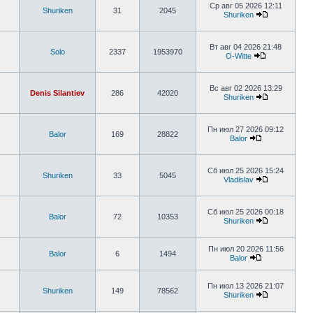
Ср авг 05 2026 12:11
Shuriken
31
2045
Shuriken
Вт авг 04 2026 21:48
Solo
2337
1953970
O-Witte
Вс авг 02 2026 13:29
Denis Silantiev
286
42020
Shuriken
Пн июл 27 2026 09:12
Balor
169
28822
Balor
Сб июл 25 2026 15:24
Shuriken
33
5045
Vladislav
Сб июл 25 2026 00:18
Balor
72
10353
Shuriken
Пн июл 20 2026 11:56
Balor
6
1494
Balor
Пн июл 13 2026 21:07
Shuriken
149
78562
Shuriken