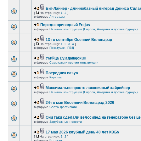
Биг-Лайнер - длиннобазный лигерад Дениса Силан
[
На страницу:
1
,
2
]
в форуме
Лигерады
Переднеприводный Frejus
в форуме
Не наши конструкции (Европа, Америка и прочие буржуи)
13-го сентября Осенний Вялопарад
[
На страницу:
1
,
2
,
3
,
4
]
в форуме
Покатушки, ПВД
Убийца Eyjafjallajökull
в форуме
Самокаты и прочие конструкции
Посредник nasya
в форуме
Курилка
Максимально просто лаконичный хайрейсер
в форуме
Не наши конструкции (Европа, Америка и прочие буржуи)
24-го мая Весенний Вялопарад 2026
в форуме
Слеты-фестивали
Они таки сделали велосипед на генераторе без це
в форуме
Зарубежные новости
17 мая 2026 клубный день 40 лет КЭБу
[
На страницу:
1
,
2
]
в форуме
Встречи