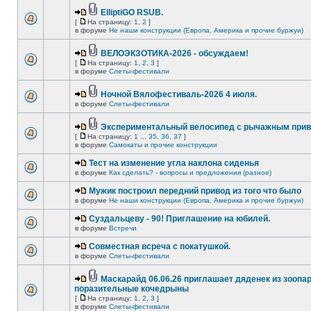
ElliptiGO RSUB.
[
На страницу:
1
,
2
]
в форуме
Не наши конструкции (Европа, Америка и прочие буржуи)
ВЕЛОЭКЗОТИКА-2026 - обсуждаем!
[
На страницу:
1
,
2
,
3
]
в форуме
Слеты-фестивали
Ночной Вялофестиваль-2026 4 июля.
в форуме
Слеты-фестивали
Экспериментальный велосипед с рычажным прив
[
На страницу:
1
...
35
,
36
,
37
]
в форуме
Самокаты и прочие конструкции
Тест на изменение угла наклона сиденья
в форуме
Как сделать? - вопросы и предложения (разное)
Мужик построил передний привод из того что было
в форуме
Не наши конструкции (Европа, Америка и прочие буржуи)
Суздальцеву - 90! Приглашение на юбилей.
в форуме
Встречи
Совместная всреча с покатушкой.
в форуме
Слеты-фестивали
Маскарайд 06.06.26 приглашает дяденек из зоопар
поразительные кочедрыны
[
На страницу:
1
,
2
,
3
]
в форуме
Слеты-фестивали