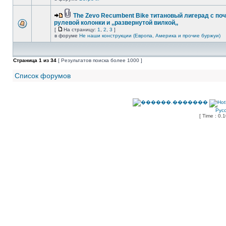
The Zevo Recumbent Bike титановый лигерад с по
рулевой колонки и ,,развернутой вилкой,,
[
На страницу:
1
,
2
,
3
]
в форуме
Не наши конструкции (Европа, Америка и прочие буржуи)
Страница
1
из
34
[ Результатов поиска более 1000 ]
Список форумов
Рус
[ Time : 0.