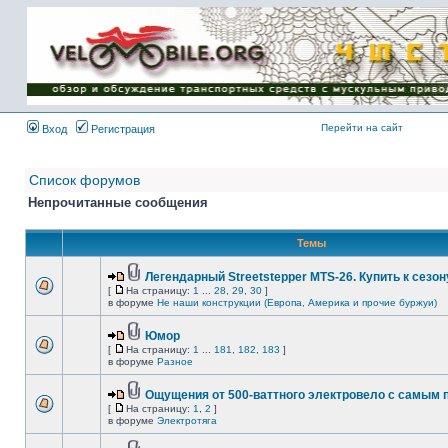
Имя пользователя:
Пароль:
{ LOG_ME_IN_SHORT
}
Перейти на сайт
Вход
Регистрация
Список форумов
Непрочитанные сообщения
Темы
Легендарный Streetstepper MTS-26. Купить к сезону
[
На страницу:
1
...
28
,
29
,
30
]
в форуме
Не наши конструкции (Европа, Америка и прочие буржуи)
Юмор
[
На страницу:
1
...
181
,
182
,
183
]
в форуме
Разное
Ощущения от 500-ваттного электровело с самым
[
На страницу:
1
,
2
]
в форуме
Электротяга