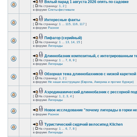
Вялый парад 1 августа 2026 опять по садовке
[
На страницу:
1
,
2
]
в форуме
Слеты-фестивали
Интересные факты
[
На страницу:
1
...
115
,
116
,
117
]
в форуме
Разное
Пифагор (серийный)
[
На страницу:
1
...
13
,
14
,
15
]
в форуме
Лигерады
Длиннобазник композитный, с интегрированным 
[
На страницу:
1
...
7
,
8
,
9
]
в форуме
Лигерады
Обзорная тема длиннобахников с низкой кареткой
[
На страницу:
1
,
2
]
в форуме
Не наши конструкции (Европа, Америка и прочие буржуи)
Аэродинамический длиннобазник с рессорной по
[
На страницу:
1
,
2
,
3
,
4
]
в форуме
Лигерады
Новое исследование "почему лигерады в горки не
в форуме
Разное
Туристический сидячий велосипед Klichen
[
На страницу:
1
...
6
,
7
,
8
]
в форуме
Лигерады