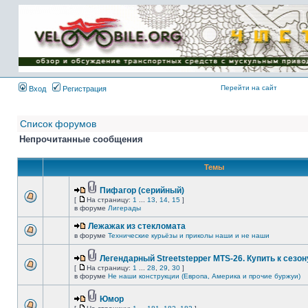
Имя пользователя:
Пароль:
{ LOG_ME_IN_SHORT
}
Перейти на сайт
Вход
Регистрация
Список форумов
Непрочитанные сообщения
Темы
Пифагор (серийный)
[
На страницу:
1
...
13
,
14
,
15
]
в форуме
Лигерады
Лежажак из стекломата
в форуме
Технические курьёзы и приколы наши и не наши
Легендарный Streetstepper MTS-26. Купить к сезону
[
На страницу:
1
...
28
,
29
,
30
]
в форуме
Не наши конструкции (Европа, Америка и прочие буржуи)
Юмор