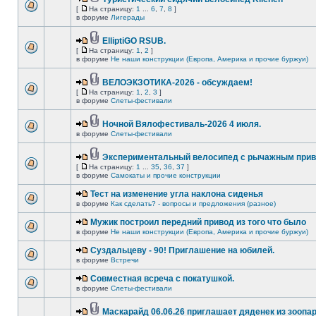
[
На страницу:
1
...
6
,
7
,
8
]
в форуме
Лигерады
ElliptiGO RSUB.
[
На страницу:
1
,
2
]
в форуме
Не наши конструкции (Европа, Америка и прочие буржуи)
ВЕЛОЭКЗОТИКА-2026 - обсуждаем!
[
На страницу:
1
,
2
,
3
]
в форуме
Слеты-фестивали
Ночной Вялофестиваль-2026 4 июля.
в форуме
Слеты-фестивали
Экспериментальный велосипед с рычажным прив
[
На страницу:
1
...
35
,
36
,
37
]
в форуме
Самокаты и прочие конструкции
Тест на изменение угла наклона сиденья
в форуме
Как сделать? - вопросы и предложения (разное)
Мужик построил передний привод из того что было
в форуме
Не наши конструкции (Европа, Америка и прочие буржуи)
Суздальцеву - 90! Приглашение на юбилей.
в форуме
Встречи
Совместная всреча с покатушкой.
в форуме
Слеты-фестивали
Маскарайд 06.06.26 приглашает дяденек из зоопар