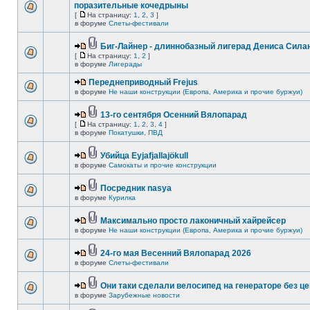
поразительные кочедрыны
[
На страницу:
1
,
2
,
3
]
в форуме
Слеты-фестивали
Биг-Лайнер - длиннобазный лигерад Дениса Силан
[
На страницу:
1
,
2
]
в форуме
Лигерады
Переднеприводный Frejus
в форуме
Не наши конструкции (Европа, Америка и прочие буржуи)
13-го сентября Осенний Вялопарад
[
На страницу:
1
,
2
,
3
,
4
]
в форуме
Покатушки, ПВД
Убийца Eyjafjallajökull
в форуме
Самокаты и прочие конструкции
Посредник nasya
в форуме
Курилка
Максимально просто лаконичный хайрейсер
в форуме
Не наши конструкции (Европа, Америка и прочие буржуи)
24-го мая Весенний Вялопарад 2026
в форуме
Слеты-фестивали
Они таки сделали велосипед на генераторе без це
в форуме
Зарубежные новости