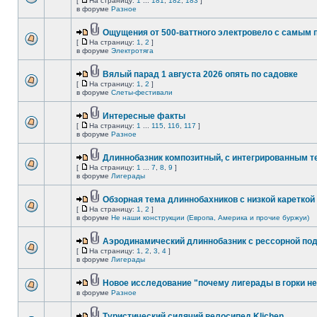
[
На страницу:
1
...
181
,
182
,
183
]
в форуме
Разное
Ощущения от 500-ваттного электровело с самым
[
На страницу:
1
,
2
]
в форуме
Электротяга
Вялый парад 1 августа 2026 опять по садовке
[
На страницу:
1
,
2
]
в форуме
Слеты-фестивали
Интересные факты
[
На страницу:
1
...
115
,
116
,
117
]
в форуме
Разное
Длиннобазник композитный, с интегрированным 
[
На страницу:
1
...
7
,
8
,
9
]
в форуме
Лигерады
Обзорная тема длиннобахников с низкой кареткой
[
На страницу:
1
,
2
]
в форуме
Не наши конструкции (Европа, Америка и прочие буржуи)
Аэродинамический длиннобазник с рессорной по
[
На страницу:
1
,
2
,
3
,
4
]
в форуме
Лигерады
Новое исследование "почему лигерады в горки не
в форуме
Разное
Туристический сидячий велосипед Klichen