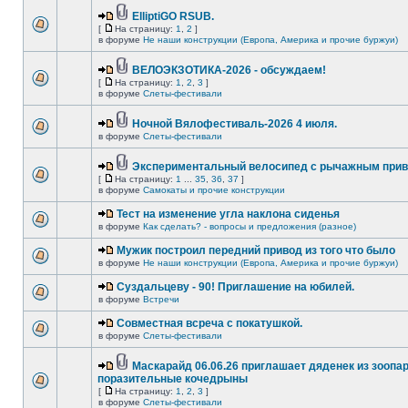
ElliptiGO RSUB.
[
На страницу:
1
,
2
]
в форуме
Не наши конструкции (Европа, Америка и прочие буржуи)
ВЕЛОЭКЗОТИКА-2026 - обсуждаем!
[
На страницу:
1
,
2
,
3
]
в форуме
Слеты-фестивали
Ночной Вялофестиваль-2026 4 июля.
в форуме
Слеты-фестивали
Экспериментальный велосипед с рычажным прив
[
На страницу:
1
...
35
,
36
,
37
]
в форуме
Самокаты и прочие конструкции
Тест на изменение угла наклона сиденья
в форуме
Как сделать? - вопросы и предложения (разное)
Мужик построил передний привод из того что было
в форуме
Не наши конструкции (Европа, Америка и прочие буржуи)
Суздальцеву - 90! Приглашение на юбилей.
в форуме
Встречи
Совместная всреча с покатушкой.
в форуме
Слеты-фестивали
Маскарайд 06.06.26 приглашает дяденек из зоопар
поразительные кочедрыны
[
На страницу:
1
,
2
,
3
]
в форуме
Слеты-фестивали