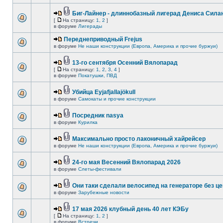
Биг-Лайнер - длиннобазный лигерад Дениса Силан
[
На страницу:
1
,
2
]
в форуме
Лигерады
Переднеприводный Frejus
в форуме
Не наши конструкции (Европа, Америка и прочие буржуи)
13-го сентября Осенний Вялопарад
[
На страницу:
1
,
2
,
3
,
4
]
в форуме
Покатушки, ПВД
Убийца Eyjafjallajökull
в форуме
Самокаты и прочие конструкции
Посредник nasya
в форуме
Курилка
Максимально просто лаконичный хайрейсер
в форуме
Не наши конструкции (Европа, Америка и прочие буржуи)
24-го мая Весенний Вялопарад 2026
в форуме
Слеты-фестивали
Они таки сделали велосипед на генераторе без це
в форуме
Зарубежные новости
17 мая 2026 клубный день 40 лет КЭБу
[
На страницу:
1
,
2
]
в форуме
Встречи