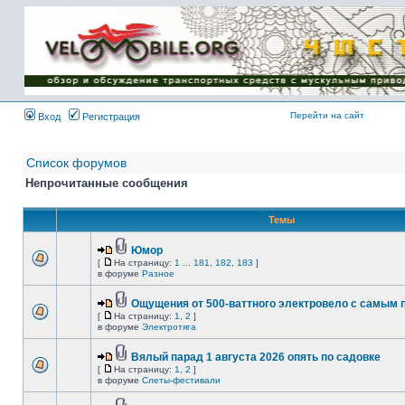
Имя пользователя:
Пароль:
{ LOG_ME_IN_SHORT
}
Перейти на сайт
Вход
Регистрация
Список форумов
Непрочитанные сообщения
Темы
Юмор
[
На страницу:
1
...
181
,
182
,
183
]
в форуме
Разное
Ощущения от 500-ваттного электровело с самым
[
На страницу:
1
,
2
]
в форуме
Электротяга
Вялый парад 1 августа 2026 опять по садовке
[
На страницу:
1
,
2
]
в форуме
Слеты-фестивали