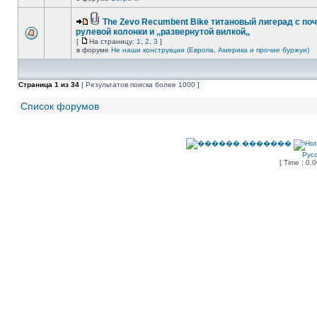
The Zevo Recumbent Bike титановый лигерад с по
рулевой колонки и ,,развернутой вилкой,,
[
На страницу:
1
,
2
,
3
]
в форуме
Не наши конструкции (Европа, Америка и прочие буржуи)
Страница
1
из
34
[ Результатов поиска более 1000 ]
Список форумов
Рус
[ Time : 0.