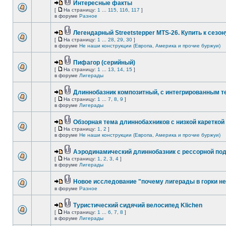
Интересные факты
[
На страницу:
1
...
115
,
116
,
117
]
в форуме
Разное
Легендарный Streetstepper MTS-26. Купить к сезону
[
На страницу:
1
...
28
,
29
,
30
]
в форуме
Не наши конструкции (Европа, Америка и прочие буржуи)
Пифагор (серийный)
[
На страницу:
1
...
13
,
14
,
15
]
в форуме
Лигерады
Длиннобазник композитный, с интегрированным 
[
На страницу:
1
...
7
,
8
,
9
]
в форуме
Лигерады
Обзорная тема длиннобахников с низкой кареткой
[
На страницу:
1
,
2
]
в форуме
Не наши конструкции (Европа, Америка и прочие буржуи)
Аэродинамический длиннобазник с рессорной по
[
На страницу:
1
,
2
,
3
,
4
]
в форуме
Лигерады
Новое исследование "почему лигерады в горки не
в форуме
Разное
Туристический сидячий велосипед Klichen
[
На страницу:
1
...
6
,
7
,
8
]
в форуме
Лигерады