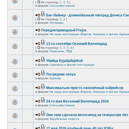
[
На страницу:
1
,
2
,
3
]
в форуме
Слеты-фестивали
Биг-Лайнер - длиннобазный лигерад Дениса Сил
[
На страницу:
1
,
2
]
в форуме
Лигерады
Переднеприводный Frejus
в форуме
Не наши конструкции (Европа, Америка и прочие буржуи
13-го сентября Осенний Вялопарад
[
На страницу:
1
,
2
,
3
,
4
]
в форуме
Покатушки, ПВД
Убийца Eyjafjallajökull
в форуме
Самокаты и прочие конструкции
Посредник nasya
в форуме
Курилка
Максимально просто лаконичный хайрейсер
в форуме
Не наши конструкции (Европа, Америка и прочие буржуи
24-го мая Весенний Вялопарад 2026
в форуме
Слеты-фестивали
Они таки сделали велосипед на генераторе без 
в форуме
Зарубежные новости
17 мая 2026 клубный день 40 лет КЭБу