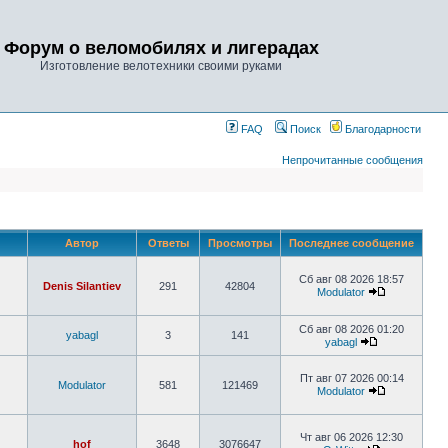
Форум о веломобилях и лигерадах
Изготовление велотехники своими руками
FAQ
Поиск
Благодарности
Непрочитанные сообщения
Автор
Ответы
Просмотры
Последнее сообщение
Сб авг 08 2026 18:57
Denis Silantiev
291
42804
Modulator
Сб авг 08 2026 01:20
yabagl
3
141
yabagl
Пт авг 07 2026 00:14
Modulator
581
121469
Modulator
Чт авг 06 2026 12:30
hof
3648
3076647