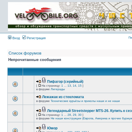
Имя пользователя:
Пароль:
{ LOG_ME_IN_SHORT
}
Пе
Вход
Регистрация
Список форумов
Непрочитанные сообщения
Пифагор (серийный)
[
На страницу:
1
...
13
,
14
,
15
]
в форуме
Лигерады
Лежажак из стекломата
в форуме
Технические курьёзы и приколы наши и не наши
Легендарный Streetstepper MTS-26. Купить к сез
[
На страницу:
1
...
28
,
29
,
30
]
в форуме
Не наши конструкции (Европа, Америка и прочие буржуи
Юмор