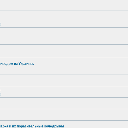
)
иводом из Украины.
о
)
опарка и их поразительные кочедрыны