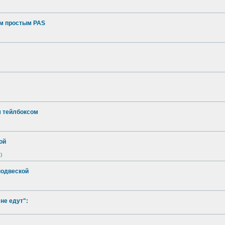
ым простым PAS
м тейлбоксом
ой
)
подвеской
не едут":