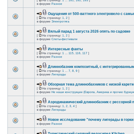
[
На страницу:
1
...
181
,
182
,
183
]
в форуме
Разное
Ощущения от 500-ваттного электровело с сам
[
На страницу:
1
,
2
]
в форуме
Электротяга
Вялый парад 1 августа 2026 опять по садовке
[
На страницу:
1
,
2
]
в форуме
Слеты-фестивали
Интересные факты
[
На страницу:
1
...
115
,
116
,
117
]
в форуме
Разное
Длиннобазник композитный, с интегрированны
[
На страницу:
1
...
7
,
8
,
9
]
в форуме
Лигерады
Обзорная тема длиннобахников с низкой каретк
[
На страницу:
1
,
2
]
в форуме
Не наши конструкции (Европа, Америка и прочие буржуи
Аэродинамический длиннобазник с рессорной 
[
На страницу:
1
,
2
,
3
,
4
]
в форуме
Лигерады
Новое исследование "почему лигерады в горки 
в форуме
Разное
Туристический сидячий велосипед Klichen