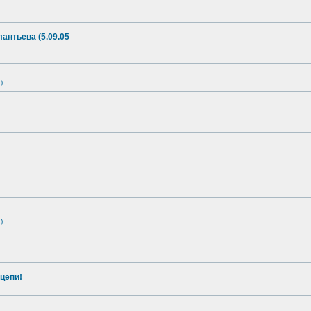
антьева (5.09.05
)
)
цепи!