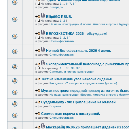
[
На страницу:
1
...
6
,
7
,
8
]
в форуме
Лигерады
ElliptiGO RSUB.
[
На страницу:
1
,
2
]
в форуме
Не наши конструкции (Европа, Америка и прочие буржуи
ВЕЛОЭКЗОТИКА-2026 - обсуждаем!
[
На страницу:
1
,
2
,
3
]
в форуме
Слеты-фестивали
Ночной Вялофестиваль-2026 4 июля.
в форуме
Слеты-фестивали
Экспериментальный велосипед с рычажным пр
[
На страницу:
1
...
35
,
36
,
37
]
в форуме
Самокаты и прочие конструкции
Тест на изменение угла наклона сиденья
в форуме
Как сделать? - вопросы и предложения (разное)
Мужик построил передний привод из того что был
в форуме
Не наши конструкции (Европа, Америка и прочие буржуи
Суздальцеву - 90! Приглашение на юбилей.
в форуме
Встречи
Совместная всреча с покатушкой.
в форуме
Слеты-фестивали
Маскарайд 06.06.26 приглашает дяденек из зо