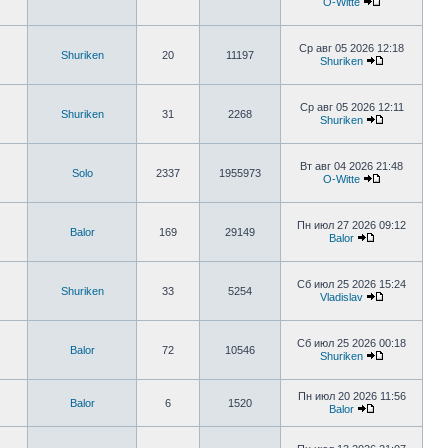
O-Witte
Ср авг 05 2026 12:18
Shuriken
20
11197
Shuriken
Ср авг 05 2026 12:11
Shuriken
31
2268
Shuriken
Вт авг 04 2026 21:48
Solo
2337
1955973
O-Witte
Пн июл 27 2026 09:12
Balor
169
29149
Balor
Сб июл 25 2026 15:24
Shuriken
33
5254
Vladislav
Сб июл 25 2026 00:18
Balor
72
10546
Shuriken
Пн июл 20 2026 11:56
Balor
6
1520
Balor