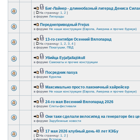
Биг-Лайнер - длиннобазный лигерад Дениса Силан
[
На страницу:
1
,
2
]
в форуме
Лигерады
Переднеприводный Frejus
в форуме
Не наши конструкции (Европа, Америка и прочие буржуи)
13-го сентября Осенний Вялопарад
[
На страницу:
1
,
2
,
3
,
4
]
в форуме
Покатушки, ПВД
Убийца Eyjafjallajökull
в форуме
Самокаты и прочие конструкции
Посредник nasya
в форуме
Курилка
Максимально просто лаконичный хайрейсер
в форуме
Не наши конструкции (Европа, Америка и прочие буржуи)
24-го мая Весенний Вялопарад 2026
в форуме
Слеты-фестивали
Они таки сделали велосипед на генераторе без це
в форуме
Зарубежные новости
17 мая 2026 клубный день 40 лет КЭБу
[
На страницу:
1
,
2
]
в форуме
Встречи