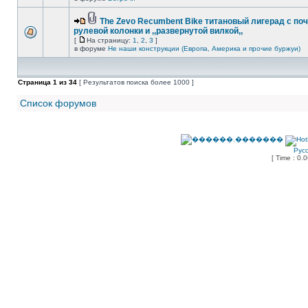
The Zevo Recumbent Bike титановый лигерад с по
рулевой колонки и ,,развернутой вилкой,,
[
На страницу:
1
,
2
,
3
]
в форуме
Не наши конструкции (Европа, Америка и прочие буржуи)
Страница
1
из
34
[ Результатов поиска более 1000 ]
Список форумов
Рус
[ Time : 0.