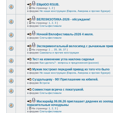
ElliptiGO RSUB.
[
На страницу:
1
,
2
]
в форуме
Не наши конструкции (Европа, Америка и прочие буржуи)
ВЕЛОЭКЗОТИКА-2026 - обсуждаем!
[
На страницу:
1
,
2
,
3
]
в форуме
Слеты-фестивали
Ночной Вялофестиваль-2026 4 июля.
в форуме
Слеты-фестивали
Экспериментальный велосипед с рычажным прив
[
На страницу:
1
...
35
,
36
,
37
]
в форуме
Самокаты и прочие конструкции
Тест на изменение угла наклона сиденья
в форуме
Как сделать? - вопросы и предложения (разное)
Мужик построил передний привод из того что было
в форуме
Не наши конструкции (Европа, Америка и прочие буржуи)
Суздальцеву - 90! Приглашение на юбилей.
в форуме
Встречи
Совместная всреча с покатушкой.
в форуме
Слеты-фестивали
Маскарайд 06.06.26 приглашает дяденек из зоопар
поразительные кочедрыны
[
На страницу:
1
,
2
,
3
]
в форуме
Слеты-фестивали