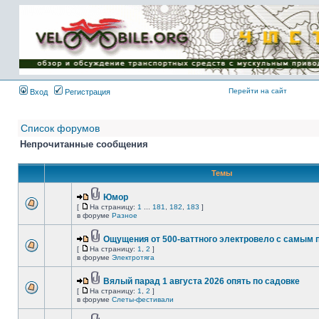
Имя пользователя:
Пароль:
{ LOG_ME_IN_SHORT
}
Перейти на сайт
Вход
Регистрация
Список форумов
Непрочитанные сообщения
Темы
Юмор
[
На страницу:
1
...
181
,
182
,
183
]
в форуме
Разное
Ощущения от 500-ваттного электровело с самым
[
На страницу:
1
,
2
]
в форуме
Электротяга
Вялый парад 1 августа 2026 опять по садовке
[
На страницу:
1
,
2
]
в форуме
Слеты-фестивали