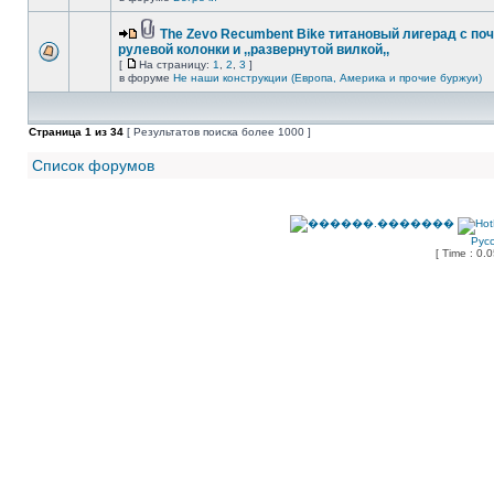
The Zevo Recumbent Bike титановый лигерад с по
рулевой колонки и ,,развернутой вилкой,,
[
На страницу:
1
,
2
,
3
]
в форуме
Не наши конструкции (Европа, Америка и прочие буржуи)
Страница
1
из
34
[ Результатов поиска более 1000 ]
Список форумов
Рус
[ Time : 0.