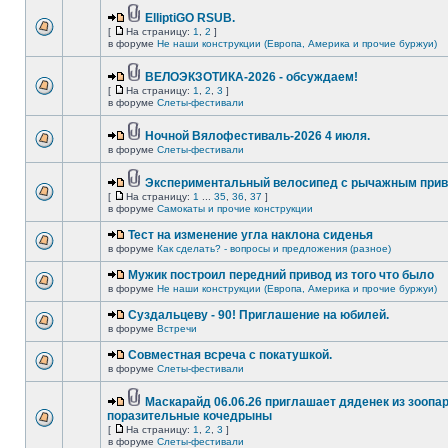
ElliptiGO RSUB.
[
На страницу:
1
,
2
]
в форуме
Не наши конструкции (Европа, Америка и прочие буржуи)
ВЕЛОЭКЗОТИКА-2026 - обсуждаем!
[
На страницу:
1
,
2
,
3
]
в форуме
Слеты-фестивали
Ночной Вялофестиваль-2026 4 июля.
в форуме
Слеты-фестивали
Экспериментальный велосипед с рычажным прив
[
На страницу:
1
...
35
,
36
,
37
]
в форуме
Самокаты и прочие конструкции
Тест на изменение угла наклона сиденья
в форуме
Как сделать? - вопросы и предложения (разное)
Мужик построил передний привод из того что было
в форуме
Не наши конструкции (Европа, Америка и прочие буржуи)
Суздальцеву - 90! Приглашение на юбилей.
в форуме
Встречи
Совместная всреча с покатушкой.
в форуме
Слеты-фестивали
Маскарайд 06.06.26 приглашает дяденек из зоопар
поразительные кочедрыны
[
На страницу:
1
,
2
,
3
]
в форуме
Слеты-фестивали