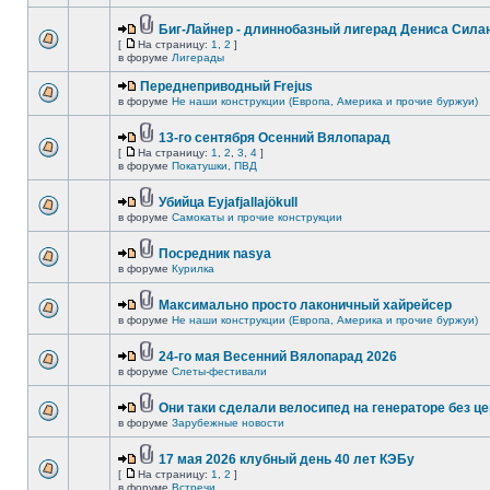
Биг-Лайнер - длиннобазный лигерад Дениса Силан
[
На страницу:
1
,
2
]
в форуме
Лигерады
Переднеприводный Frejus
в форуме
Не наши конструкции (Европа, Америка и прочие буржуи)
13-го сентября Осенний Вялопарад
[
На страницу:
1
,
2
,
3
,
4
]
в форуме
Покатушки, ПВД
Убийца Eyjafjallajökull
в форуме
Самокаты и прочие конструкции
Посредник nasya
в форуме
Курилка
Максимально просто лаконичный хайрейсер
в форуме
Не наши конструкции (Европа, Америка и прочие буржуи)
24-го мая Весенний Вялопарад 2026
в форуме
Слеты-фестивали
Они таки сделали велосипед на генераторе без це
в форуме
Зарубежные новости
17 мая 2026 клубный день 40 лет КЭБу
[
На страницу:
1
,
2
]
в форуме
Встречи