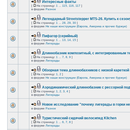
Интересные факты
[
На страницу:
1
...
115
,
116
,
117
]
в форуме
Разное
Легендарный Streetstepper MTS-26. Купить к сезону
[
На страницу:
1
...
28
,
29
,
30
]
в форуме
Не наши конструкции (Европа, Америка и прочие буржуи)
Пифагор (серийный)
[
На страницу:
1
...
13
,
14
,
15
]
в форуме
Лигерады
Длиннобазник композитный, с интегрированным 
[
На страницу:
1
...
7
,
8
,
9
]
в форуме
Лигерады
Обзорная тема длиннобахников с низкой кареткой
[
На страницу:
1
,
2
]
в форуме
Не наши конструкции (Европа, Америка и прочие буржуи)
Аэродинамический длиннобазник с рессорной по
[
На страницу:
1
,
2
,
3
,
4
]
в форуме
Лигерады
Новое исследование "почему лигерады в горки не
в форуме
Разное
Туристический сидячий велосипед Klichen
[
На страницу:
1
...
6
,
7
,
8
]
в форуме
Лигерады