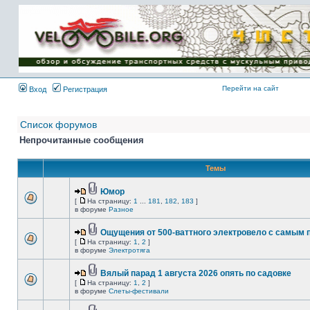
Имя пользователя:
Пароль:
{ LOG_ME_IN_SHORT
}
Перейти на сайт
Вход
Регистрация
Список форумов
Непрочитанные сообщения
Темы
Юмор
[
На страницу:
1
...
181
,
182
,
183
]
в форуме
Разное
Ощущения от 500-ваттного электровело с самым
[
На страницу:
1
,
2
]
в форуме
Электротяга
Вялый парад 1 августа 2026 опять по садовке
[
На страницу:
1
,
2
]
в форуме
Слеты-фестивали