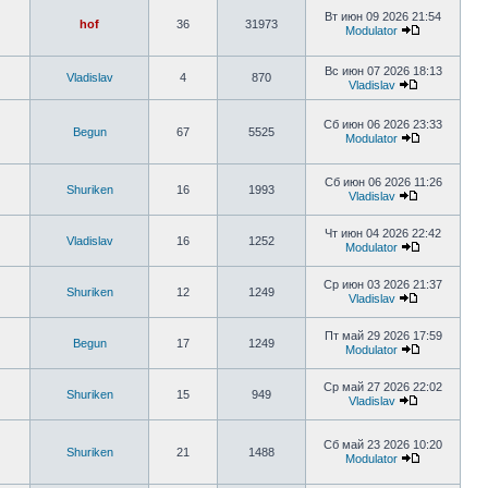
Вт июн 09 2026 21:54
hof
36
31973
Modulator
Вс июн 07 2026 18:13
Vladislav
4
870
Vladislav
Сб июн 06 2026 23:33
Begun
67
5525
Modulator
Сб июн 06 2026 11:26
Shuriken
16
1993
Vladislav
Чт июн 04 2026 22:42
Vladislav
16
1252
Modulator
Ср июн 03 2026 21:37
Shuriken
12
1249
Vladislav
Пт май 29 2026 17:59
Begun
17
1249
Modulator
Ср май 27 2026 22:02
Shuriken
15
949
Vladislav
Сб май 23 2026 10:20
Shuriken
21
1488
Modulator