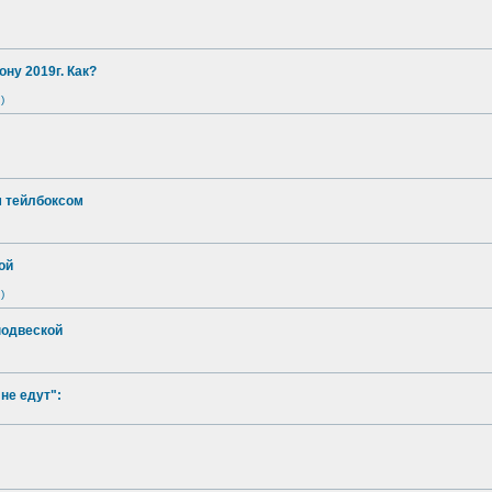
ону 2019г. Как?
)
м тейлбоксом
ой
)
подвеской
не едут":