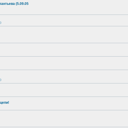
антьева (5.09.05
)
)
цепи!