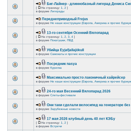
Биг-Лайнер - длиннобазный лигерад Дениса Сил
[
На страницу:
1
,
2
]
в форуме
Лигерады
Переднеприводный Frejus
в форуме
Не наши конструкции (Европа, Америка и прочие буржуи
13-го сентября Осенний Вялопарад
[
На страницу:
1
,
2
,
3
,
4
]
в форуме
Покатушки, ПВД
Убийца Eyjafjallajökull
в форуме
Самокаты и прочие конструкции
Посредник nasya
в форуме
Курилка
Максимально просто лаконичный хайрейсер
в форуме
Не наши конструкции (Европа, Америка и прочие буржуи
24-го мая Весенний Вялопарад 2026
в форуме
Слеты-фестивали
Они таки сделали велосипед на генераторе без 
в форуме
Зарубежные новости
17 мая 2026 клубный день 40 лет КЭБу
[
На страницу:
1
,
2
]
в форуме
Встречи