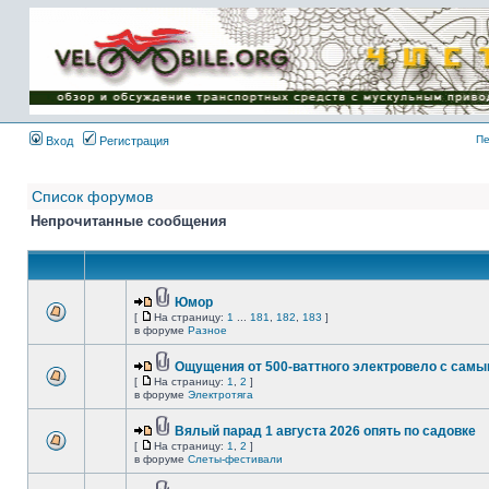
Имя пользователя:
Пароль:
{ LOG_ME_IN_SHORT
}
Пе
Вход
Регистрация
Список форумов
Непрочитанные сообщения
Юмор
[
На страницу:
1
...
181
,
182
,
183
]
в форуме
Разное
Ощущения от 500-ваттного электровело с сам
[
На страницу:
1
,
2
]
в форуме
Электротяга
Вялый парад 1 августа 2026 опять по садовке
[
На страницу:
1
,
2
]
в форуме
Слеты-фестивали