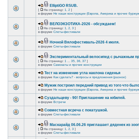
ElliptiGO RSUB.
[
На страницу:
1
,
2
]
в форуме
Не наши конструкции (Европа, Америка и прочие буржуи
ВЕЛОЭКЗОТИКА-2026 - обсуждаем!
[
На страницу:
1
,
2
,
3
]
в форуме
Слеты-фестивали
Ночной Вялофестиваль-2026 4 июля.
в форуме
Слеты-фестивали
Экспериментальный велосипед с рычажным пр
[
На страницу:
1
...
35
,
36
,
37
]
в форуме
Самокаты и прочие конструкции
Тест на изменение угла наклона сиденья
в форуме
Как сделать? - вопросы и предложения (разное)
Мужик построил передний привод из того что был
в форуме
Не наши конструкции (Европа, Америка и прочие буржуи
Суздальцеву - 90! Приглашение на юбилей.
в форуме
Встречи
Совместная всреча с покатушкой.
в форуме
Слеты-фестивали
Маскарайд 06.06.26 приглашает дяденек из зо
[
На страницу:
1
,
2
,
3
]
в форуме
Слеты-фестивали