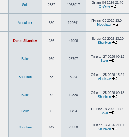
Вт авг 04 2026 21:48
Solo
2337
1953917
O-Witte
Пн авг 03 2026 13:04
Modulator
580
120661
Modulator
Вс авг 02 2026 13:29
Denis Silantiev
286
41996
Shuriken
Пн июл 27 2026 09:12
Balor
169
28797
Balor
Сб июл 25 2026 15:24
Shuriken
33
5023
Vladislav
Сб июл 25 2026 00:18
Balor
72
10330
Shuriken
Пн июл 20 2026 11:56
Balor
6
1494
Balor
Пн июл 13 2026 21:07
Shuriken
149
78559
Shuriken