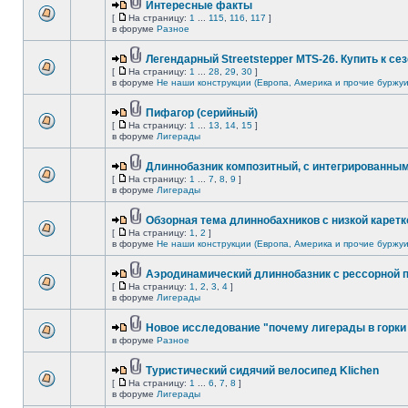
Интересные факты
[
На страницу:
1
...
115
,
116
,
117
]
в форуме
Разное
Легендарный Streetstepper MTS-26. Купить к сез
[
На страницу:
1
...
28
,
29
,
30
]
в форуме
Не наши конструкции (Европа, Америка и прочие буржуи
Пифагор (серийный)
[
На страницу:
1
...
13
,
14
,
15
]
в форуме
Лигерады
Длиннобазник композитный, с интегрированны
[
На страницу:
1
...
7
,
8
,
9
]
в форуме
Лигерады
Обзорная тема длиннобахников с низкой каретк
[
На страницу:
1
,
2
]
в форуме
Не наши конструкции (Европа, Америка и прочие буржуи
Аэродинамический длиннобазник с рессорной 
[
На страницу:
1
,
2
,
3
,
4
]
в форуме
Лигерады
Новое исследование "почему лигерады в горки 
в форуме
Разное
Туристический сидячий велосипед Klichen
[
На страницу:
1
...
6
,
7
,
8
]
в форуме
Лигерады