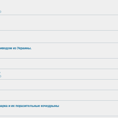
)
иводом из Украины.
о
)
опарка и их поразительные кочедрыны