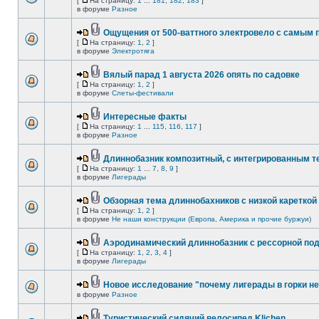
[
На страницу:
1
...
181
,
182
,
183
]
в форуме
Разное
Ощущения от 500-ваттного электровело с самым
[
На страницу:
1
,
2
]
в форуме
Электротяга
Вялый парад 1 августа 2026 опять по садовке
[
На страницу:
1
,
2
]
в форуме
Слеты-фестивали
Интересные факты
[
На страницу:
1
...
115
,
116
,
117
]
в форуме
Разное
Длиннобазник композитный, с интегрированным 
[
На страницу:
1
...
7
,
8
,
9
]
в форуме
Лигерады
Обзорная тема длиннобахников с низкой кареткой
[
На страницу:
1
,
2
]
в форуме
Не наши конструкции (Европа, Америка и прочие буржуи)
Аэродинамический длиннобазник с рессорной по
[
На страницу:
1
,
2
,
3
,
4
]
в форуме
Лигерады
Новое исследование "почему лигерады в горки не
в форуме
Разное
Туристический сидячий велосипед Klichen