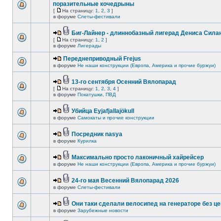
поразительные кочедрыны
[
На страницу:
1
,
2
,
3
]
в форуме
Слеты-фестивали
Биг-Лайнер - длиннобазный лигерад Дениса Силан
[
На страницу:
1
,
2
]
в форуме
Лигерады
Переднеприводный Frejus
в форуме
Не наши конструкции (Европа, Америка и прочие буржуи)
13-го сентября Осенний Вялопарад
[
На страницу:
1
,
2
,
3
,
4
]
в форуме
Покатушки, ПВД
Убийца Eyjafjallajökull
в форуме
Самокаты и прочие конструкции
Посредник nasya
в форуме
Курилка
Максимально просто лаконичный хайрейсер
в форуме
Не наши конструкции (Европа, Америка и прочие буржуи)
24-го мая Весенний Вялопарад 2026
в форуме
Слеты-фестивали
Они таки сделали велосипед на генераторе без це
в форуме
Зарубежные новости