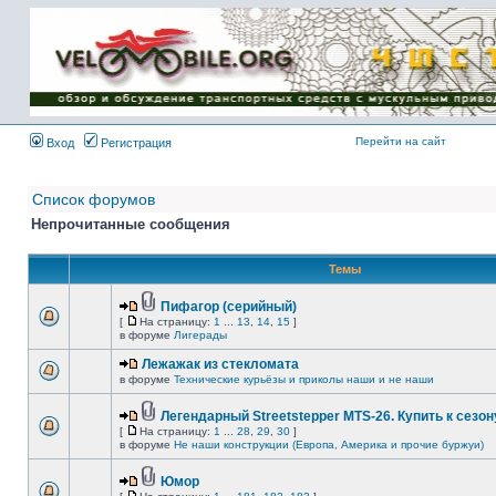
Имя пользователя:
Пароль:
{ LOG_ME_IN_SHORT
}
Перейти на сайт
Вход
Регистрация
Список форумов
Непрочитанные сообщения
Темы
Пифагор (серийный)
[
На страницу:
1
...
13
,
14
,
15
]
в форуме
Лигерады
Лежажак из стекломата
в форуме
Технические курьёзы и приколы наши и не наши
Легендарный Streetstepper MTS-26. Купить к сезону
[
На страницу:
1
...
28
,
29
,
30
]
в форуме
Не наши конструкции (Европа, Америка и прочие буржуи)
Юмор