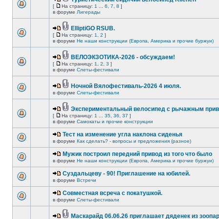
[
На страницу:
1
...
6
,
7
,
8
]
в форуме
Лигерады
ElliptiGO RSUB.
[
На страницу:
1
,
2
]
в форуме
Не наши конструкции (Европа, Америка и прочие буржуи)
ВЕЛОЭКЗОТИКА-2026 - обсуждаем!
[
На страницу:
1
,
2
,
3
]
в форуме
Слеты-фестивали
Ночной Вялофестиваль-2026 4 июля.
в форуме
Слеты-фестивали
Экспериментальный велосипед с рычажным прив
[
На страницу:
1
...
35
,
36
,
37
]
в форуме
Самокаты и прочие конструкции
Тест на изменение угла наклона сиденья
в форуме
Как сделать? - вопросы и предложения (разное)
Мужик построил передний привод из того что было
в форуме
Не наши конструкции (Европа, Америка и прочие буржуи)
Суздальцеву - 90! Приглашение на юбилей.
в форуме
Встречи
Совместная всреча с покатушкой.
в форуме
Слеты-фестивали
Маскарайд 06.06.26 приглашает дяденек из зоопар