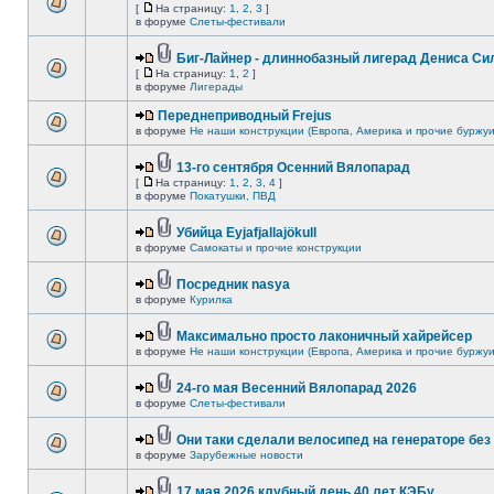
[
На страницу:
1
,
2
,
3
]
в форуме
Слеты-фестивали
Биг-Лайнер - длиннобазный лигерад Дениса Сил
[
На страницу:
1
,
2
]
в форуме
Лигерады
Переднеприводный Frejus
в форуме
Не наши конструкции (Европа, Америка и прочие буржуи
13-го сентября Осенний Вялопарад
[
На страницу:
1
,
2
,
3
,
4
]
в форуме
Покатушки, ПВД
Убийца Eyjafjallajökull
в форуме
Самокаты и прочие конструкции
Посредник nasya
в форуме
Курилка
Максимально просто лаконичный хайрейсер
в форуме
Не наши конструкции (Европа, Америка и прочие буржуи
24-го мая Весенний Вялопарад 2026
в форуме
Слеты-фестивали
Они таки сделали велосипед на генераторе без 
в форуме
Зарубежные новости
17 мая 2026 клубный день 40 лет КЭБу