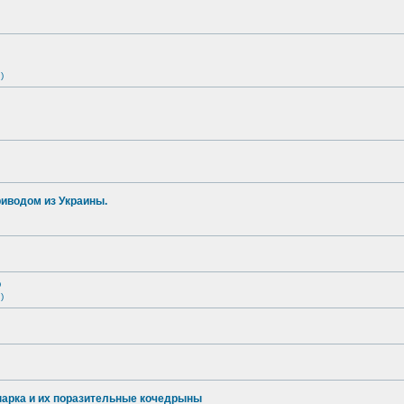
)
иводом из Украины.
о
)
опарка и их поразительные кочедрыны