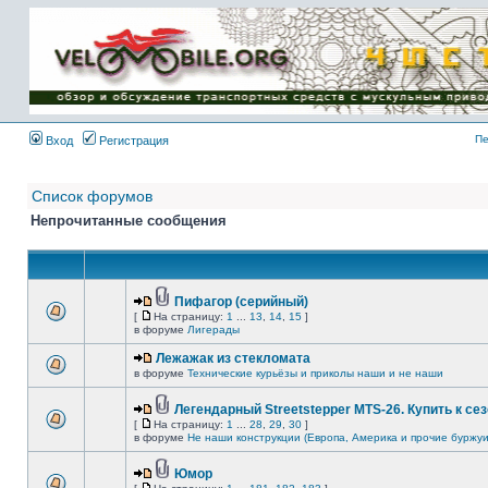
Имя пользователя:
Пароль:
{ LOG_ME_IN_SHORT
}
Пе
Вход
Регистрация
Список форумов
Непрочитанные сообщения
Пифагор (серийный)
[
На страницу:
1
...
13
,
14
,
15
]
в форуме
Лигерады
Лежажак из стекломата
в форуме
Технические курьёзы и приколы наши и не наши
Легендарный Streetstepper MTS-26. Купить к сез
[
На страницу:
1
...
28
,
29
,
30
]
в форуме
Не наши конструкции (Европа, Америка и прочие буржуи
Юмор