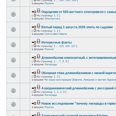
[
На страницу:
1
...
181
,
182
,
183
]
в форуме
Разное
Ощущения от 500-ваттного электровело с сам
[
На страницу:
1
,
2
]
в форуме
Электротяга
Вялый парад 1 августа 2026 опять по садовке
[
На страницу:
1
,
2
]
в форуме
Слеты-фестивали
Интересные факты
[
На страницу:
1
...
115
,
116
,
117
]
в форуме
Разное
Длиннобазник композитный, с интегрированны
[
На страницу:
1
...
7
,
8
,
9
]
в форуме
Лигерады
Обзорная тема длиннобахников с низкой каретк
[
На страницу:
1
,
2
]
в форуме
Не наши конструкции (Европа, Америка и прочие буржуи
Аэродинамический длиннобазник с рессорной 
[
На страницу:
1
,
2
,
3
,
4
]
в форуме
Лигерады
Новое исследование "почему лигерады в горки 
в форуме
Разное
Туристический сидячий велосипед Klichen