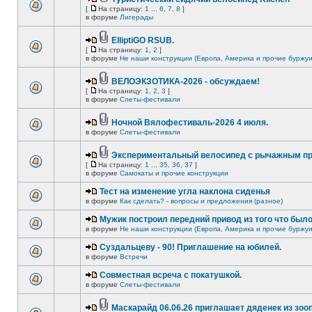
[
На страницу:
1
...
6
,
7
,
8
]
в форуме
Лигерады
ElliptiGO RSUB.
[
На страницу:
1
,
2
]
в форуме
Не наши конструкции (Европа, Америка и прочие буржуи
ВЕЛОЭКЗОТИКА-2026 - обсуждаем!
[
На страницу:
1
,
2
,
3
]
в форуме
Слеты-фестивали
Ночной Вялофестиваль-2026 4 июля.
в форуме
Слеты-фестивали
Экспериментальный велосипед с рычажным пр
[
На страницу:
1
...
35
,
36
,
37
]
в форуме
Самокаты и прочие конструкции
Тест на изменение угла наклона сиденья
в форуме
Как сделать? - вопросы и предложения (разное)
Мужик построил передний привод из того что был
в форуме
Не наши конструкции (Европа, Америка и прочие буржуи
Суздальцеву - 90! Приглашение на юбилей.
в форуме
Встречи
Совместная всреча с покатушкой.
в форуме
Слеты-фестивали
Маскарайд 06.06.26 приглашает дяденек из зо