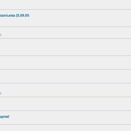
антьева (5.09.05
)
)
цепи!