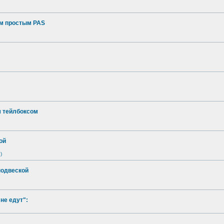
ым простым PAS
м тейлбоксом
ой
)
подвеской
не едут":