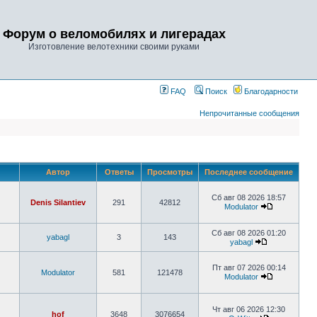
Форум о веломобилях и лигерадах
Изготовление велотехники своими руками
FAQ
Поиск
Благодарности
Непрочитанные сообщения
Автор
Ответы
Просмотры
Последнее сообщение
Сб авг 08 2026 18:57
Denis Silantiev
291
42812
Modulator
Сб авг 08 2026 01:20
yabagl
3
143
yabagl
Пт авг 07 2026 00:14
Modulator
581
121478
Modulator
Чт авг 06 2026 12:30
hof
3648
3076654