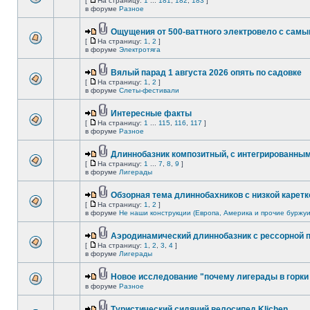
[
На страницу:
1
...
181
,
182
,
183
]
в форуме
Разное
Ощущения от 500-ваттного электровело с сам
[
На страницу:
1
,
2
]
в форуме
Электротяга
Вялый парад 1 августа 2026 опять по садовке
[
На страницу:
1
,
2
]
в форуме
Слеты-фестивали
Интересные факты
[
На страницу:
1
...
115
,
116
,
117
]
в форуме
Разное
Длиннобазник композитный, с интегрированны
[
На страницу:
1
...
7
,
8
,
9
]
в форуме
Лигерады
Обзорная тема длиннобахников с низкой каретк
[
На страницу:
1
,
2
]
в форуме
Не наши конструкции (Европа, Америка и прочие буржуи
Аэродинамический длиннобазник с рессорной 
[
На страницу:
1
,
2
,
3
,
4
]
в форуме
Лигерады
Новое исследование "почему лигерады в горки 
в форуме
Разное
Туристический сидячий велосипед Klichen