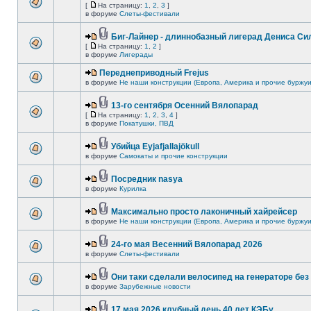
[
На страницу:
1
,
2
,
3
]
в форуме
Слеты-фестивали
Биг-Лайнер - длиннобазный лигерад Дениса Сил
[
На страницу:
1
,
2
]
в форуме
Лигерады
Переднеприводный Frejus
в форуме
Не наши конструкции (Европа, Америка и прочие буржуи
13-го сентября Осенний Вялопарад
[
На страницу:
1
,
2
,
3
,
4
]
в форуме
Покатушки, ПВД
Убийца Eyjafjallajökull
в форуме
Самокаты и прочие конструкции
Посредник nasya
в форуме
Курилка
Максимально просто лаконичный хайрейсер
в форуме
Не наши конструкции (Европа, Америка и прочие буржуи
24-го мая Весенний Вялопарад 2026
в форуме
Слеты-фестивали
Они таки сделали велосипед на генераторе без 
в форуме
Зарубежные новости
17 мая 2026 клубный день 40 лет КЭБу