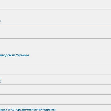
)
иводом из Украины.
о
)
опарка и их поразительные кочедрыны