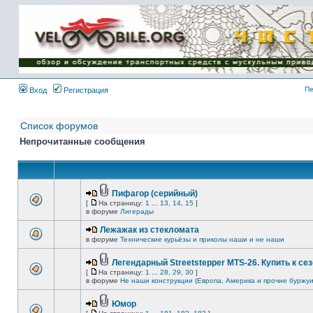
Имя пользователя:
Пароль:
{ LOG_ME_IN_SHORT
}
Пе
Вход
Регистрация
Список форумов
Непрочитанные сообщения
Пифагор (серийный)
[
На страницу:
1
...
13
,
14
,
15
]
в форуме
Лигерады
Лежажак из стекломата
в форуме
Технические курьёзы и приколы наши и не наши
Легендарный Streetstepper MTS-26. Купить к сез
[
На страницу:
1
...
28
,
29
,
30
]
в форуме
Не наши конструкции (Европа, Америка и прочие буржуи
Юмор