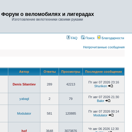
Форум о веломобилях и лигерадах
Изготовление велотехники своими руками
FAQ
Поиск
Благодарности
Непрочитанные сообщения
Автор
Ответы
Просмотры
Последнее сообщение
Пт авг 07 2026 23:16
Denis Silantiev
289
42213
Shuriken
Пт авг 07 2026 21:30
yabagl
2
79
Balor
Пт авг 07 2026 00:14
Modulator
581
120885
Modulator
Чт авг 06 2026 12:30
hof
3648
3073876