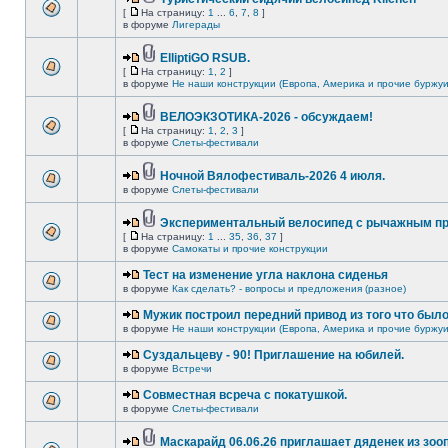
[
На страницу:
1
...
6
,
7
,
8
]
в форуме
Лигерады
ElliptiGO RSUB.
[
На страницу:
1
,
2
]
в форуме
Не наши конструкции (Европа, Америка и прочие буржуи
ВЕЛОЭКЗОТИКА-2026 - обсуждаем!
[
На страницу:
1
,
2
,
3
]
в форуме
Слеты-фестивали
Ночной Вялофестиваль-2026 4 июля.
в форуме
Слеты-фестивали
Экспериментальный велосипед с рычажным пр
[
На страницу:
1
...
35
,
36
,
37
]
в форуме
Самокаты и прочие конструкции
Тест на изменение угла наклона сиденья
в форуме
Как сделать? - вопросы и предложения (разное)
Мужик построил передний привод из того что был
в форуме
Не наши конструкции (Европа, Америка и прочие буржуи
Суздальцеву - 90! Приглашение на юбилей.
в форуме
Встречи
Совместная всреча с покатушкой.
в форуме
Слеты-фестивали
Маскарайд 06.06.26 приглашает дяденек из зо