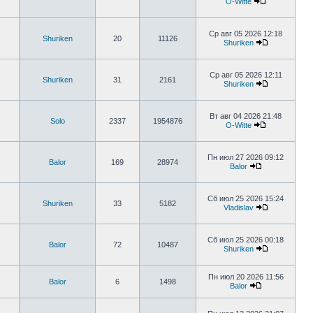
O-Witte
Ср авг 05 2026 12:18
Shuriken
20
11126
Shuriken
Ср авг 05 2026 12:11
Shuriken
31
2161
Shuriken
Вт авг 04 2026 21:48
Solo
2337
1954876
O-Witte
Пн июл 27 2026 09:12
Balor
169
28974
Balor
Сб июл 25 2026 15:24
Shuriken
33
5182
Vladislav
Сб июл 25 2026 00:18
Balor
72
10487
Shuriken
Пн июл 20 2026 11:56
Balor
6
1498
Balor