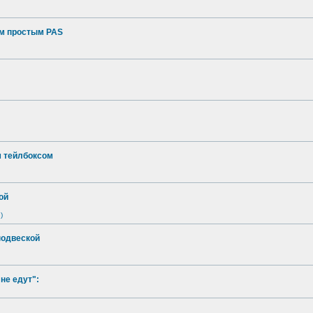
ым простым PAS
м тейлбоксом
ой
)
подвеской
не едут":