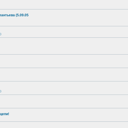
антьева (5.09.05
)
)
цепи!