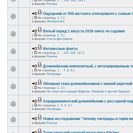
[
На страницу:
1
...
181
,
182
,
183
]
в форуме
Разное
Ощущения от 500-ваттного электровело с самым
[
На страницу:
1
,
2
]
в форуме
Электротяга
Вялый парад 1 августа 2026 опять по садовке
[
На страницу:
1
,
2
]
в форуме
Слеты-фестивали
Интересные факты
[
На страницу:
1
...
115
,
116
,
117
]
в форуме
Разное
Длиннобазник композитный, с интегрированным 
[
На страницу:
1
...
7
,
8
,
9
]
в форуме
Лигерады
Обзорная тема длиннобахников с низкой кареткой
[
На страницу:
1
,
2
]
в форуме
Не наши конструкции (Европа, Америка и прочие буржуи)
Аэродинамический длиннобазник с рессорной по
[
На страницу:
1
,
2
,
3
,
4
]
в форуме
Лигерады
Новое исследование "почему лигерады в горки не
в форуме
Разное
Туристический сидячий велосипед Klichen