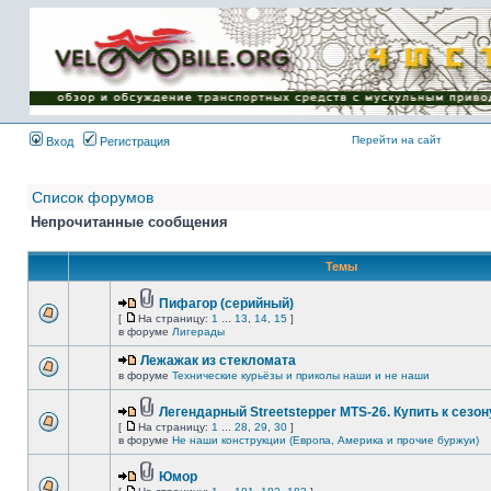
Имя пользователя:
Пароль:
{ LOG_ME_IN_SHORT
}
Перейти на сайт
Вход
Регистрация
Список форумов
Непрочитанные сообщения
Темы
Пифагор (серийный)
[
На страницу:
1
...
13
,
14
,
15
]
в форуме
Лигерады
Лежажак из стекломата
в форуме
Технические курьёзы и приколы наши и не наши
Легендарный Streetstepper MTS-26. Купить к сезону
[
На страницу:
1
...
28
,
29
,
30
]
в форуме
Не наши конструкции (Европа, Америка и прочие буржуи)
Юмор