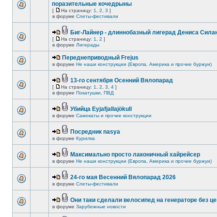
поразительные кочедрыны
[
На страницу:
1
,
2
,
3
]
в форуме
Слеты-фестивали
Биг-Лайнер - длиннобазный лигерад Дениса Силан
[
На страницу:
1
,
2
]
в форуме
Лигерады
Переднеприводный Frejus
в форуме
Не наши конструкции (Европа, Америка и прочие буржуи)
13-го сентября Осенний Вялопарад
[
На страницу:
1
,
2
,
3
,
4
]
в форуме
Покатушки, ПВД
Убийца Eyjafjallajökull
в форуме
Самокаты и прочие конструкции
Посредник nasya
в форуме
Курилка
Максимально просто лаконичный хайрейсер
в форуме
Не наши конструкции (Европа, Америка и прочие буржуи)
24-го мая Весенний Вялопарад 2026
в форуме
Слеты-фестивали
Они таки сделали велосипед на генераторе без це
в форуме
Зарубежные новости