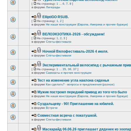
[
На страницу:
1
...
6
,
7
,
8
]
в форуме
Лигерады
ElliptiGO RSUB.
[
На страницу:
1
,
2
]
в форуме
Не наши конструкции (Европа, Америка и прочие буржуи)
ВЕЛОЭКЗОТИКА-2026 - обсуждаем!
[
На страницу:
1
,
2
,
3
]
в форуме
Слеты-фестивали
Ночной Вялофестиваль-2026 4 июля.
в форуме
Слеты-фестивали
Экспериментальный велосипед с рычажным прив
[
На страницу:
1
...
35
,
36
,
37
]
в форуме
Самокаты и прочие конструкции
Тест на изменение угла наклона сиденья
в форуме
Как сделать? - вопросы и предложения (разное)
Мужик построил передний привод из того что было
в форуме
Не наши конструкции (Европа, Америка и прочие буржуи)
Суздальцеву - 90! Приглашение на юбилей.
в форуме
Встречи
Совместная всреча с покатушкой.
в форуме
Слеты-фестивали
Маскарайд 06.06.26 приглашает дяденек из зоопар