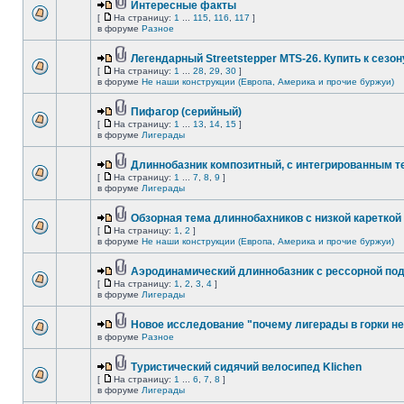
Интересные факты
[
На страницу:
1
...
115
,
116
,
117
]
в форуме
Разное
Легендарный Streetstepper MTS-26. Купить к сезону
[
На страницу:
1
...
28
,
29
,
30
]
в форуме
Не наши конструкции (Европа, Америка и прочие буржуи)
Пифагор (серийный)
[
На страницу:
1
...
13
,
14
,
15
]
в форуме
Лигерады
Длиннобазник композитный, с интегрированным 
[
На страницу:
1
...
7
,
8
,
9
]
в форуме
Лигерады
Обзорная тема длиннобахников с низкой кареткой
[
На страницу:
1
,
2
]
в форуме
Не наши конструкции (Европа, Америка и прочие буржуи)
Аэродинамический длиннобазник с рессорной по
[
На страницу:
1
,
2
,
3
,
4
]
в форуме
Лигерады
Новое исследование "почему лигерады в горки не
в форуме
Разное
Туристический сидячий велосипед Klichen
[
На страницу:
1
...
6
,
7
,
8
]
в форуме
Лигерады