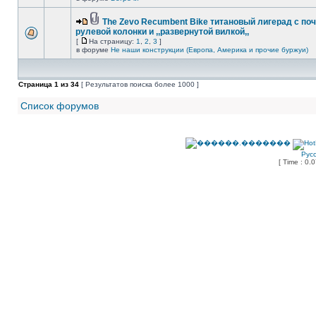
The Zevo Recumbent Bike титановый лигерад с по
рулевой колонки и ,,развернутой вилкой,,
[
На страницу:
1
,
2
,
3
]
в форуме
Не наши конструкции (Европа, Америка и прочие буржуи)
Страница
1
из
34
[ Результатов поиска более 1000 ]
Список форумов
Рус
[ Time : 0.