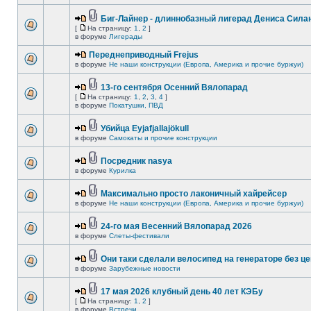
Биг-Лайнер - длиннобазный лигерад Дениса Силан
[
На страницу:
1
,
2
]
в форуме
Лигерады
Переднеприводный Frejus
в форуме
Не наши конструкции (Европа, Америка и прочие буржуи)
13-го сентября Осенний Вялопарад
[
На страницу:
1
,
2
,
3
,
4
]
в форуме
Покатушки, ПВД
Убийца Eyjafjallajökull
в форуме
Самокаты и прочие конструкции
Посредник nasya
в форуме
Курилка
Максимально просто лаконичный хайрейсер
в форуме
Не наши конструкции (Европа, Америка и прочие буржуи)
24-го мая Весенний Вялопарад 2026
в форуме
Слеты-фестивали
Они таки сделали велосипед на генераторе без це
в форуме
Зарубежные новости
17 мая 2026 клубный день 40 лет КЭБу
[
На страницу:
1
,
2
]
в форуме
Встречи