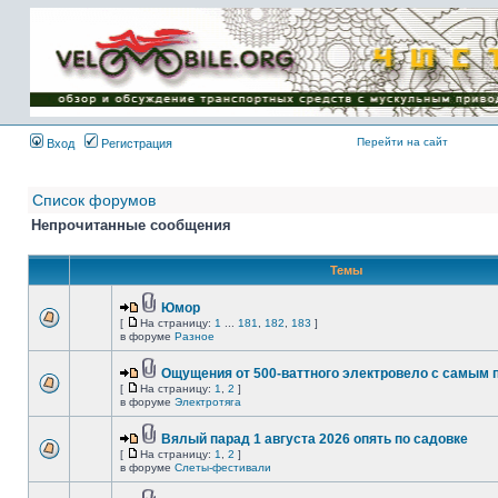
Имя пользователя:
Пароль:
{ LOG_ME_IN_SHORT
}
Перейти на сайт
Вход
Регистрация
Список форумов
Непрочитанные сообщения
Темы
Юмор
[
На страницу:
1
...
181
,
182
,
183
]
в форуме
Разное
Ощущения от 500-ваттного электровело с самым
[
На страницу:
1
,
2
]
в форуме
Электротяга
Вялый парад 1 августа 2026 опять по садовке
[
На страницу:
1
,
2
]
в форуме
Слеты-фестивали