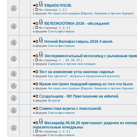
ElliptiGO RSUB.
[
На страницу:
1
,
2
]
в форуме
Не наши конструкции (Европа, Америка и прочие буржуи)
ВЕЛОЭКЗОТИКА-2026 - обсуждаем!
[
На страницу:
1
,
2
,
3
]
в форуме
Слеты-фестивали
Ночной Вялофестиваль-2026 4 июля.
в форуме
Слеты-фестивали
Экспериментальный велосипед с рычажным прив
[
На страницу:
1
...
35
,
36
,
37
]
в форуме
Самокаты и прочие конструкции
Тест на изменение угла наклона сиденья
в форуме
Как сделать? - вопросы и предложения (разное)
Мужик построил передний привод из того что было
в форуме
Не наши конструкции (Европа, Америка и прочие буржуи)
Суздальцеву - 90! Приглашение на юбилей.
в форуме
Встречи
Совместная всреча с покатушкой.
в форуме
Слеты-фестивали
Маскарайд 06.06.26 приглашает дяденек из зоопар
поразительные кочедрыны
[
На страницу:
1
,
2
,
3
]
в форуме
Слеты-фестивали