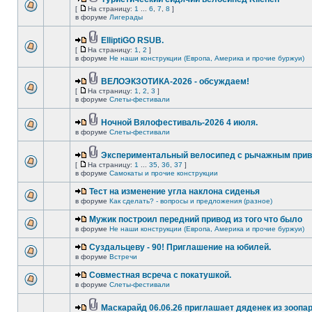
[
На страницу:
1
...
6
,
7
,
8
]
в форуме
Лигерады
ElliptiGO RSUB.
[
На страницу:
1
,
2
]
в форуме
Не наши конструкции (Европа, Америка и прочие буржуи)
ВЕЛОЭКЗОТИКА-2026 - обсуждаем!
[
На страницу:
1
,
2
,
3
]
в форуме
Слеты-фестивали
Ночной Вялофестиваль-2026 4 июля.
в форуме
Слеты-фестивали
Экспериментальный велосипед с рычажным прив
[
На страницу:
1
...
35
,
36
,
37
]
в форуме
Самокаты и прочие конструкции
Тест на изменение угла наклона сиденья
в форуме
Как сделать? - вопросы и предложения (разное)
Мужик построил передний привод из того что было
в форуме
Не наши конструкции (Европа, Америка и прочие буржуи)
Суздальцеву - 90! Приглашение на юбилей.
в форуме
Встречи
Совместная всреча с покатушкой.
в форуме
Слеты-фестивали
Маскарайд 06.06.26 приглашает дяденек из зоопар