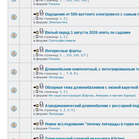
[
На страницу:
1
...
181
,
182
,
183
]
в форуме
Разное
Ощущения от 500-ваттного электровело с самым
[
На страницу:
1
,
2
]
в форуме
Электротяга
Вялый парад 1 августа 2026 опять по садовке
[
На страницу:
1
,
2
]
в форуме
Слеты-фестивали
Интересные факты
[
На страницу:
1
...
115
,
116
,
117
]
в форуме
Разное
Длиннобазник композитный, с интегрированным 
[
На страницу:
1
...
7
,
8
,
9
]
в форуме
Лигерады
Обзорная тема длиннобахников с низкой кареткой
[
На страницу:
1
,
2
]
в форуме
Не наши конструкции (Европа, Америка и прочие буржуи)
Аэродинамический длиннобазник с рессорной по
[
На страницу:
1
,
2
,
3
,
4
]
в форуме
Лигерады
Новое исследование "почему лигерады в горки не
в форуме
Разное
Туристический сидячий велосипед Klichen