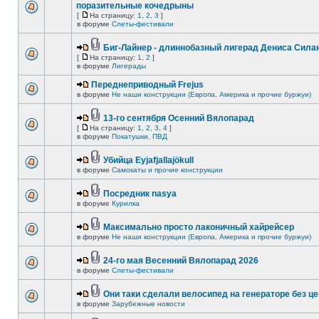
поразительные кочедрыны
[
На страницу:
1
,
2
,
3
]
в форуме
Слеты-фестивали
Биг-Лайнер - длиннобазный лигерад Дениса Силан
[
На страницу:
1
,
2
]
в форуме
Лигерады
Переднеприводный Frejus
в форуме
Не наши конструкции (Европа, Америка и прочие буржуи)
13-го сентября Осенний Вялопарад
[
На страницу:
1
,
2
,
3
,
4
]
в форуме
Покатушки, ПВД
Убийца Eyjafjallajökull
в форуме
Самокаты и прочие конструкции
Посредник nasya
в форуме
Курилка
Максимально просто лаконичный хайрейсер
в форуме
Не наши конструкции (Европа, Америка и прочие буржуи)
24-го мая Весенний Вялопарад 2026
в форуме
Слеты-фестивали
Они таки сделали велосипед на генераторе без це
в форуме
Зарубежные новости