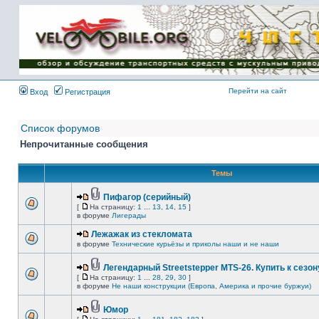
Имя пользователя:
Пароль:
{ LOG_ME_IN_SHORT
}
Перейти на сайт
Вход
Регистрация
Список форумов
Непрочитанные сообщения
Темы
Пифагор (серийный)
[
На страницу:
1
...
13
,
14
,
15
]
в форуме
Лигерады
Лежажак из стекломата
в форуме
Технические курьёзы и приколы наши и не наши
Легендарный Streetstepper MTS-26. Купить к сезону
[
На страницу:
1
...
28
,
29
,
30
]
в форуме
Не наши конструкции (Европа, Америка и прочие буржуи)
Юмор