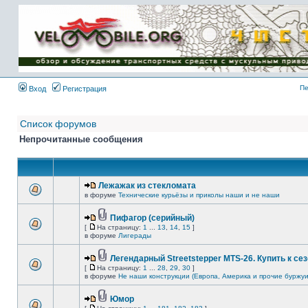
Имя пользователя:
Пароль:
{ LOG_ME_IN_SHORT
}
Пе
Вход
Регистрация
Список форумов
Непрочитанные сообщения
Лежажак из стекломата
в форуме
Технические курьёзы и приколы наши и не наши
Пифагор (серийный)
[
На страницу:
1
...
13
,
14
,
15
]
в форуме
Лигерады
Легендарный Streetstepper MTS-26. Купить к сез
[
На страницу:
1
...
28
,
29
,
30
]
в форуме
Не наши конструкции (Европа, Америка и прочие буржуи
Юмор