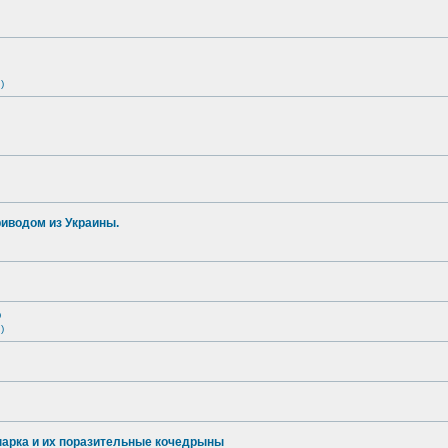
)
иводом из Украины.
о
)
опарка и их поразительные кочедрыны