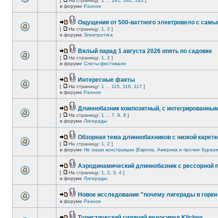
[
На страницу:
1
...
181
,
182
,
183
]
в форуме
Разное
Ощущения от 500-ваттного электровело с сам
[
На страницу:
1
,
2
]
в форуме
Электротяга
Вялый парад 1 августа 2026 опять по садовке
[
На страницу:
1
,
2
]
в форуме
Слеты-фестивали
Интересные факты
[
На страницу:
1
...
115
,
116
,
117
]
в форуме
Разное
Длиннобазник композитный, с интегрированны
[
На страницу:
1
...
7
,
8
,
9
]
в форуме
Лигерады
Обзорная тема длиннобахников с низкой каретк
[
На страницу:
1
,
2
]
в форуме
Не наши конструкции (Европа, Америка и прочие буржуи
Аэродинамический длиннобазник с рессорной 
[
На страницу:
1
,
2
,
3
,
4
]
в форуме
Лигерады
Новое исследование "почему лигерады в горки 
в форуме
Разное
Туристический сидячий велосипед Klichen