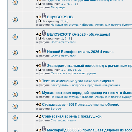
[
На страницу:
1
...
6
,
7
,
8
]
в форуме
Лигерады
ElliptiGO RSUB.
[
На страницу:
1
,
2
]
в форуме
Не наши конструкции (Европа, Америка и прочие буржуи
ВЕЛОЭКЗОТИКА-2026 - обсуждаем!
[
На страницу:
1
,
2
,
3
]
в форуме
Слеты-фестивали
Ночной Вялофестиваль-2026 4 июля.
в форуме
Слеты-фестивали
Экспериментальный велосипед с рычажным пр
[
На страницу:
1
...
35
,
36
,
37
]
в форуме
Самокаты и прочие конструкции
Тест на изменение угла наклона сиденья
в форуме
Как сделать? - вопросы и предложения (разное)
Мужик построил передний привод из того что был
в форуме
Не наши конструкции (Европа, Америка и прочие буржуи
Суздальцеву - 90! Приглашение на юбилей.
в форуме
Встречи
Совместная всреча с покатушкой.
в форуме
Слеты-фестивали
Маскарайд 06.06.26 приглашает дяденек из зо