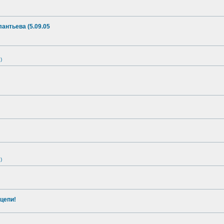
антьева (5.09.05
)
)
цепи!