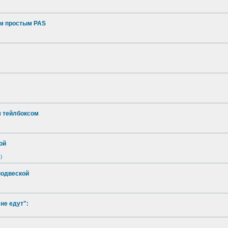
ым простым PAS
м тейлбоксом
ой
)
подвеской
не едут":