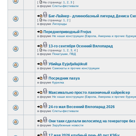
[
На страницу:
1
,
2
,
3
]
в форуме
Слеты-фестивали
Биг-Лайнер - длиннобазный лигерад Дениса Сил
[
На страницу:
1
,
2
]
в форуме
Лигерады
Переднеприводный Frejus
в форуме
Не наши конструкции (Европа, Америка и прочие буржуи
13-го сентября Осенний Вялопарад
[
На страницу:
1
,
2
,
3
,
4
]
в форуме
Покатушки, ПВД
Убийца Eyjafjallajökull
в форуме
Самокаты и прочие конструкции
Посредник nasya
в форуме
Курилка
Максимально просто лаконичный хайрейсер
в форуме
Не наши конструкции (Европа, Америка и прочие буржуи
24-го мая Весенний Вялопарад 2026
в форуме
Слеты-фестивали
Они таки сделали велосипед на генераторе без 
в форуме
Зарубежные новости
17 мая 2026 клубный день 40 лет КЭБу