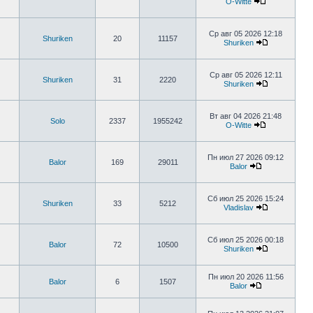
O-Witte
Ср авг 05 2026 12:18
Shuriken
20
11157
Shuriken
Ср авг 05 2026 12:11
Shuriken
31
2220
Shuriken
Вт авг 04 2026 21:48
Solo
2337
1955242
O-Witte
Пн июл 27 2026 09:12
Balor
169
29011
Balor
Сб июл 25 2026 15:24
Shuriken
33
5212
Vladislav
Сб июл 25 2026 00:18
Balor
72
10500
Shuriken
Пн июл 20 2026 11:56
Balor
6
1507
Balor