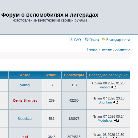
Форум о веломобилях и лигерадах
Изготовление велотехники своими руками
FAQ
Поиск
Благодарности
Непрочитанные сообщения
Автор
Ответы
Просмотры
Последнее сообщение
Сб авг 08 2026 01:20
yabagl
3
113
yabagl
Пт авг 07 2026 23:16
Denis Silantiev
289
42260
Shuriken
Пт авг 07 2026 00:14
Modulator
581
120973
Modulator
Чт авг 06 2026 12:30
hof
3648
3074518