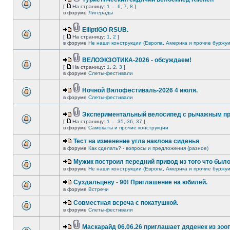
[
На страницу:
1
...
6
,
7
,
8
]
в форуме
Лигерады
ElliptiGO RSUB.
[
На страницу:
1
,
2
]
в форуме
Не наши конструкции (Европа, Америка и прочие буржуи
ВЕЛОЭКЗОТИКА-2026 - обсуждаем!
[
На страницу:
1
,
2
,
3
]
в форуме
Слеты-фестивали
Ночной Вялофестиваль-2026 4 июля.
в форуме
Слеты-фестивали
Экспериментальный велосипед с рычажным пр
[
На страницу:
1
...
35
,
36
,
37
]
в форуме
Самокаты и прочие конструкции
Тест на изменение угла наклона сиденья
в форуме
Как сделать? - вопросы и предложения (разное)
Мужик построил передний привод из того что был
в форуме
Не наши конструкции (Европа, Америка и прочие буржуи
Суздальцеву - 90! Приглашение на юбилей.
в форуме
Встречи
Совместная всреча с покатушкой.
в форуме
Слеты-фестивали
Маскарайд 06.06.26 приглашает дяденек из зо