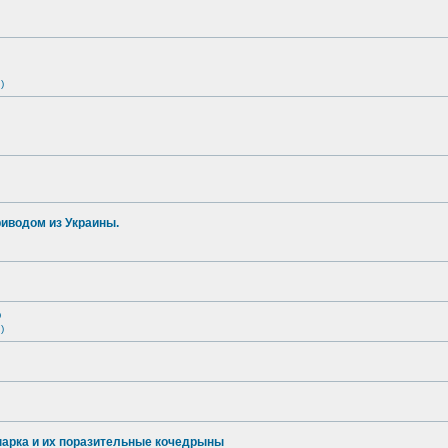
)
иводом из Украины.
о
)
опарка и их поразительные кочедрыны