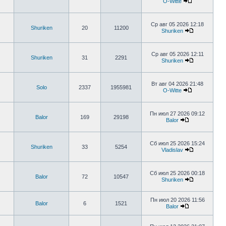
O-Witte
Ср авг 05 2026 12:18
Shuriken
20
11200
Shuriken
Ср авг 05 2026 12:11
Shuriken
31
2291
Shuriken
Вт авг 04 2026 21:48
Solo
2337
1955981
O-Witte
Пн июл 27 2026 09:12
Balor
169
29198
Balor
Сб июл 25 2026 15:24
Shuriken
33
5254
Vladislav
Сб июл 25 2026 00:18
Balor
72
10547
Shuriken
Пн июл 20 2026 11:56
Balor
6
1521
Balor