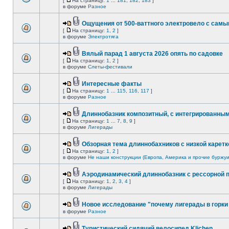
[
На страницу:
1
...
181
,
182
,
183
]
в форуме
Разное
Ощущения от 500-ваттного электровело с сам
[
На страницу:
1
,
2
]
в форуме
Электротяга
Вялый парад 1 августа 2026 опять по садовке
[
На страницу:
1
,
2
]
в форуме
Слеты-фестивали
Интересные факты
[
На страницу:
1
...
115
,
116
,
117
]
в форуме
Разное
Длиннобазник композитный, с интегрированны
[
На страницу:
1
...
7
,
8
,
9
]
в форуме
Лигерады
Обзорная тема длиннобахников с низкой каретк
[
На страницу:
1
,
2
]
в форуме
Не наши конструкции (Европа, Америка и прочие буржуи
Аэродинамический длиннобазник с рессорной 
[
На страницу:
1
,
2
,
3
,
4
]
в форуме
Лигерады
Новое исследование "почему лигерады в горки 
в форуме
Разное
Туристический сидячий велосипед Klichen