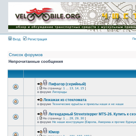
Имя пользователя:
Пароль:
{ LOG_ME_IN_SHORT
}
Пе
Вход
Регистрация
Список форумов
Непрочитанные сообщения
Пифагор (серийный)
[
На страницу:
1
...
13
,
14
,
15
]
в форуме
Лигерады
Лежажак из стекломата
в форуме
Технические курьёзы и приколы наши и не наши
Легендарный Streetstepper MTS-26. Купить к сез
[
На страницу:
1
...
28
,
29
,
30
]
в форуме
Не наши конструкции (Европа, Америка и прочие буржуи
Юмор