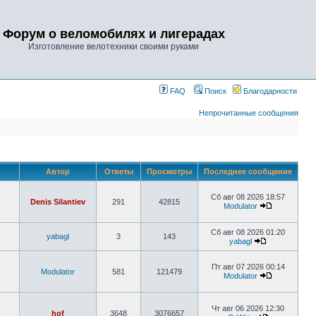
Форум о веломобилях и лигерадах
Изготовление велотехники своими руками
FAQ
Поиск
Благодарности
Непрочитанные сообщения
Автор
Ответы
Просмотры
Последнее сообщение
Сб авг 08 2026 18:57
Denis Silantiev
291
42815
Modulator
Сб авг 08 2026 01:20
yabagl
3
143
yabagl
Пт авг 07 2026 00:14
Modulator
581
121479
Modulator
Чт авг 06 2026 12:30
hof
3648
3076657