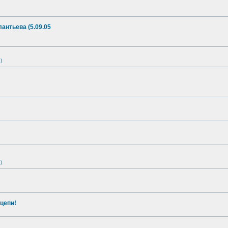
антьева (5.09.05
)
)
цепи!