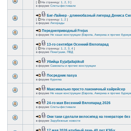
[
На страницу:
1
,
2
,
3
]
в форуме
Слеты-фестивали
Биг-Лайнер - длиннобазный лигерад Дениса Сил
[
На страницу:
1
,
2
]
в форуме
Лигерады
Переднеприводный Frejus
в форуме
Не наши конструкции (Европа, Америка и прочие буржуи
13-го сентября Осенний Вялопарад
[
На страницу:
1
,
2
,
3
,
4
]
в форуме
Покатушки, ПВД
Убийца Eyjafjallajökull
в форуме
Самокаты и прочие конструкции
Посредник nasya
в форуме
Курилка
Максимально просто лаконичный хайрейсер
в форуме
Не наши конструкции (Европа, Америка и прочие буржуи
24-го мая Весенний Вялопарад 2026
в форуме
Слеты-фестивали
Они таки сделали велосипед на генераторе без 
в форуме
Зарубежные новости
17 мая 2026 клубный день 40 лет КЭБу