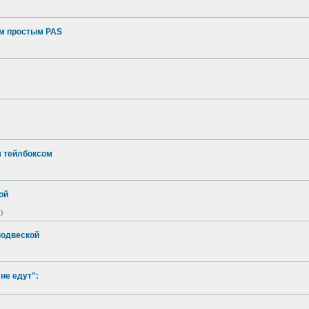
ым простым PAS
м тейлбоксом
ой
)
подвеской
не едут":