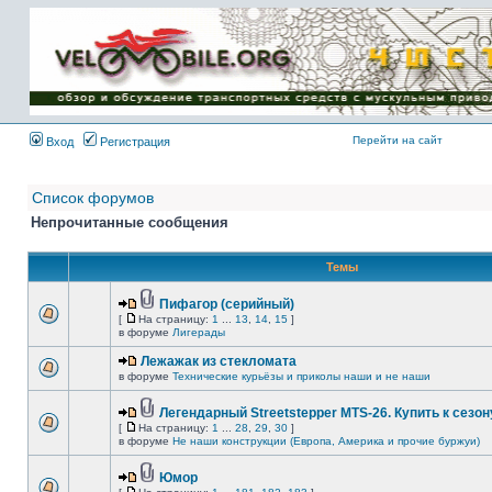
Имя пользователя:
Пароль:
{ LOG_ME_IN_SHORT
}
Перейти на сайт
Вход
Регистрация
Список форумов
Непрочитанные сообщения
Темы
Пифагор (серийный)
[
На страницу:
1
...
13
,
14
,
15
]
в форуме
Лигерады
Лежажак из стекломата
в форуме
Технические курьёзы и приколы наши и не наши
Легендарный Streetstepper MTS-26. Купить к сезону
[
На страницу:
1
...
28
,
29
,
30
]
в форуме
Не наши конструкции (Европа, Америка и прочие буржуи)
Юмор