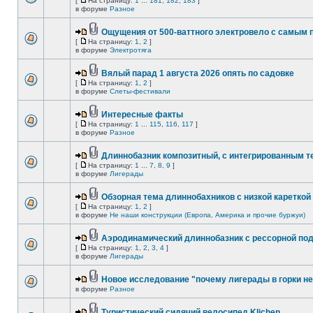
[
На страницу:
1
...
181
,
182
,
183
]
в форуме
Разное
Ощущения от 500-ваттного электровело с самым
[
На страницу:
1
,
2
]
в форуме
Электротяга
Вялый парад 1 августа 2026 опять по садовке
[
На страницу:
1
,
2
]
в форуме
Слеты-фестивали
Интересные факты
[
На страницу:
1
...
115
,
116
,
117
]
в форуме
Разное
Длиннобазник композитный, с интегрированным 
[
На страницу:
1
...
7
,
8
,
9
]
в форуме
Лигерады
Обзорная тема длиннобахников с низкой кареткой
[
На страницу:
1
,
2
]
в форуме
Не наши конструкции (Европа, Америка и прочие буржуи)
Аэродинамический длиннобазник с рессорной по
[
На страницу:
1
,
2
,
3
,
4
]
в форуме
Лигерады
Новое исследование "почему лигерады в горки не
в форуме
Разное
Туристический сидячий велосипед Klichen