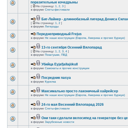
поразительные кочедрыны
[
На страницу:
1
,
2
,
3
]
в форуме
Слеты-фестивали
Биг-Лайнер - длиннобазный лигерад Дениса Силан
[
На страницу:
1
,
2
]
в форуме
Лигерады
Переднеприводный Frejus
в форуме
Не наши конструкции (Европа, Америка и прочие буржуи)
13-го сентября Осенний Вялопарад
[
На страницу:
1
,
2
,
3
,
4
]
в форуме
Покатушки, ПВД
Убийца Eyjafjallajökull
в форуме
Самокаты и прочие конструкции
Посредник nasya
в форуме
Курилка
Максимально просто лаконичный хайрейсер
в форуме
Не наши конструкции (Европа, Америка и прочие буржуи)
24-го мая Весенний Вялопарад 2026
в форуме
Слеты-фестивали
Они таки сделали велосипед на генераторе без це
в форуме
Зарубежные новости