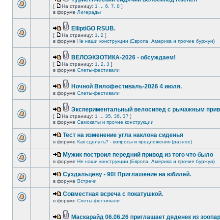
[
На страницу:
1
...
6
,
7
,
8
]
в форуме
Лигерады
ElliptiGO RSUB.
[
На страницу:
1
,
2
]
в форуме
Не наши конструкции (Европа, Америка и прочие буржуи)
ВЕЛОЭКЗОТИКА-2026 - обсуждаем!
[
На страницу:
1
,
2
,
3
]
в форуме
Слеты-фестивали
Ночной Вялофестиваль-2026 4 июля.
в форуме
Слеты-фестивали
Экспериментальный велосипед с рычажным прив
[
На страницу:
1
...
35
,
36
,
37
]
в форуме
Самокаты и прочие конструкции
Тест на изменение угла наклона сиденья
в форуме
Как сделать? - вопросы и предложения (разное)
Мужик построил передний привод из того что было
в форуме
Не наши конструкции (Европа, Америка и прочие буржуи)
Суздальцеву - 90! Приглашение на юбилей.
в форуме
Встречи
Совместная всреча с покатушкой.
в форуме
Слеты-фестивали
Маскарайд 06.06.26 приглашает дяденек из зоопар