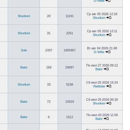
O-Witte
Ср авг 05 2026 12:18
Shuriken
20
11191
Shuriken
Ср авг 05 2026 12:11
Shuriken
31
2251
Shuriken
Вт авг 04 2026 21:48
Solo
2337
1955957
O-Witte
Пн июл 27 2026 09:12
Balor
169
29097
Balor
Сб июл 25 2026 15:24
Shuriken
33
5238
Vladislav
Сб июл 25 2026 00:18
Balor
72
10533
Shuriken
Пн июл 20 2026 11:56
Balor
6
1512
Balor