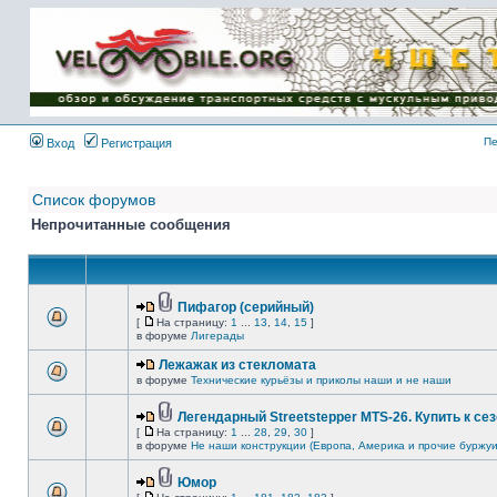
Имя пользователя:
Пароль:
{ LOG_ME_IN_SHORT
}
Пе
Вход
Регистрация
Список форумов
Непрочитанные сообщения
Пифагор (серийный)
[
На страницу:
1
...
13
,
14
,
15
]
в форуме
Лигерады
Лежажак из стекломата
в форуме
Технические курьёзы и приколы наши и не наши
Легендарный Streetstepper MTS-26. Купить к сез
[
На страницу:
1
...
28
,
29
,
30
]
в форуме
Не наши конструкции (Европа, Америка и прочие буржуи
Юмор