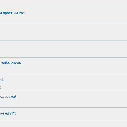
ым простым PAS
м тейлбоксом
ой
)
подвеской
не едут":