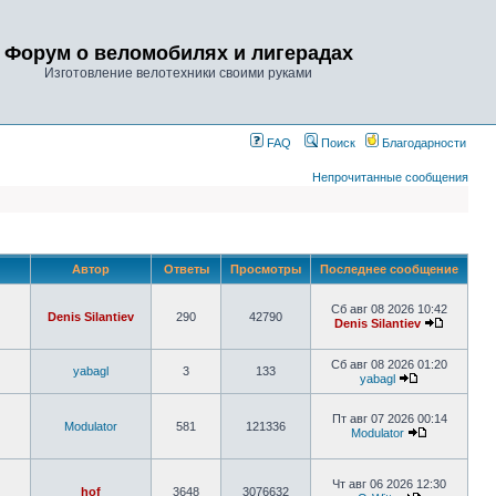
Форум о веломобилях и лигерадах
Изготовление велотехники своими руками
FAQ
Поиск
Благодарности
Непрочитанные сообщения
Автор
Ответы
Просмотры
Последнее сообщение
Сб авг 08 2026 10:42
Denis Silantiev
290
42790
Denis Silantiev
Сб авг 08 2026 01:20
yabagl
3
133
yabagl
Пт авг 07 2026 00:14
Modulator
581
121336
Modulator
Чт авг 06 2026 12:30
hof
3648
3076632