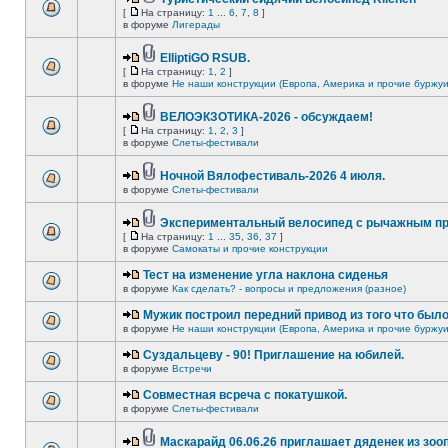
[
На страницу:
1
...
6
,
7
,
8
]
в форуме
Лигерады
ElliptiGO RSUB.
[
На страницу:
1
,
2
]
в форуме
Не наши конструкции (Европа, Америка и прочие буржуи
ВЕЛОЭКЗОТИКА-2026 - обсуждаем!
[
На страницу:
1
,
2
,
3
]
в форуме
Слеты-фестивали
Ночной Вялофестиваль-2026 4 июля.
в форуме
Слеты-фестивали
Экспериментальный велосипед с рычажным пр
[
На страницу:
1
...
35
,
36
,
37
]
в форуме
Самокаты и прочие конструкции
Тест на изменение угла наклона сиденья
в форуме
Как сделать? - вопросы и предложения (разное)
Мужик построил передний привод из того что был
в форуме
Не наши конструкции (Европа, Америка и прочие буржуи
Суздальцеву - 90! Приглашение на юбилей.
в форуме
Встречи
Совместная всреча с покатушкой.
в форуме
Слеты-фестивали
Маскарайд 06.06.26 приглашает дяденек из зо