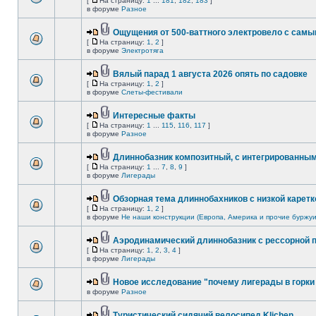
[
На страницу:
1
...
181
,
182
,
183
]
в форуме
Разное
Ощущения от 500-ваттного электровело с сам
[
На страницу:
1
,
2
]
в форуме
Электротяга
Вялый парад 1 августа 2026 опять по садовке
[
На страницу:
1
,
2
]
в форуме
Слеты-фестивали
Интересные факты
[
На страницу:
1
...
115
,
116
,
117
]
в форуме
Разное
Длиннобазник композитный, с интегрированны
[
На страницу:
1
...
7
,
8
,
9
]
в форуме
Лигерады
Обзорная тема длиннобахников с низкой каретк
[
На страницу:
1
,
2
]
в форуме
Не наши конструкции (Европа, Америка и прочие буржуи
Аэродинамический длиннобазник с рессорной 
[
На страницу:
1
,
2
,
3
,
4
]
в форуме
Лигерады
Новое исследование "почему лигерады в горки 
в форуме
Разное
Туристический сидячий велосипед Klichen