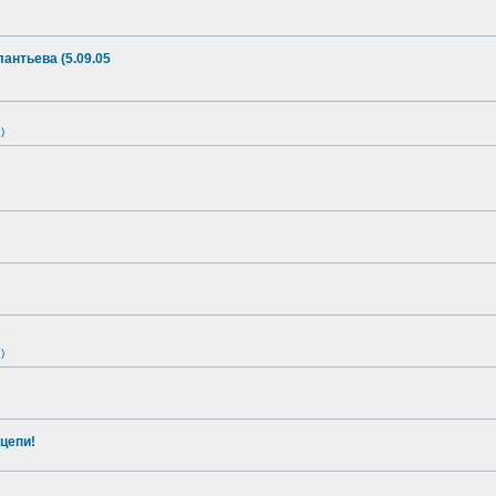
антьева (5.09.05
)
)
цепи!