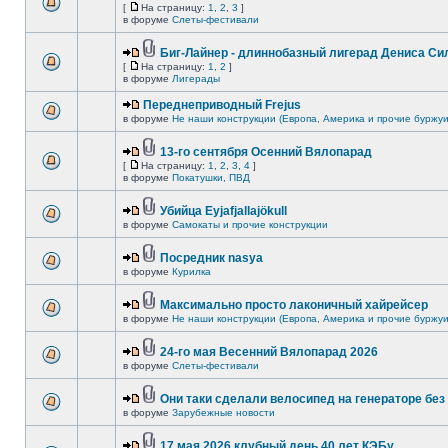
[
На страницу:
1
,
2
,
3
]
в форуме
Слеты-фестивали
Биг-Лайнер - длиннобазный лигерад Дениса Сил
[
На страницу:
1
,
2
]
в форуме
Лигерады
Переднеприводный Frejus
в форуме
Не наши конструкции (Европа, Америка и прочие буржуи
13-го сентября Осенний Вялопарад
[
На страницу:
1
,
2
,
3
,
4
]
в форуме
Покатушки, ПВД
Убийца Eyjafjallajökull
в форуме
Самокаты и прочие конструкции
Посредник nasya
в форуме
Курилка
Максимально просто лаконичный хайрейсер
в форуме
Не наши конструкции (Европа, Америка и прочие буржуи
24-го мая Весенний Вялопарад 2026
в форуме
Слеты-фестивали
Они таки сделали велосипед на генераторе без 
в форуме
Зарубежные новости
17 мая 2026 клубный день 40 лет КЭБу