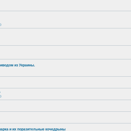
)
иводом из Украины.
о
)
опарка и их поразительные кочедрыны