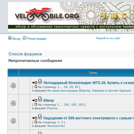
Имя пользователя:
Пароль:
{ LOG_ME_IN_SHORT
}
Перейти на сайт
Вход
Регистрация
Список форумов
Непрочитанные сообщения
Темы
Легендарный Streetstepper MTS-26. Купить к сезону
[
На страницу:
1
...
28
,
29
,
30
]
в форуме
Не наши конструкции (Европа, Америка и прочие буржуи)
Юмор
[
На страницу:
1
...
181
,
182
,
183
]
в форуме
Разное
Ощущения от 500-ваттного электровело с самым
[
На страницу:
1
,
2
]
в форуме
Электротяга