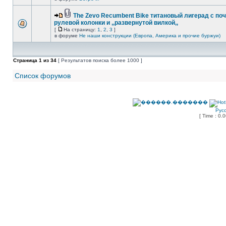
The Zevo Recumbent Bike титановый лигерад с по
рулевой колонки и ,,развернутой вилкой,,
[
На страницу:
1
,
2
,
3
]
в форуме
Не наши конструкции (Европа, Америка и прочие буржуи)
Страница
1
из
34
[ Результатов поиска более 1000 ]
Список форумов
Рус
[ Time : 0.