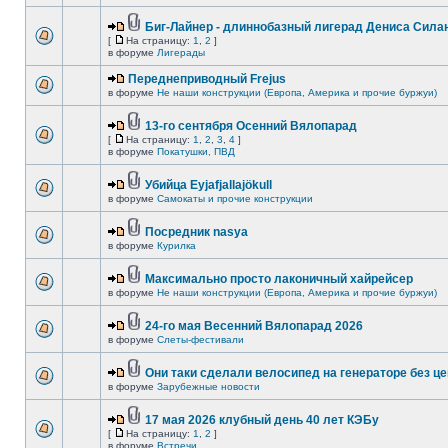
Биг-Лайнер - длиннобазный лигерад Дениса Силан
[
На страницу:
1
,
2
]
в форуме
Лигерады
Переднеприводный Frejus
в форуме
Не наши конструкции (Европа, Америка и прочие буржуи)
13-го сентября Осенний Вялопарад
[
На страницу:
1
,
2
,
3
,
4
]
в форуме
Покатушки, ПВД
Убийца Eyjafjallajökull
в форуме
Самокаты и прочие конструкции
Посредник nasya
в форуме
Курилка
Максимально просто лаконичный хайрейсер
в форуме
Не наши конструкции (Европа, Америка и прочие буржуи)
24-го мая Весенний Вялопарад 2026
в форуме
Слеты-фестивали
Они таки сделали велосипед на генераторе без це
в форуме
Зарубежные новости
17 мая 2026 клубный день 40 лет КЭБу
[
На страницу:
1
,
2
]
в форуме
Встречи