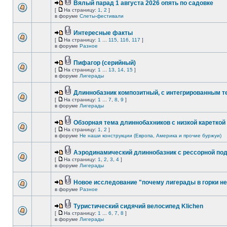
Вялый парад 1 августа 2026 опять по садовке
[
На страницу:
1
,
2
]
в форуме
Слеты-фестивали
Интересные факты
[
На страницу:
1
...
115
,
116
,
117
]
в форуме
Разное
Пифагор (серийный)
[
На страницу:
1
...
13
,
14
,
15
]
в форуме
Лигерады
Длиннобазник композитный, с интегрированным 
[
На страницу:
1
...
7
,
8
,
9
]
в форуме
Лигерады
Обзорная тема длиннобахников с низкой кареткой
[
На страницу:
1
,
2
]
в форуме
Не наши конструкции (Европа, Америка и прочие буржуи)
Аэродинамический длиннобазник с рессорной по
[
На страницу:
1
,
2
,
3
,
4
]
в форуме
Лигерады
Новое исследование "почему лигерады в горки не
в форуме
Разное
Туристический сидячий велосипед Klichen
[
На страницу:
1
...
6
,
7
,
8
]
в форуме
Лигерады