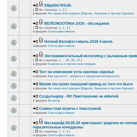
ElliptiGO RSUB.
[
На страницу:
1
,
2
]
в форуме
Не наши конструкции (Европа, Америка и прочие буржуи)
ВЕЛОЭКЗОТИКА-2026 - обсуждаем!
[
На страницу:
1
,
2
,
3
]
в форуме
Слеты-фестивали
Ночной Вялофестиваль-2026 4 июля.
в форуме
Слеты-фестивали
Экспериментальный велосипед с рычажным прив
[
На страницу:
1
...
35
,
36
,
37
]
в форуме
Самокаты и прочие конструкции
Тест на изменение угла наклона сиденья
в форуме
Как сделать? - вопросы и предложения (разное)
Мужик построил передний привод из того что было
в форуме
Не наши конструкции (Европа, Америка и прочие буржуи)
Суздальцеву - 90! Приглашение на юбилей.
в форуме
Встречи
Совместная всреча с покатушкой.
в форуме
Слеты-фестивали
Маскарайд 06.06.26 приглашает дяденек из зоопар
поразительные кочедрыны
[
На страницу:
1
,
2
,
3
]
в форуме
Слеты-фестивали