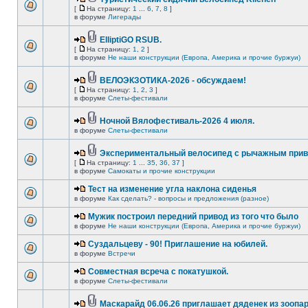
[
На страницу:
1
...
6
,
7
,
8
]
в форуме
Лигерады
ElliptiGO RSUB.
[
На страницу:
1
,
2
]
в форуме
Не наши конструкции (Европа, Америка и прочие буржуи)
ВЕЛОЭКЗОТИКА-2026 - обсуждаем!
[
На страницу:
1
,
2
,
3
]
в форуме
Слеты-фестивали
Ночной Вялофестиваль-2026 4 июля.
в форуме
Слеты-фестивали
Экспериментальный велосипед с рычажным прив
[
На страницу:
1
...
35
,
36
,
37
]
в форуме
Самокаты и прочие конструкции
Тест на изменение угла наклона сиденья
в форуме
Как сделать? - вопросы и предложения (разное)
Мужик построил передний привод из того что было
в форуме
Не наши конструкции (Европа, Америка и прочие буржуи)
Суздальцеву - 90! Приглашение на юбилей.
в форуме
Встречи
Совместная всреча с покатушкой.
в форуме
Слеты-фестивали
Маскарайд 06.06.26 приглашает дяденек из зоопар