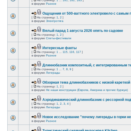
[
На страницу:
1
...
181
,
182
,
183
]
в форуме
Разное
Ощущения от 500-ваттного электровело с самым
[
На страницу:
1
,
2
]
в форуме
Электротяга
Вялый парад 1 августа 2026 опять по садовке
[
На страницу:
1
,
2
]
в форуме
Слеты-фестивали
Интересные факты
[
На страницу:
1
...
115
,
116
,
117
]
в форуме
Разное
Длиннобазник композитный, с интегрированным 
[
На страницу:
1
...
7
,
8
,
9
]
в форуме
Лигерады
Обзорная тема длиннобахников с низкой кареткой
[
На страницу:
1
,
2
]
в форуме
Не наши конструкции (Европа, Америка и прочие буржуи)
Аэродинамический длиннобазник с рессорной по
[
На страницу:
1
,
2
,
3
,
4
]
в форуме
Лигерады
Новое исследование "почему лигерады в горки не
в форуме
Разное
Туристический сидячий велосипед Klichen