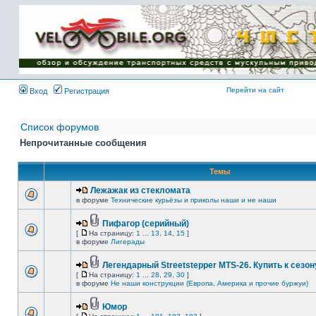
Имя пользователя:
Пароль:
{ LOG_ME_IN_SHORT
}
Перейти на сайт
Вход
Регистрация
Список форумов
Непрочитанные сообщения
Темы
Лежажак из стекломата
в форуме
Технические курьёзы и приколы наши и не наши
Пифагор (серийный)
[
На страницу:
1
...
13
,
14
,
15
]
в форуме
Лигерады
Легендарный Streetstepper MTS-26. Купить к сезону
[
На страницу:
1
...
28
,
29
,
30
]
в форуме
Не наши конструкции (Европа, Америка и прочие буржуи)
Юмор