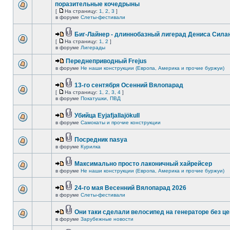
поразительные кочедрыны
[
На страницу:
1
,
2
,
3
]
в форуме
Слеты-фестивали
Биг-Лайнер - длиннобазный лигерад Дениса Силан
[
На страницу:
1
,
2
]
в форуме
Лигерады
Переднеприводный Frejus
в форуме
Не наши конструкции (Европа, Америка и прочие буржуи)
13-го сентября Осенний Вялопарад
[
На страницу:
1
,
2
,
3
,
4
]
в форуме
Покатушки, ПВД
Убийца Eyjafjallajökull
в форуме
Самокаты и прочие конструкции
Посредник nasya
в форуме
Курилка
Максимально просто лаконичный хайрейсер
в форуме
Не наши конструкции (Европа, Америка и прочие буржуи)
24-го мая Весенний Вялопарад 2026
в форуме
Слеты-фестивали
Они таки сделали велосипед на генераторе без це
в форуме
Зарубежные новости