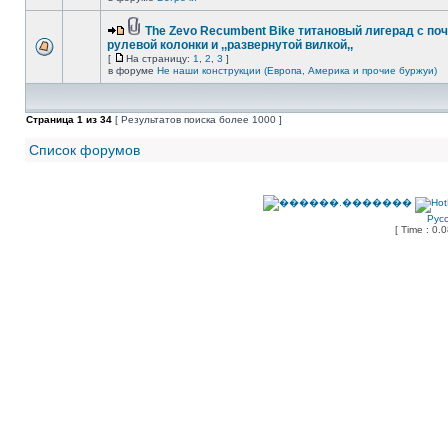
The Zevo Recumbent Bike титановый лигерад с по
рулевой колонки и ,,развернутой вилкой,,
[
На страницу:
1
,
2
,
3
]
в форуме
Не наши конструкции (Европа, Америка и прочие буржуи)
Страница
1
из
34
[ Результатов поиска более 1000 ]
Список форумов
Рус
[ Time : 0.