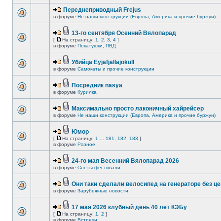
Переднеприводный Frejus
в форуме
Не наши конструкции (Европа, Америка и прочие буржуи)
13-го сентября Осенний Вялопарад
[
На страницу:
1
,
2
,
3
,
4
]
в форуме
Покатушки, ПВД
Убийца Eyjafjallajökull
в форуме
Самокаты и прочие конструкции
Посредник nasya
в форуме
Курилка
Максимально просто лаконичный хайрейсер
в форуме
Не наши конструкции (Европа, Америка и прочие буржуи)
Юмор
[
На страницу:
1
...
181
,
182
,
183
]
в форуме
Разное
24-го мая Весенний Вялопарад 2026
в форуме
Слеты-фестивали
Они таки сделали велосипед на генераторе без це
в форуме
Зарубежные новости
17 мая 2026 клубный день 40 лет КЭБу
[
На страницу:
1
,
2
]
в форуме
Встречи