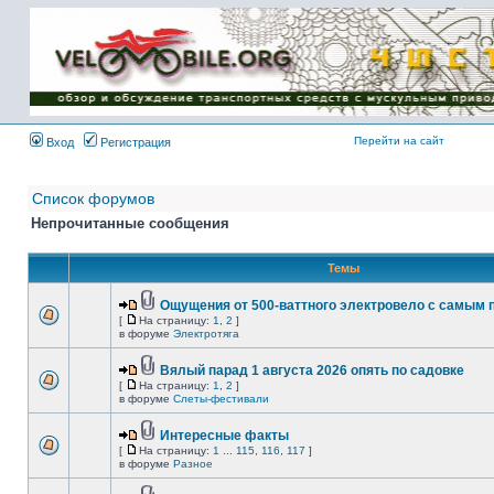
Имя пользователя:
Пароль:
{ LOG_ME_IN_SHORT
}
Перейти на сайт
Вход
Регистрация
Список форумов
Непрочитанные сообщения
Темы
Ощущения от 500-ваттного электровело с самым
[
На страницу:
1
,
2
]
в форуме
Электротяга
Вялый парад 1 августа 2026 опять по садовке
[
На страницу:
1
,
2
]
в форуме
Слеты-фестивали
Интересные факты
[
На страницу:
1
...
115
,
116
,
117
]
в форуме
Разное