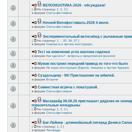
ВЕЛОЭКЗОТИКА-2026 - обсуждаем!
[
На страницу:
1
,
2
,
3
]
в форуме
Слеты-фестивали
Ночной Вялофестиваль-2026 4 июля.
в форуме
Слеты-фестивали
Экспериментальный велосипед с рычажным прив
[
На страницу:
1
...
35
,
36
,
37
]
в форуме
Самокаты и прочие конструкции
Тест на изменение угла наклона сиденья
в форуме
Как сделать? - вопросы и предложения (разное)
Мужик построил передний привод из того что было
в форуме
Не наши конструкции (Европа, Америка и прочие буржуи)
Суздальцеву - 90! Приглашение на юбилей.
в форуме
Встречи
Совместная всреча с покатушкой.
в форуме
Слеты-фестивали
Маскарайд 06.06.26 приглашает дяденек из зоопар
поразительные кочедрыны
[
На страницу:
1
,
2
,
3
]
в форуме
Слеты-фестивали
Биг-Лайнер - длиннобазный лигерад Дениса Силан
[
На страницу:
1
,
2
]
в форуме
Лигерады