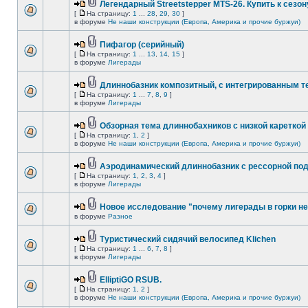
Легендарный Streetstepper MTS-26. Купить к сезону
[
На страницу:
1
...
28
,
29
,
30
]
в форуме
Не наши конструкции (Европа, Америка и прочие буржуи)
Пифагор (серийный)
[
На страницу:
1
...
13
,
14
,
15
]
в форуме
Лигерады
Длиннобазник композитный, с интегрированным 
[
На страницу:
1
...
7
,
8
,
9
]
в форуме
Лигерады
Обзорная тема длиннобахников с низкой кареткой
[
На страницу:
1
,
2
]
в форуме
Не наши конструкции (Европа, Америка и прочие буржуи)
Аэродинамический длиннобазник с рессорной по
[
На страницу:
1
,
2
,
3
,
4
]
в форуме
Лигерады
Новое исследование "почему лигерады в горки не
в форуме
Разное
Туристический сидячий велосипед Klichen
[
На страницу:
1
...
6
,
7
,
8
]
в форуме
Лигерады
ElliptiGO RSUB.
[
На страницу:
1
,
2
]
в форуме
Не наши конструкции (Европа, Америка и прочие буржуи)