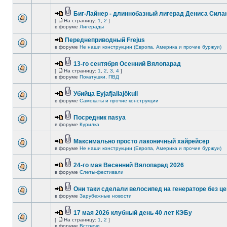
Биг-Лайнер - длиннобазный лигерад Дениса Силан
[
На страницу:
1
,
2
]
в форуме
Лигерады
Переднеприводный Frejus
в форуме
Не наши конструкции (Европа, Америка и прочие буржуи)
13-го сентября Осенний Вялопарад
[
На страницу:
1
,
2
,
3
,
4
]
в форуме
Покатушки, ПВД
Убийца Eyjafjallajökull
в форуме
Самокаты и прочие конструкции
Посредник nasya
в форуме
Курилка
Максимально просто лаконичный хайрейсер
в форуме
Не наши конструкции (Европа, Америка и прочие буржуи)
24-го мая Весенний Вялопарад 2026
в форуме
Слеты-фестивали
Они таки сделали велосипед на генераторе без це
в форуме
Зарубежные новости
17 мая 2026 клубный день 40 лет КЭБу
[
На страницу:
1
,
2
]
в форуме
Встречи