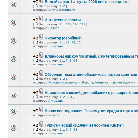
Вялый парад 1 августа 2026 опять по садовке
[
На страницу:
1
,
2
]
в форуме
Слеты-фестивали
Интересные факты
[
На страницу:
1
...
115
,
116
,
117
]
в форуме
Разное
Пифагор (серийный)
[
На страницу:
1
...
13
,
14
,
15
]
в форуме
Лигерады
Длиннобазник композитный, с интегрированным 
[
На страницу:
1
...
7
,
8
,
9
]
в форуме
Лигерады
Обзорная тема длиннобахников с низкой кареткой
[
На страницу:
1
,
2
]
в форуме
Не наши конструкции (Европа, Америка и прочие буржуи)
Аэродинамический длиннобазник с рессорной по
[
На страницу:
1
,
2
,
3
,
4
]
в форуме
Лигерады
Новое исследование "почему лигерады в горки не
в форуме
Разное
Туристический сидячий велосипед Klichen
[
На страницу:
1
...
6
,
7
,
8
]
в форуме
Лигерады