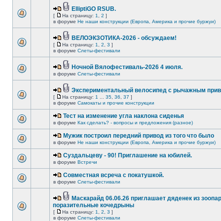
ElliptiGO RSUB.
[
На страницу:
1
,
2
]
в форуме
Не наши конструкции (Европа, Америка и прочие буржуи)
ВЕЛОЭКЗОТИКА-2026 - обсуждаем!
[
На страницу:
1
,
2
,
3
]
в форуме
Слеты-фестивали
Ночной Вялофестиваль-2026 4 июля.
в форуме
Слеты-фестивали
Экспериментальный велосипед с рычажным прив
[
На страницу:
1
...
35
,
36
,
37
]
в форуме
Самокаты и прочие конструкции
Тест на изменение угла наклона сиденья
в форуме
Как сделать? - вопросы и предложения (разное)
Мужик построил передний привод из того что было
в форуме
Не наши конструкции (Европа, Америка и прочие буржуи)
Суздальцеву - 90! Приглашение на юбилей.
в форуме
Встречи
Совместная всреча с покатушкой.
в форуме
Слеты-фестивали
Маскарайд 06.06.26 приглашает дяденек из зоопар
поразительные кочедрыны
[
На страницу:
1
,
2
,
3
]
в форуме
Слеты-фестивали