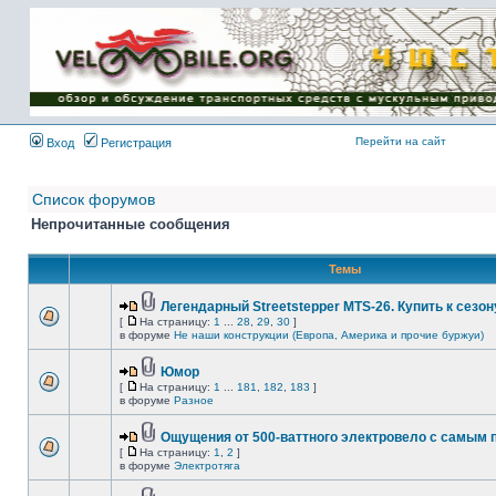
Имя пользователя:
Пароль:
{ LOG_ME_IN_SHORT
}
Перейти на сайт
Вход
Регистрация
Список форумов
Непрочитанные сообщения
Темы
Легендарный Streetstepper MTS-26. Купить к сезону
[
На страницу:
1
...
28
,
29
,
30
]
в форуме
Не наши конструкции (Европа, Америка и прочие буржуи)
Юмор
[
На страницу:
1
...
181
,
182
,
183
]
в форуме
Разное
Ощущения от 500-ваттного электровело с самым
[
На страницу:
1
,
2
]
в форуме
Электротяга