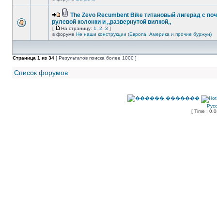
The Zevo Recumbent Bike титановый лигерад с по
рулевой колонки и ,,развернутой вилкой,,
[
На страницу:
1
,
2
,
3
]
в форуме
Не наши конструкции (Европа, Америка и прочие буржуи)
Страница
1
из
34
[ Результатов поиска более 1000 ]
Список форумов
Рус
[ Time : 0.