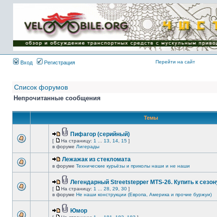
Имя пользователя:
Пароль:
{ LOG_ME_IN_SHORT
}
Перейти на сайт
Вход
Регистрация
Список форумов
Непрочитанные сообщения
Темы
Пифагор (серийный)
[
На страницу:
1
...
13
,
14
,
15
]
в форуме
Лигерады
Лежажак из стекломата
в форуме
Технические курьёзы и приколы наши и не наши
Легендарный Streetstepper MTS-26. Купить к сезону
[
На страницу:
1
...
28
,
29
,
30
]
в форуме
Не наши конструкции (Европа, Америка и прочие буржуи)
Юмор