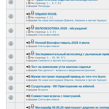
[
На страницу:
1
...
6
,
7
,
8
]
в форуме
Лигерады
ElliptiGO RSUB.
[
На страницу:
1
,
2
]
в форуме
Не наши конструкции (Европа, Америка и прочие буржуи)
ВЕЛОЭКЗОТИКА-2026 - обсуждаем!
[
На страницу:
1
,
2
,
3
]
в форуме
Слеты-фестивали
Ночной Вялофестиваль-2026 4 июля.
в форуме
Слеты-фестивали
Экспериментальный велосипед с рычажным прив
[
На страницу:
1
...
35
,
36
,
37
]
в форуме
Самокаты и прочие конструкции
Тест на изменение угла наклона сиденья
в форуме
Как сделать? - вопросы и предложения (разное)
Мужик построил передний привод из того что было
в форуме
Не наши конструкции (Европа, Америка и прочие буржуи)
Суздальцеву - 90! Приглашение на юбилей.
в форуме
Встречи
Совместная всреча с покатушкой.
в форуме
Слеты-фестивали
Маскарайд 06.06.26 приглашает дяденек из зоопар