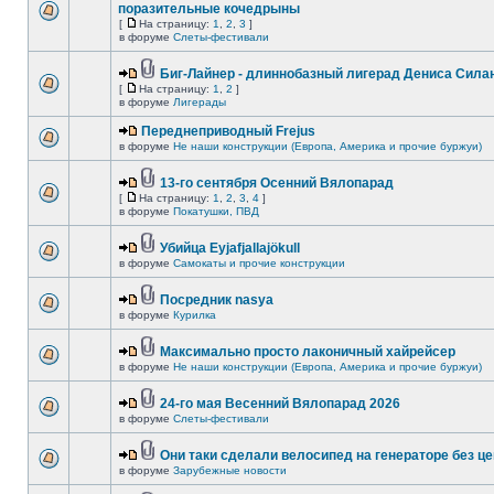
поразительные кочедрыны
[
На страницу:
1
,
2
,
3
]
в форуме
Слеты-фестивали
Биг-Лайнер - длиннобазный лигерад Дениса Силан
[
На страницу:
1
,
2
]
в форуме
Лигерады
Переднеприводный Frejus
в форуме
Не наши конструкции (Европа, Америка и прочие буржуи)
13-го сентября Осенний Вялопарад
[
На страницу:
1
,
2
,
3
,
4
]
в форуме
Покатушки, ПВД
Убийца Eyjafjallajökull
в форуме
Самокаты и прочие конструкции
Посредник nasya
в форуме
Курилка
Максимально просто лаконичный хайрейсер
в форуме
Не наши конструкции (Европа, Америка и прочие буржуи)
24-го мая Весенний Вялопарад 2026
в форуме
Слеты-фестивали
Они таки сделали велосипед на генераторе без це
в форуме
Зарубежные новости