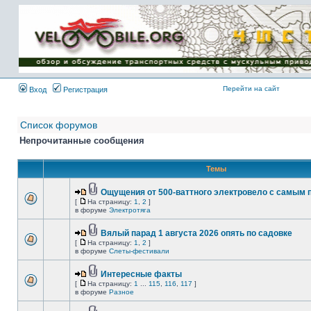
Имя пользователя:
Пароль:
{ LOG_ME_IN_SHORT
}
Перейти на сайт
Вход
Регистрация
Список форумов
Непрочитанные сообщения
Темы
Ощущения от 500-ваттного электровело с самым
[
На страницу:
1
,
2
]
в форуме
Электротяга
Вялый парад 1 августа 2026 опять по садовке
[
На страницу:
1
,
2
]
в форуме
Слеты-фестивали
Интересные факты
[
На страницу:
1
...
115
,
116
,
117
]
в форуме
Разное