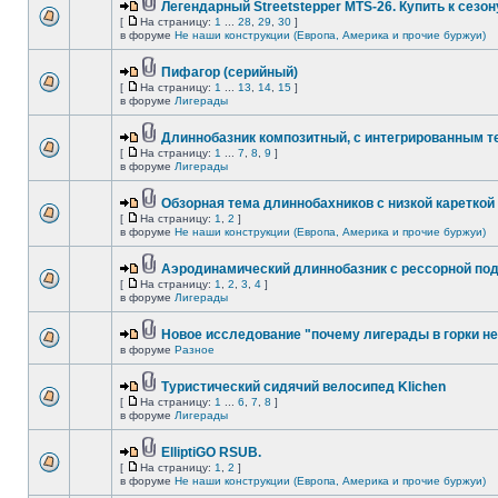
Легендарный Streetstepper MTS-26. Купить к сезону
[
На страницу:
1
...
28
,
29
,
30
]
в форуме
Не наши конструкции (Европа, Америка и прочие буржуи)
Пифагор (серийный)
[
На страницу:
1
...
13
,
14
,
15
]
в форуме
Лигерады
Длиннобазник композитный, с интегрированным 
[
На страницу:
1
...
7
,
8
,
9
]
в форуме
Лигерады
Обзорная тема длиннобахников с низкой кареткой
[
На страницу:
1
,
2
]
в форуме
Не наши конструкции (Европа, Америка и прочие буржуи)
Аэродинамический длиннобазник с рессорной по
[
На страницу:
1
,
2
,
3
,
4
]
в форуме
Лигерады
Новое исследование "почему лигерады в горки не
в форуме
Разное
Туристический сидячий велосипед Klichen
[
На страницу:
1
...
6
,
7
,
8
]
в форуме
Лигерады
ElliptiGO RSUB.
[
На страницу:
1
,
2
]
в форуме
Не наши конструкции (Европа, Америка и прочие буржуи)