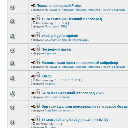
Переднеприводный Frejus
в форуме
Не наши конструкции (Европа, Америка и прочие буржуи)
13-го сентября Осенний Вялопарад
[
На страницу:
1
,
2
,
3
,
4
]
в форуме
Покатушки, ПВД
Убийца Eyjafjallajökull
в форуме
Самокаты и прочие конструкции
Посредник nasya
в форуме
Курилка
Максимально просто лаконичный хайрейсер
в форуме
Не наши конструкции (Европа, Америка и прочие буржуи)
Юмор
[
На страницу:
1
...
181
,
182
,
183
]
в форуме
Разное
24-го мая Весенний Вялопарад 2026
в форуме
Слеты-фестивали
Они таки сделали велосипед на генераторе без це
в форуме
Зарубежные новости
17 мая 2026 клубный день 40 лет КЭБу
[
На страницу:
1
,
2
]
в форуме
Встречи