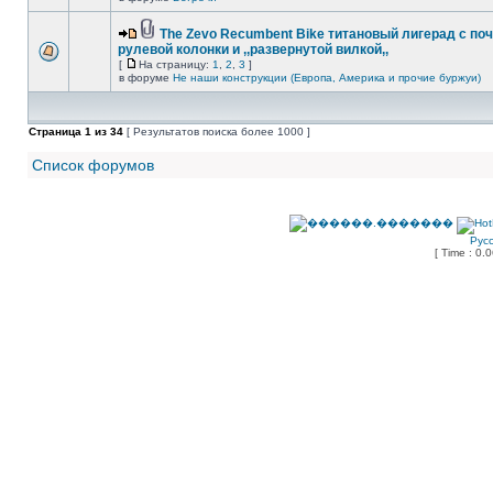
The Zevo Recumbent Bike титановый лигерад с по
рулевой колонки и ,,развернутой вилкой,,
[
На страницу:
1
,
2
,
3
]
в форуме
Не наши конструкции (Европа, Америка и прочие буржуи)
Страница
1
из
34
[ Результатов поиска более 1000 ]
Список форумов
Рус
[ Time : 0.