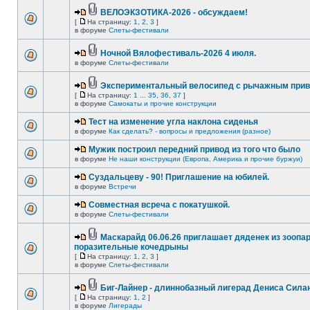
ВЕЛОЭКЗОТИКА-2026 - обсуждаем!
[
На страницу:
1
,
2
,
3
]
в форуме
Слеты-фестивали
Ночной Вялофестиваль-2026 4 июля.
в форуме
Слеты-фестивали
Экспериментальный велосипед с рычажным прив
[
На страницу:
1
...
35
,
36
,
37
]
в форуме
Самокаты и прочие конструкции
Тест на изменение угла наклона сиденья
в форуме
Как сделать? - вопросы и предложения (разное)
Мужик построил передний привод из того что было
в форуме
Не наши конструкции (Европа, Америка и прочие буржуи)
Суздальцеву - 90! Приглашение на юбилей.
в форуме
Встречи
Совместная всреча с покатушкой.
в форуме
Слеты-фестивали
Маскарайд 06.06.26 приглашает дяденек из зоопар
поразительные кочедрыны
[
На страницу:
1
,
2
,
3
]
в форуме
Слеты-фестивали
Биг-Лайнер - длиннобазный лигерад Дениса Силан
[
На страницу:
1
,
2
]
в форуме
Лигерады