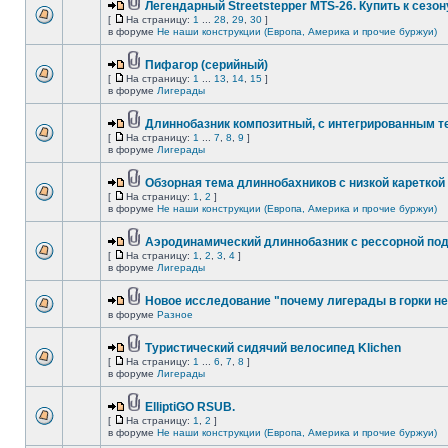
Легендарный Streetstepper MTS-26. Купить к сезону
[
На страницу:
1
...
28
,
29
,
30
]
в форуме
Не наши конструкции (Европа, Америка и прочие буржуи)
Пифагор (серийный)
[
На страницу:
1
...
13
,
14
,
15
]
в форуме
Лигерады
Длиннобазник композитный, с интегрированным 
[
На страницу:
1
...
7
,
8
,
9
]
в форуме
Лигерады
Обзорная тема длиннобахников с низкой кареткой
[
На страницу:
1
,
2
]
в форуме
Не наши конструкции (Европа, Америка и прочие буржуи)
Аэродинамический длиннобазник с рессорной по
[
На страницу:
1
,
2
,
3
,
4
]
в форуме
Лигерады
Новое исследование "почему лигерады в горки не
в форуме
Разное
Туристический сидячий велосипед Klichen
[
На страницу:
1
...
6
,
7
,
8
]
в форуме
Лигерады
ElliptiGO RSUB.
[
На страницу:
1
,
2
]
в форуме
Не наши конструкции (Европа, Америка и прочие буржуи)