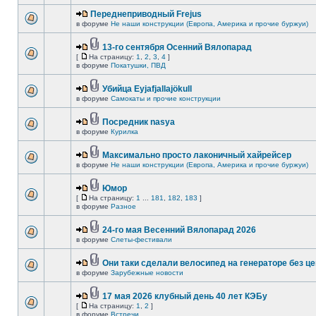
Переднеприводный Frejus
в форуме
Не наши конструкции (Европа, Америка и прочие буржуи)
13-го сентября Осенний Вялопарад
[
На страницу:
1
,
2
,
3
,
4
]
в форуме
Покатушки, ПВД
Убийца Eyjafjallajökull
в форуме
Самокаты и прочие конструкции
Посредник nasya
в форуме
Курилка
Максимально просто лаконичный хайрейсер
в форуме
Не наши конструкции (Европа, Америка и прочие буржуи)
Юмор
[
На страницу:
1
...
181
,
182
,
183
]
в форуме
Разное
24-го мая Весенний Вялопарад 2026
в форуме
Слеты-фестивали
Они таки сделали велосипед на генераторе без це
в форуме
Зарубежные новости
17 мая 2026 клубный день 40 лет КЭБу
[
На страницу:
1
,
2
]
в форуме
Встречи