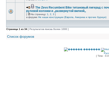
The Zevo Recumbent Bike титановый лигерад с по
рулевой колонки и ,,развернутой вилкой,,
[
На страницу:
1
,
2
,
3
]
в форуме
Не наши конструкции (Европа, Америка и прочие буржуи)
Страница
1
из
34
[ Результатов поиска более 1000 ]
Список форумов
Рус
[ Time : 0.