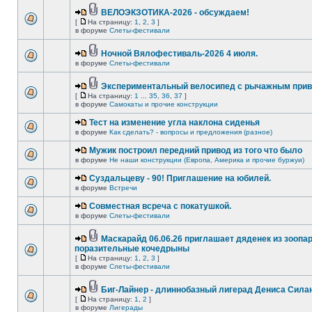
ВЕЛОЭКЗОТИКА-2026 - обсуждаем!
[
На страницу:
1
,
2
,
3
]
в форуме
Слеты-фестивали
Ночной Вялофестиваль-2026 4 июля.
в форуме
Слеты-фестивали
Экспериментальный велосипед с рычажным прив
[
На страницу:
1
...
35
,
36
,
37
]
в форуме
Самокаты и прочие конструкции
Тест на изменение угла наклона сиденья
в форуме
Как сделать? - вопросы и предложения (разное)
Мужик построил передний привод из того что было
в форуме
Не наши конструкции (Европа, Америка и прочие буржуи)
Суздальцеву - 90! Приглашение на юбилей.
в форуме
Встречи
Совместная всреча с покатушкой.
в форуме
Слеты-фестивали
Маскарайд 06.06.26 приглашает дяденек из зоопар
поразительные кочедрыны
[
На страницу:
1
,
2
,
3
]
в форуме
Слеты-фестивали
Биг-Лайнер - длиннобазный лигерад Дениса Силан
[
На страницу:
1
,
2
]
в форуме
Лигерады