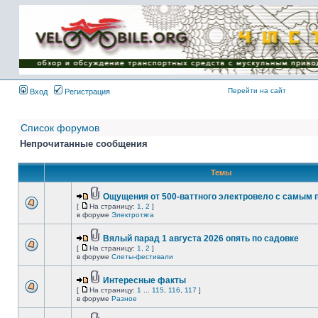
Имя пользователя:
Пароль:
{ LOG_ME_IN_SHORT
}
Перейти на сайт
Вход
Регистрация
Список форумов
Непрочитанные сообщения
Темы
Ощущения от 500-ваттного электровело с самым
[
На страницу:
1
,
2
]
в форуме
Электротяга
Вялый парад 1 августа 2026 опять по садовке
[
На страницу:
1
,
2
]
в форуме
Слеты-фестивали
Интересные факты
[
На страницу:
1
...
115
,
116
,
117
]
в форуме
Разное