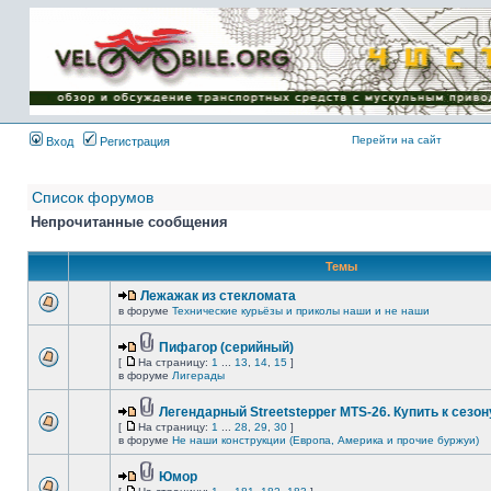
Имя пользователя:
Пароль:
{ LOG_ME_IN_SHORT
}
Перейти на сайт
Вход
Регистрация
Список форумов
Непрочитанные сообщения
Темы
Лежажак из стекломата
в форуме
Технические курьёзы и приколы наши и не наши
Пифагор (серийный)
[
На страницу:
1
...
13
,
14
,
15
]
в форуме
Лигерады
Легендарный Streetstepper MTS-26. Купить к сезону
[
На страницу:
1
...
28
,
29
,
30
]
в форуме
Не наши конструкции (Европа, Америка и прочие буржуи)
Юмор