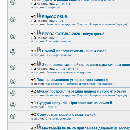
[
На страницу:
1
...
6
,
7
,
8
]
в форуме
Лигерады
ElliptiGO RSUB.
[
На страницу:
1
,
2
]
в форуме
Не наши конструкции (Европа, Америка и прочие буржуи)
ВЕЛОЭКЗОТИКА-2026 - обсуждаем!
[
На страницу:
1
,
2
,
3
]
в форуме
Слеты-фестивали
Ночной Вялофестиваль-2026 4 июля.
в форуме
Слеты-фестивали
Экспериментальный велосипед с рычажным прив
[
На страницу:
1
...
35
,
36
,
37
]
в форуме
Самокаты и прочие конструкции
Тест на изменение угла наклона сиденья
в форуме
Как сделать? - вопросы и предложения (разное)
Мужик построил передний привод из того что было
в форуме
Не наши конструкции (Европа, Америка и прочие буржуи)
Суздальцеву - 90! Приглашение на юбилей.
в форуме
Встречи
Совместная всреча с покатушкой.
в форуме
Слеты-фестивали
Маскарайд 06.06.26 приглашает дяденек из зоопар