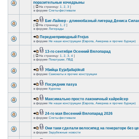
поразительные кочедрыны
[
На страницу:
1
,
2
,
3
]
в форуме
Слеты-фестивали
Биг-Лайнер - длиннобазный лигерад Дениса Силан
[
На страницу:
1
,
2
]
в форуме
Лигерады
Переднеприводный Frejus
в форуме
Не наши конструкции (Европа, Америка и прочие буржуи)
13-го сентября Осенний Вялопарад
[
На страницу:
1
,
2
,
3
,
4
]
в форуме
Покатушки, ПВД
Убийца Eyjafjallajökull
в форуме
Самокаты и прочие конструкции
Посредник nasya
в форуме
Курилка
Максимально просто лаконичный хайрейсер
в форуме
Не наши конструкции (Европа, Америка и прочие буржуи)
24-го мая Весенний Вялопарад 2026
в форуме
Слеты-фестивали
Они таки сделали велосипед на генераторе без це
в форуме
Зарубежные новости