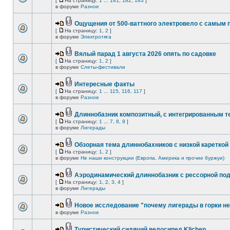
[
На страницу:
1
...
181
,
182
,
183
]
в форуме
Разное
Ощущения от 500-ваттного электровело с самым
[
На страницу:
1
,
2
]
в форуме
Электротяга
Вялый парад 1 августа 2026 опять по садовке
[
На страницу:
1
,
2
]
в форуме
Слеты-фестивали
Интересные факты
[
На страницу:
1
...
115
,
116
,
117
]
в форуме
Разное
Длиннобазник композитный, с интегрированным 
[
На страницу:
1
...
7
,
8
,
9
]
в форуме
Лигерады
Обзорная тема длиннобахников с низкой кареткой
[
На страницу:
1
,
2
]
в форуме
Не наши конструкции (Европа, Америка и прочие буржуи)
Аэродинамический длиннобазник с рессорной по
[
На страницу:
1
,
2
,
3
,
4
]
в форуме
Лигерады
Новое исследование "почему лигерады в горки не
в форуме
Разное
Туристический сидячий велосипед Klichen