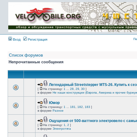
Имя пользователя:
Пароль:
{ LOG_ME_IN_SHORT
}
Пе
Вход
Регистрация
Список форумов
Непрочитанные сообщения
Легендарный Streetstepper MTS-26. Купить к сез
[
На страницу:
1
...
28
,
29
,
30
]
в форуме
Не наши конструкции (Европа, Америка и прочие буржуи
Юмор
[
На страницу:
1
...
181
,
182
,
183
]
в форуме
Разное
Ощущения от 500-ваттного электровело с сам
[
На страницу:
1
,
2
]
в форуме
Электротяга