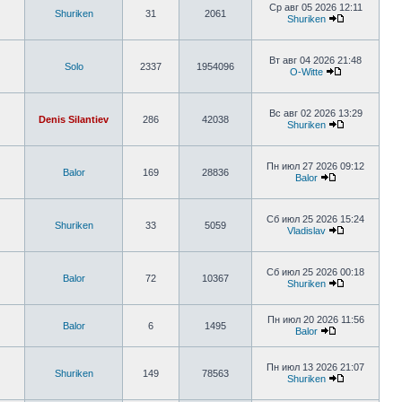
Ср авг 05 2026 12:11
Shuriken
31
2061
Shuriken
Вт авг 04 2026 21:48
Solo
2337
1954096
O-Witte
Вс авг 02 2026 13:29
Denis Silantiev
286
42038
Shuriken
Пн июл 27 2026 09:12
Balor
169
28836
Balor
Сб июл 25 2026 15:24
Shuriken
33
5059
Vladislav
Сб июл 25 2026 00:18
Balor
72
10367
Shuriken
Пн июл 20 2026 11:56
Balor
6
1495
Balor
Пн июл 13 2026 21:07
Shuriken
149
78563
Shuriken