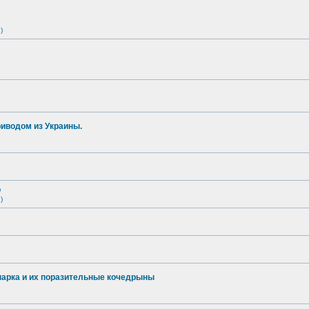
)
иводом из Украины.
о
)
опарка и их поразительные кочедрыны