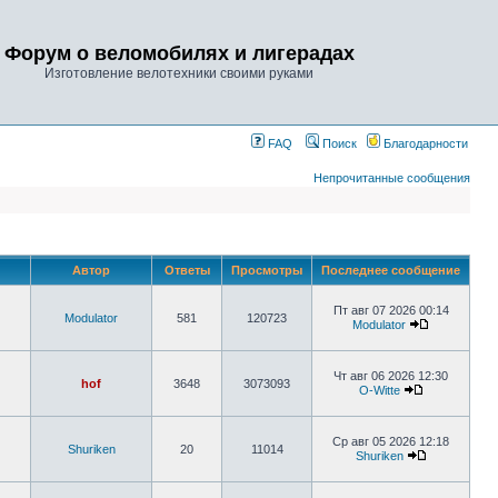
Форум о веломобилях и лигерадах
Изготовление велотехники своими руками
FAQ
Поиск
Благодарности
Непрочитанные сообщения
Автор
Ответы
Просмотры
Последнее сообщение
Пт авг 07 2026 00:14
Modulator
581
120723
Modulator
Чт авг 06 2026 12:30
hof
3648
3073093
O-Witte
Ср авг 05 2026 12:18
Shuriken
20
11014
Shuriken