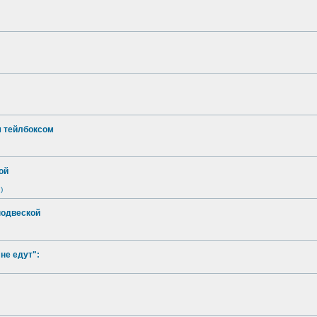
м тейлбоксом
ой
)
подвеской
не едут":