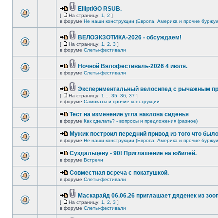
ElliptiGO RSUB.
[
На страницу:
1
,
2
]
в форуме
Не наши конструкции (Европа, Америка и прочие буржуи
ВЕЛОЭКЗОТИКА-2026 - обсуждаем!
[
На страницу:
1
,
2
,
3
]
в форуме
Слеты-фестивали
Ночной Вялофестиваль-2026 4 июля.
в форуме
Слеты-фестивали
Экспериментальный велосипед с рычажным пр
[
На страницу:
1
...
35
,
36
,
37
]
в форуме
Самокаты и прочие конструкции
Тест на изменение угла наклона сиденья
в форуме
Как сделать? - вопросы и предложения (разное)
Мужик построил передний привод из того что был
в форуме
Не наши конструкции (Европа, Америка и прочие буржуи
Суздальцеву - 90! Приглашение на юбилей.
в форуме
Встречи
Совместная всреча с покатушкой.
в форуме
Слеты-фестивали
Маскарайд 06.06.26 приглашает дяденек из зо
[
На страницу:
1
,
2
,
3
]
в форуме
Слеты-фестивали