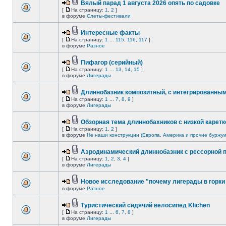
Вялый парад 1 августа 2026 опять по садовке
[
На страницу:
1
,
2
]
в форуме
Слеты-фестивали
Интересные факты
[
На страницу:
1
...
115
,
116
,
117
]
в форуме
Разное
Пифагор (серийный)
[
На страницу:
1
...
13
,
14
,
15
]
в форуме
Лигерады
Длиннобазник композитный, с интегрированны
[
На страницу:
1
...
7
,
8
,
9
]
в форуме
Лигерады
Обзорная тема длиннобахников с низкой каретк
[
На страницу:
1
,
2
]
в форуме
Не наши конструкции (Европа, Америка и прочие буржуи
Аэродинамический длиннобазник с рессорной 
[
На страницу:
1
,
2
,
3
,
4
]
в форуме
Лигерады
Новое исследование "почему лигерады в горки 
в форуме
Разное
Туристический сидячий велосипед Klichen
[
На страницу:
1
...
6
,
7
,
8
]
в форуме
Лигерады