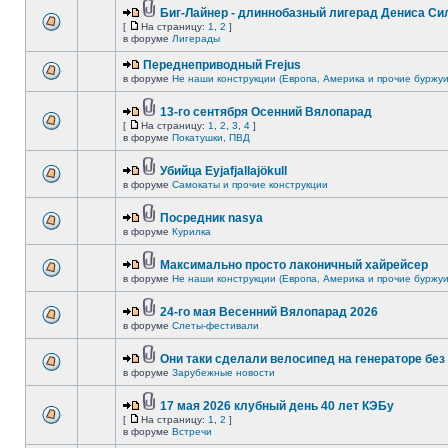
Биг-Лайнер - длиннобазный лигерад Дениса Сил
[
На страницу:
1
,
2
]
в форуме
Лигерады
Переднеприводный Frejus
в форуме
Не наши конструкции (Европа, Америка и прочие буржуи
13-го сентября Осенний Вялопарад
[
На страницу:
1
,
2
,
3
,
4
]
в форуме
Покатушки, ПВД
Убийца Eyjafjallajökull
в форуме
Самокаты и прочие конструкции
Посредник nasya
в форуме
Курилка
Максимально просто лаконичный хайрейсер
в форуме
Не наши конструкции (Европа, Америка и прочие буржуи
24-го мая Весенний Вялопарад 2026
в форуме
Слеты-фестивали
Они таки сделали велосипед на генераторе без 
в форуме
Зарубежные новости
17 мая 2026 клубный день 40 лет КЭБу
[
На страницу:
1
,
2
]
в форуме
Встречи