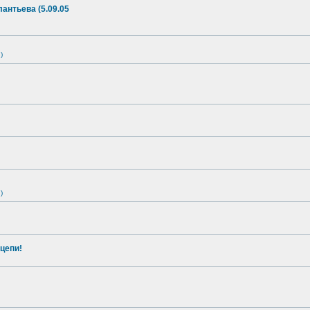
антьева (5.09.05
)
)
цепи!