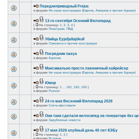
Переднеприводный Frejus
в форуме
Не наши конструкции (Европа, Америка и прочие буржуи)
13-го сентября Осенний Вялопарад
[
На страницу:
1
,
2
,
3
,
4
]
в форуме
Покатушки, ПВД
Убийца Eyjafjallajökull
в форуме
Самокаты и прочие конструкции
Посредник nasya
в форуме
Курилка
Максимально просто лаконичный хайрейсер
в форуме
Не наши конструкции (Европа, Америка и прочие буржуи)
Юмор
[
На страницу:
1
...
181
,
182
,
183
]
в форуме
Разное
24-го мая Весенний Вялопарад 2026
в форуме
Слеты-фестивали
Они таки сделали велосипед на генераторе без це
в форуме
Зарубежные новости
17 мая 2026 клубный день 40 лет КЭБу
[
На страницу:
1
,
2
]
в форуме
Встречи