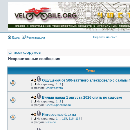
Имя пользователя:
Пароль:
{ LOG_ME_IN_SHORT
}
Перейти на сайт
Вход
Регистрация
Список форумов
Непрочитанные сообщения
Темы
Ощущения от 500-ваттного электровело с самым
[
На страницу:
1
,
2
]
в форуме
Электротяга
Вялый парад 1 августа 2026 опять по садовке
[
На страницу:
1
,
2
]
в форуме
Слеты-фестивали
Интересные факты
[
На страницу:
1
...
115
,
116
,
117
]
в форуме
Разное