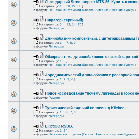
Легендарный Streetstepper MTS-26. Купить к сезону
[
На страницу:
1
...
28
,
29
,
30
]
в форуме
Не наши конструкции (Европа, Америка и прочие буржуи)
Пифагор (серийный)
[
На страницу:
1
...
13
,
14
,
15
]
в форуме
Лигерады
Длиннобазник композитный, с интегрированным 
[
На страницу:
1
...
7
,
8
,
9
]
в форуме
Лигерады
Обзорная тема длиннобахников с низкой кареткой
[
На страницу:
1
,
2
]
в форуме
Не наши конструкции (Европа, Америка и прочие буржуи)
Аэродинамический длиннобазник с рессорной по
[
На страницу:
1
,
2
,
3
,
4
]
в форуме
Лигерады
Новое исследование "почему лигерады в горки не
в форуме
Разное
Туристический сидячий велосипед Klichen
[
На страницу:
1
...
6
,
7
,
8
]
в форуме
Лигерады
ElliptiGO RSUB.
[
На страницу:
1
,
2
]
в форуме
Не наши конструкции (Европа, Америка и прочие буржуи)