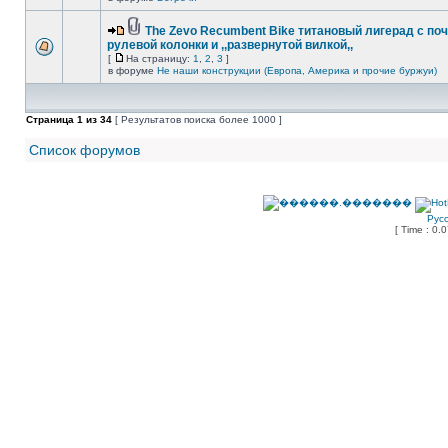
The Zevo Recumbent Bike титановый лигерад с по
рулевой колонки и ,,развернутой вилкой,,
[
На страницу:
1
,
2
,
3
]
в форуме
Не наши конструкции (Европа, Америка и прочие буржуи)
Страница
1
из
34
[ Результатов поиска более 1000 ]
Список форумов
Рус
[ Time : 0.