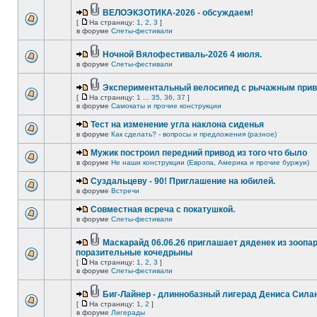
ВЕЛОЭКЗОТИКА-2026 - обсуждаем!
[
На страницу:
1
,
2
,
3
]
в форуме
Слеты-фестивали
Ночной Вялофестиваль-2026 4 июля.
в форуме
Слеты-фестивали
Экспериментальный велосипед с рычажным прив
[
На страницу:
1
...
35
,
36
,
37
]
в форуме
Самокаты и прочие конструкции
Тест на изменение угла наклона сиденья
в форуме
Как сделать? - вопросы и предложения (разное)
Мужик построил передний привод из того что было
в форуме
Не наши конструкции (Европа, Америка и прочие буржуи)
Суздальцеву - 90! Приглашение на юбилей.
в форуме
Встречи
Совместная всреча с покатушкой.
в форуме
Слеты-фестивали
Маскарайд 06.06.26 приглашает дяденек из зоопар
поразительные кочедрыны
[
На страницу:
1
,
2
,
3
]
в форуме
Слеты-фестивали
Биг-Лайнер - длиннобазный лигерад Дениса Силан
[
На страницу:
1
,
2
]
в форуме
Лигерады