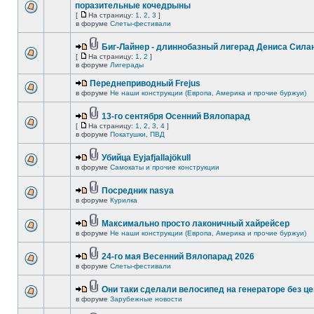
поразительные кочедрыны
[
На страницу:
1
,
2
,
3
]
в форуме
Слеты-фестивали
Биг-Лайнер - длиннобазный лигерад Дениса Силан
[
На страницу:
1
,
2
]
в форуме
Лигерады
Переднеприводный Frejus
в форуме
Не наши конструкции (Европа, Америка и прочие буржуи)
13-го сентября Осенний Вялопарад
[
На страницу:
1
,
2
,
3
,
4
]
в форуме
Покатушки, ПВД
Убийца Eyjafjallajökull
в форуме
Самокаты и прочие конструкции
Посредник nasya
в форуме
Курилка
Максимально просто лаконичный хайрейсер
в форуме
Не наши конструкции (Европа, Америка и прочие буржуи)
24-го мая Весенний Вялопарад 2026
в форуме
Слеты-фестивали
Они таки сделали велосипед на генераторе без це
в форуме
Зарубежные новости