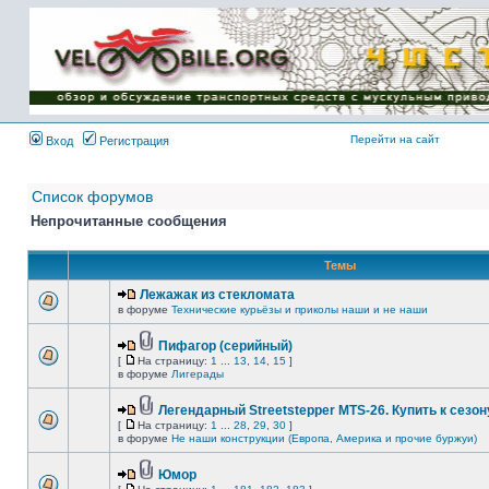
Имя пользователя:
Пароль:
{ LOG_ME_IN_SHORT
}
Перейти на сайт
Вход
Регистрация
Список форумов
Непрочитанные сообщения
Темы
Лежажак из стекломата
в форуме
Технические курьёзы и приколы наши и не наши
Пифагор (серийный)
[
На страницу:
1
...
13
,
14
,
15
]
в форуме
Лигерады
Легендарный Streetstepper MTS-26. Купить к сезону
[
На страницу:
1
...
28
,
29
,
30
]
в форуме
Не наши конструкции (Европа, Америка и прочие буржуи)
Юмор