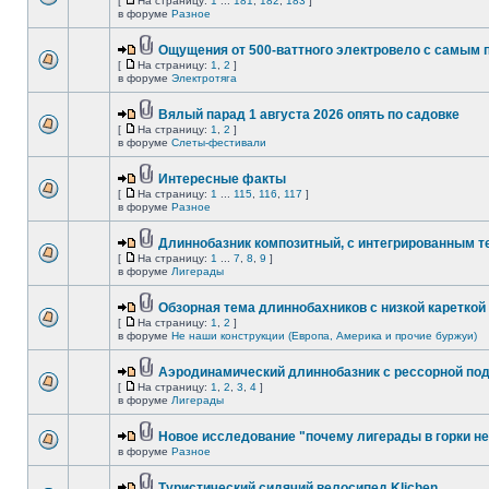
[
На страницу:
1
...
181
,
182
,
183
]
в форуме
Разное
Ощущения от 500-ваттного электровело с самым
[
На страницу:
1
,
2
]
в форуме
Электротяга
Вялый парад 1 августа 2026 опять по садовке
[
На страницу:
1
,
2
]
в форуме
Слеты-фестивали
Интересные факты
[
На страницу:
1
...
115
,
116
,
117
]
в форуме
Разное
Длиннобазник композитный, с интегрированным 
[
На страницу:
1
...
7
,
8
,
9
]
в форуме
Лигерады
Обзорная тема длиннобахников с низкой кареткой
[
На страницу:
1
,
2
]
в форуме
Не наши конструкции (Европа, Америка и прочие буржуи)
Аэродинамический длиннобазник с рессорной по
[
На страницу:
1
,
2
,
3
,
4
]
в форуме
Лигерады
Новое исследование "почему лигерады в горки не
в форуме
Разное
Туристический сидячий велосипед Klichen