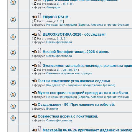
[
На страницу:
1
...
6
,
7
,
8
]
в форуме
Лигерады
ElliptiGO RSUB.
[
На страницу:
1
,
2
]
в форуме
Не наши конструкции (Европа, Америка и прочие буржуи)
ВЕЛОЭКЗОТИКА-2026 - обсуждаем!
[
На страницу:
1
,
2
,
3
]
в форуме
Слеты-фестивали
Ночной Вялофестиваль-2026 4 июля.
в форуме
Слеты-фестивали
Экспериментальный велосипед с рычажным прив
[
На страницу:
1
...
35
,
36
,
37
]
в форуме
Самокаты и прочие конструкции
Тест на изменение угла наклона сиденья
в форуме
Как сделать? - вопросы и предложения (разное)
Мужик построил передний привод из того что было
в форуме
Не наши конструкции (Европа, Америка и прочие буржуи)
Суздальцеву - 90! Приглашение на юбилей.
в форуме
Встречи
Совместная всреча с покатушкой.
в форуме
Слеты-фестивали
Маскарайд 06.06.26 приглашает дяденек из зоопар