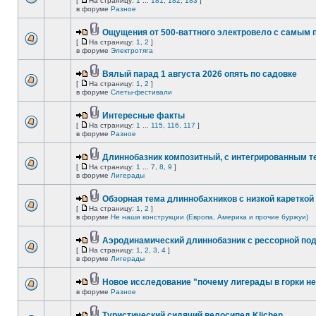
[
На страницу:
1
...
181
,
182
,
183
]
в форуме
Разное
Ощущения от 500-ваттного электровело с самым
[
На страницу:
1
,
2
]
в форуме
Электротяга
Вялый парад 1 августа 2026 опять по садовке
[
На страницу:
1
,
2
]
в форуме
Слеты-фестивали
Интересные факты
[
На страницу:
1
...
115
,
116
,
117
]
в форуме
Разное
Длиннобазник композитный, с интегрированным 
[
На страницу:
1
...
7
,
8
,
9
]
в форуме
Лигерады
Обзорная тема длиннобахников с низкой кареткой
[
На страницу:
1
,
2
]
в форуме
Не наши конструкции (Европа, Америка и прочие буржуи)
Аэродинамический длиннобазник с рессорной по
[
На страницу:
1
,
2
,
3
,
4
]
в форуме
Лигерады
Новое исследование "почему лигерады в горки не
в форуме
Разное
Туристический сидячий велосипед Klichen