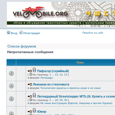
Имя пользователя:
Пароль:
{ LOG_ME_IN_SHORT
}
Перейти на сайт
Вход
Регистрация
Список форумов
Непрочитанные сообщения
Темы
Пифагор (серийный)
[
На страницу:
1
...
13
,
14
,
15
]
в форуме
Лигерады
Лежажак из стекломата
в форуме
Технические курьёзы и приколы наши и не наши
Легендарный Streetstepper MTS-26. Купить к сезону
[
На страницу:
1
...
28
,
29
,
30
]
в форуме
Не наши конструкции (Европа, Америка и прочие буржуи)
Юмор