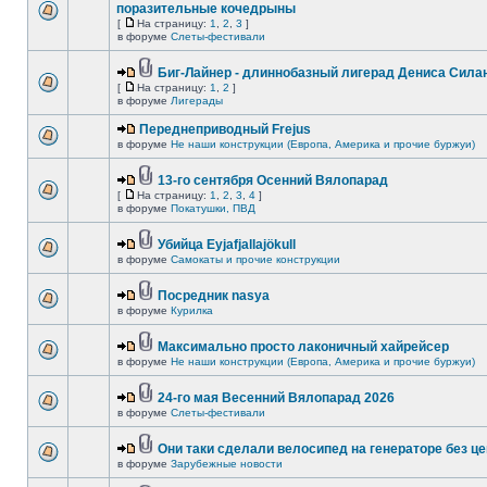
поразительные кочедрыны
[
На страницу:
1
,
2
,
3
]
в форуме
Слеты-фестивали
Биг-Лайнер - длиннобазный лигерад Дениса Силан
[
На страницу:
1
,
2
]
в форуме
Лигерады
Переднеприводный Frejus
в форуме
Не наши конструкции (Европа, Америка и прочие буржуи)
13-го сентября Осенний Вялопарад
[
На страницу:
1
,
2
,
3
,
4
]
в форуме
Покатушки, ПВД
Убийца Eyjafjallajökull
в форуме
Самокаты и прочие конструкции
Посредник nasya
в форуме
Курилка
Максимально просто лаконичный хайрейсер
в форуме
Не наши конструкции (Европа, Америка и прочие буржуи)
24-го мая Весенний Вялопарад 2026
в форуме
Слеты-фестивали
Они таки сделали велосипед на генераторе без це
в форуме
Зарубежные новости