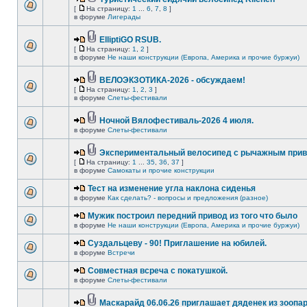
[
На страницу:
1
...
6
,
7
,
8
]
в форуме
Лигерады
ElliptiGO RSUB.
[
На страницу:
1
,
2
]
в форуме
Не наши конструкции (Европа, Америка и прочие буржуи)
ВЕЛОЭКЗОТИКА-2026 - обсуждаем!
[
На страницу:
1
,
2
,
3
]
в форуме
Слеты-фестивали
Ночной Вялофестиваль-2026 4 июля.
в форуме
Слеты-фестивали
Экспериментальный велосипед с рычажным прив
[
На страницу:
1
...
35
,
36
,
37
]
в форуме
Самокаты и прочие конструкции
Тест на изменение угла наклона сиденья
в форуме
Как сделать? - вопросы и предложения (разное)
Мужик построил передний привод из того что было
в форуме
Не наши конструкции (Европа, Америка и прочие буржуи)
Суздальцеву - 90! Приглашение на юбилей.
в форуме
Встречи
Совместная всреча с покатушкой.
в форуме
Слеты-фестивали
Маскарайд 06.06.26 приглашает дяденек из зоопар