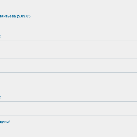
антьева (5.09.05
)
)
цепи!