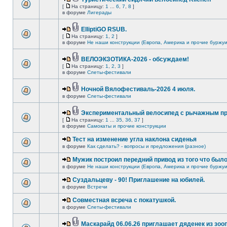
[
На страницу:
1
...
6
,
7
,
8
]
в форуме
Лигерады
ElliptiGO RSUB.
[
На страницу:
1
,
2
]
в форуме
Не наши конструкции (Европа, Америка и прочие буржуи
ВЕЛОЭКЗОТИКА-2026 - обсуждаем!
[
На страницу:
1
,
2
,
3
]
в форуме
Слеты-фестивали
Ночной Вялофестиваль-2026 4 июля.
в форуме
Слеты-фестивали
Экспериментальный велосипед с рычажным пр
[
На страницу:
1
...
35
,
36
,
37
]
в форуме
Самокаты и прочие конструкции
Тест на изменение угла наклона сиденья
в форуме
Как сделать? - вопросы и предложения (разное)
Мужик построил передний привод из того что был
в форуме
Не наши конструкции (Европа, Америка и прочие буржуи
Суздальцеву - 90! Приглашение на юбилей.
в форуме
Встречи
Совместная всреча с покатушкой.
в форуме
Слеты-фестивали
Маскарайд 06.06.26 приглашает дяденек из зо