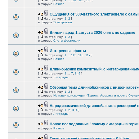
[
На страницу:
1
...
181
,
182
,
183
]
в форуме
Разное
Ощущения от 500-ваттного электровело с сам
[
На страницу:
1
,
2
]
в форуме
Электротяга
Вялый парад 1 августа 2026 опять по садовке
[
На страницу:
1
,
2
]
в форуме
Слеты-фестивали
Интересные факты
[
На страницу:
1
...
115
,
116
,
117
]
в форуме
Разное
Длиннобазник композитный, с интегрированны
[
На страницу:
1
...
7
,
8
,
9
]
в форуме
Лигерады
Обзорная тема длиннобахников с низкой каретк
[
На страницу:
1
,
2
]
в форуме
Не наши конструкции (Европа, Америка и прочие буржуи
Аэродинамический длиннобазник с рессорной 
[
На страницу:
1
,
2
,
3
,
4
]
в форуме
Лигерады
Новое исследование "почему лигерады в горки 
в форуме
Разное
Туристический сидячий велосипед Klichen