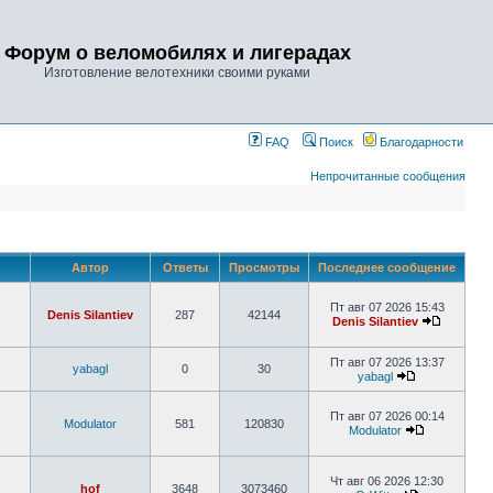
Форум о веломобилях и лигерадах
Изготовление велотехники своими руками
FAQ
Поиск
Благодарности
Непрочитанные сообщения
Автор
Ответы
Просмотры
Последнее сообщение
Пт авг 07 2026 15:43
Denis Silantiev
287
42144
Denis Silantiev
Пт авг 07 2026 13:37
yabagl
0
30
yabagl
Пт авг 07 2026 00:14
Modulator
581
120830
Modulator
Чт авг 06 2026 12:30
hof
3648
3073460