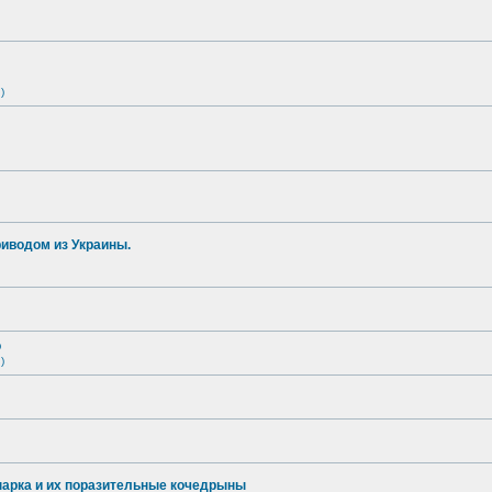
)
иводом из Украины.
о
)
опарка и их поразительные кочедрыны