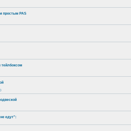
ым простым PAS
м тейлбоксом
ой
)
подвеской
не едут":