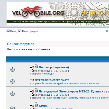
Имя пользователя:
Пароль:
{ LOG_ME_IN_SHORT
}
Пе
Вход
Регистрация
Список форумов
Непрочитанные сообщения
Пифагор (серийный)
[
На страницу:
1
...
13
,
14
,
15
]
в форуме
Лигерады
Лежажак из стекломата
в форуме
Технические курьёзы и приколы наши и не наши
Легендарный Streetstepper MTS-26. Купить к сез
[
На страницу:
1
...
28
,
29
,
30
]
в форуме
Не наши конструкции (Европа, Америка и прочие буржуи
Юмор