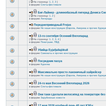
[
На страницу:
1
,
2
,
3
]
в форуме
Слеты-фестивали
Биг-Лайнер - длиннобазный лигерад Дениса Сил
[
На страницу:
1
,
2
]
в форуме
Лигерады
Переднеприводный Frejus
в форуме
Не наши конструкции (Европа, Америка и прочие буржуи
13-го сентября Осенний Вялопарад
[
На страницу:
1
,
2
,
3
,
4
]
в форуме
Покатушки, ПВД
Убийца Eyjafjallajökull
в форуме
Самокаты и прочие конструкции
Посредник nasya
в форуме
Курилка
Максимально просто лаконичный хайрейсер
в форуме
Не наши конструкции (Европа, Америка и прочие буржуи
24-го мая Весенний Вялопарад 2026
в форуме
Слеты-фестивали
Они таки сделали велосипед на генераторе без 
в форуме
Зарубежные новости
17 мая 2026 клубный день 40 лет КЭБу