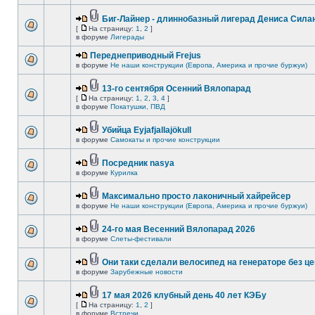
Биг-Лайнер - длиннобазный лигерад Дениса Силан
[
На страницу:
1
,
2
]
в форуме
Лигерады
Переднеприводный Frejus
в форуме
Не наши конструкции (Европа, Америка и прочие буржуи)
13-го сентября Осенний Вялопарад
[
На страницу:
1
,
2
,
3
,
4
]
в форуме
Покатушки, ПВД
Убийца Eyjafjallajökull
в форуме
Самокаты и прочие конструкции
Посредник nasya
в форуме
Курилка
Максимально просто лаконичный хайрейсер
в форуме
Не наши конструкции (Европа, Америка и прочие буржуи)
24-го мая Весенний Вялопарад 2026
в форуме
Слеты-фестивали
Они таки сделали велосипед на генераторе без це
в форуме
Зарубежные новости
17 мая 2026 клубный день 40 лет КЭБу
[
На страницу:
1
,
2
]
в форуме
Встречи