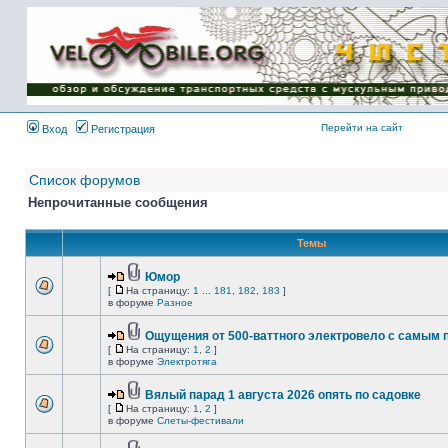
Имя пользователя:
Пароль:
{ LOG_ME_IN_SHORT
}
Перейти на сайт
Вход
Регистрация
Список форумов
Непрочитанные сообщения
Темы
Юмор
[
На страницу:
1
...
181
,
182
,
183
]
в форуме
Разное
Ощущения от 500-ваттного электровело с самым
[
На страницу:
1
,
2
]
в форуме
Электротяга
Вялый парад 1 августа 2026 опять по садовке
[
На страницу:
1
,
2
]
в форуме
Слеты-фестивали