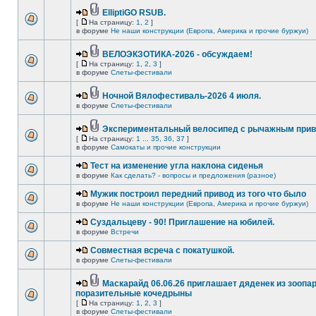
ElliptiGO RSUB.
[
На страницу:
1
,
2
]
в форуме
Не наши конструкции (Европа, Америка и прочие буржуи)
ВЕЛОЭКЗОТИКА-2026 - обсуждаем!
[
На страницу:
1
,
2
,
3
]
в форуме
Слеты-фестивали
Ночной Вялофестиваль-2026 4 июля.
в форуме
Слеты-фестивали
Экспериментальный велосипед с рычажным прив
[
На страницу:
1
...
35
,
36
,
37
]
в форуме
Самокаты и прочие конструкции
Тест на изменение угла наклона сиденья
в форуме
Как сделать? - вопросы и предложения (разное)
Мужик построил передний привод из того что было
в форуме
Не наши конструкции (Европа, Америка и прочие буржуи)
Суздальцеву - 90! Приглашение на юбилей.
в форуме
Встречи
Совместная всреча с покатушкой.
в форуме
Слеты-фестивали
Маскарайд 06.06.26 приглашает дяденек из зоопар
поразительные кочедрыны
[
На страницу:
1
,
2
,
3
]
в форуме
Слеты-фестивали