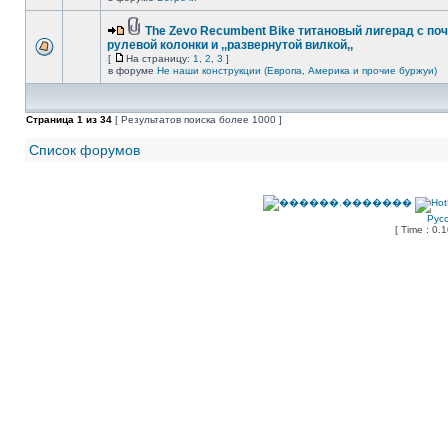
The Zevo Recumbent Bike титановый лигерад с по
рулевой колонки и ,,развернутой вилкой,,
[
На страницу:
1
,
2
,
3
]
в форуме
Не наши конструкции (Европа, Америка и прочие буржуи)
Страница
1
из
34
[ Результатов поиска более 1000 ]
Список форумов
Рус
[ Time : 0.