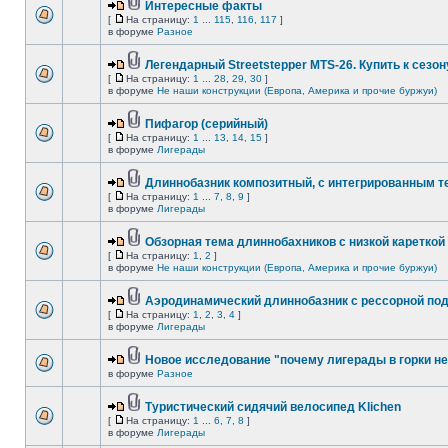
Интересные факты
[
На страницу:
1
...
115
,
116
,
117
]
в форуме
Разное
Легендарный Streetstepper MTS-26. Купить к сезону
[
На страницу:
1
...
28
,
29
,
30
]
в форуме
Не наши конструкции (Европа, Америка и прочие буржуи)
Пифагор (серийный)
[
На страницу:
1
...
13
,
14
,
15
]
в форуме
Лигерады
Длиннобазник композитный, с интегрированным 
[
На страницу:
1
...
7
,
8
,
9
]
в форуме
Лигерады
Обзорная тема длиннобахников с низкой кареткой
[
На страницу:
1
,
2
]
в форуме
Не наши конструкции (Европа, Америка и прочие буржуи)
Аэродинамический длиннобазник с рессорной по
[
На страницу:
1
,
2
,
3
,
4
]
в форуме
Лигерады
Новое исследование "почему лигерады в горки не
в форуме
Разное
Туристический сидячий велосипед Klichen
[
На страницу:
1
...
6
,
7
,
8
]
в форуме
Лигерады