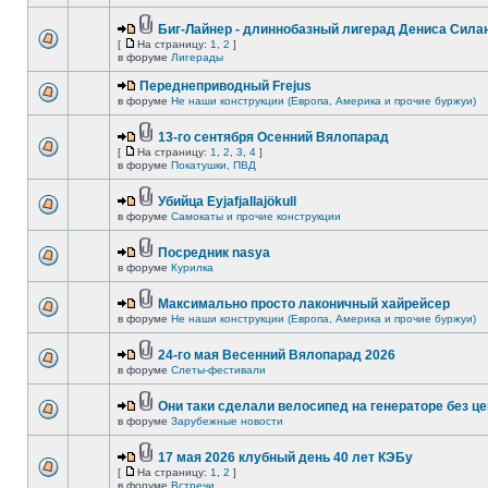
Биг-Лайнер - длиннобазный лигерад Дениса Силан
[
На страницу:
1
,
2
]
в форуме
Лигерады
Переднеприводный Frejus
в форуме
Не наши конструкции (Европа, Америка и прочие буржуи)
13-го сентября Осенний Вялопарад
[
На страницу:
1
,
2
,
3
,
4
]
в форуме
Покатушки, ПВД
Убийца Eyjafjallajökull
в форуме
Самокаты и прочие конструкции
Посредник nasya
в форуме
Курилка
Максимально просто лаконичный хайрейсер
в форуме
Не наши конструкции (Европа, Америка и прочие буржуи)
24-го мая Весенний Вялопарад 2026
в форуме
Слеты-фестивали
Они таки сделали велосипед на генераторе без це
в форуме
Зарубежные новости
17 мая 2026 клубный день 40 лет КЭБу
[
На страницу:
1
,
2
]
в форуме
Встречи