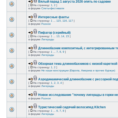
Вялый парад 1 августа 2026 опять по садовке
[
На страницу:
1
,
2
]
в форуме
Слеты-фестивали
Интересные факты
[
На страницу:
1
...
115
,
116
,
117
]
в форуме
Разное
Пифагор (серийный)
[
На страницу:
1
...
13
,
14
,
15
]
в форуме
Лигерады
Длиннобазник композитный, с интегрированным 
[
На страницу:
1
...
7
,
8
,
9
]
в форуме
Лигерады
Обзорная тема длиннобахников с низкой кареткой
[
На страницу:
1
,
2
]
в форуме
Не наши конструкции (Европа, Америка и прочие буржуи)
Аэродинамический длиннобазник с рессорной по
[
На страницу:
1
,
2
,
3
,
4
]
в форуме
Лигерады
Новое исследование "почему лигерады в горки не
в форуме
Разное
Туристический сидячий велосипед Klichen
[
На страницу:
1
...
6
,
7
,
8
]
в форуме
Лигерады