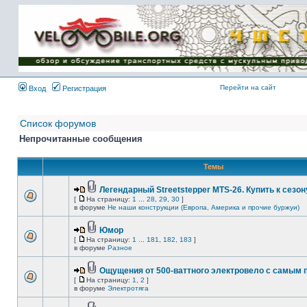
Имя пользователя:
Пароль:
{ LOG_ME_IN_SHORT
}
Перейти на сайт
Вход
Регистрация
Список форумов
Непрочитанные сообщения
Темы
Легендарный Streetstepper MTS-26. Купить к сезону
[
На страницу:
1
...
28
,
29
,
30
]
в форуме
Не наши конструкции (Европа, Америка и прочие буржуи)
Юмор
[
На страницу:
1
...
181
,
182
,
183
]
в форуме
Разное
Ощущения от 500-ваттного электровело с самым
[
На страницу:
1
,
2
]
в форуме
Электротяга