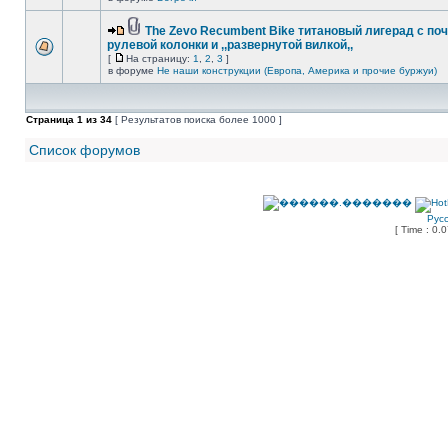
The Zevo Recumbent Bike титановый лигерад с по
рулевой колонки и ,,развернутой вилкой,,
[
На страницу:
1
,
2
,
3
]
в форуме
Не наши конструкции (Европа, Америка и прочие буржуи)
Страница
1
из
34
[ Результатов поиска более 1000 ]
Список форумов
Рус
[ Time : 0.