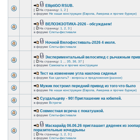
ElliptiGO RSUB.
[
На страницу:
1
,
2
]
в форуме
Не наши конструкции (Европа, Америка и прочие буржуи)
ВЕЛОЭКЗОТИКА-2026 - обсуждаем!
[
На страницу:
1
,
2
,
3
]
в форуме
Слеты-фестивали
Ночной Вялофестиваль-2026 4 июля.
в форуме
Слеты-фестивали
Экспериментальный велосипед с рычажным прив
[
На страницу:
1
...
35
,
36
,
37
]
в форуме
Самокаты и прочие конструкции
Тест на изменение угла наклона сиденья
в форуме
Как сделать? - вопросы и предложения (разное)
Мужик построил передний привод из того что было
в форуме
Не наши конструкции (Европа, Америка и прочие буржуи)
Суздальцеву - 90! Приглашение на юбилей.
в форуме
Встречи
Совместная всреча с покатушкой.
в форуме
Слеты-фестивали
Маскарайд 06.06.26 приглашает дяденек из зоопар
поразительные кочедрыны
[
На страницу:
1
,
2
,
3
]
в форуме
Слеты-фестивали