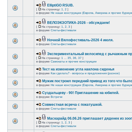
ElliptiGO RSUB.
[
На страницу:
1
,
2
]
в форуме
Не наши конструкции (Европа, Америка и прочие буржуи
ВЕЛОЭКЗОТИКА-2026 - обсуждаем!
[
На страницу:
1
,
2
,
3
]
в форуме
Слеты-фестивали
Ночной Вялофестиваль-2026 4 июля.
в форуме
Слеты-фестивали
Экспериментальный велосипед с рычажным пр
[
На страницу:
1
...
35
,
36
,
37
]
в форуме
Самокаты и прочие конструкции
Тест на изменение угла наклона сиденья
в форуме
Как сделать? - вопросы и предложения (разное)
Мужик построил передний привод из того что был
в форуме
Не наши конструкции (Европа, Америка и прочие буржуи
Суздальцеву - 90! Приглашение на юбилей.
в форуме
Встречи
Совместная всреча с покатушкой.
в форуме
Слеты-фестивали
Маскарайд 06.06.26 приглашает дяденек из зо
[
На страницу:
1
,
2
,
3
]
в форуме
Слеты-фестивали