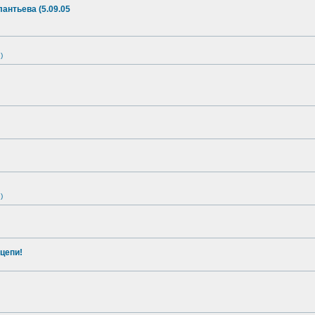
антьева (5.09.05
)
)
цепи!