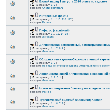
Вялый парад 1 августа 2026 опять по садовке
[
На страницу:
1
,
2
]
в форуме
Слеты-фестивали
Интересные факты
[
На страницу:
1
...
115
,
116
,
117
]
в форуме
Разное
Пифагор (серийный)
[
На страницу:
1
...
13
,
14
,
15
]
в форуме
Лигерады
Длиннобазник композитный, с интегрированны
[
На страницу:
1
...
7
,
8
,
9
]
в форуме
Лигерады
Обзорная тема длиннобахников с низкой каретк
[
На страницу:
1
,
2
]
в форуме
Не наши конструкции (Европа, Америка и прочие буржуи
Аэродинамический длиннобазник с рессорной 
[
На страницу:
1
,
2
,
3
,
4
]
в форуме
Лигерады
Новое исследование "почему лигерады в горки 
в форуме
Разное
Туристический сидячий велосипед Klichen
[
На страницу:
1
...
6
,
7
,
8
]
в форуме
Лигерады