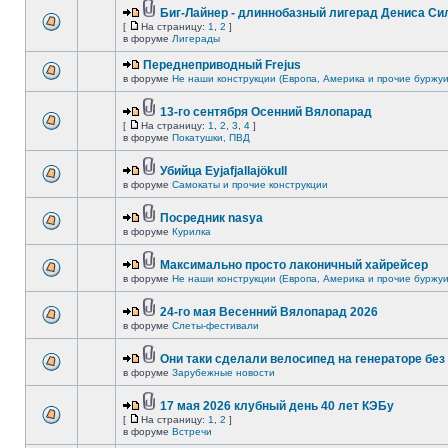
Биг-Лайнер - длиннобазный лигерад Дениса Сил
[
На страницу:
1
,
2
]
в форуме
Лигерады
Переднеприводный Frejus
в форуме
Не наши конструкции (Европа, Америка и прочие буржуи
13-го сентября Осенний Вялопарад
[
На страницу:
1
,
2
,
3
,
4
]
в форуме
Покатушки, ПВД
Убийца Eyjafjallajökull
в форуме
Самокаты и прочие конструкции
Посредник nasya
в форуме
Курилка
Максимально просто лаконичный хайрейсер
в форуме
Не наши конструкции (Европа, Америка и прочие буржуи
24-го мая Весенний Вялопарад 2026
в форуме
Слеты-фестивали
Они таки сделали велосипед на генераторе без 
в форуме
Зарубежные новости
17 мая 2026 клубный день 40 лет КЭБу
[
На страницу:
1
,
2
]
в форуме
Встречи