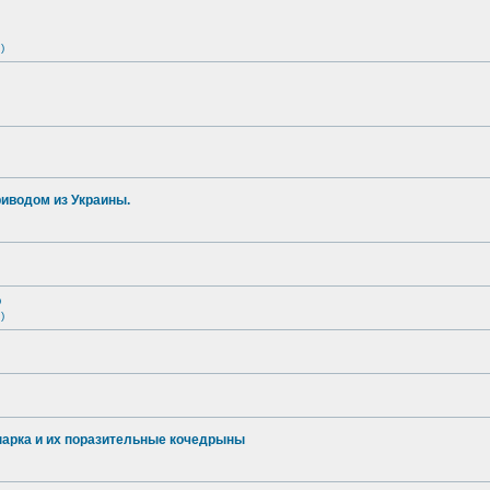
)
иводом из Украины.
о
)
опарка и их поразительные кочедрыны