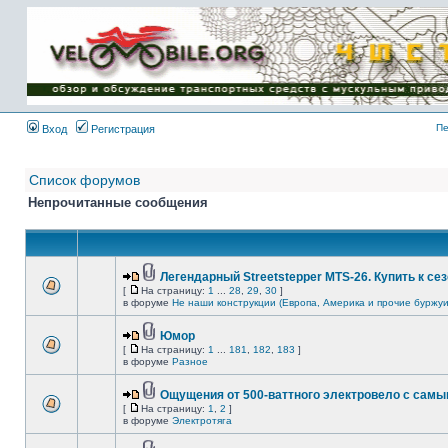
Имя пользователя:
Пароль:
{ LOG_ME_IN_SHORT
}
Пе
Вход
Регистрация
Список форумов
Непрочитанные сообщения
Легендарный Streetstepper MTS-26. Купить к сез
[
На страницу:
1
...
28
,
29
,
30
]
в форуме
Не наши конструкции (Европа, Америка и прочие буржуи
Юмор
[
На страницу:
1
...
181
,
182
,
183
]
в форуме
Разное
Ощущения от 500-ваттного электровело с сам
[
На страницу:
1
,
2
]
в форуме
Электротяга