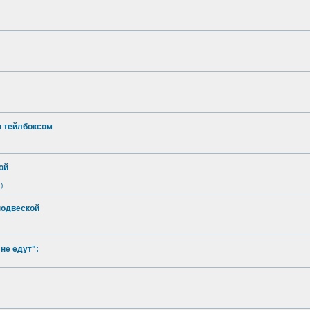
м тейлбоксом
ой
)
подвеской
не едут":