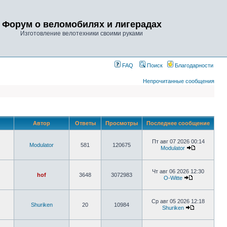
Форум о веломобилях и лигерадах
Изготовление велотехники своими руками
FAQ
Поиск
Благодарности
Непрочитанные сообщения
Автор
Ответы
Просмотры
Последнее сообщение
Пт авг 07 2026 00:14
Modulator
581
120675
Modulator
Чт авг 06 2026 12:30
hof
3648
3072983
O-Witte
Ср авг 05 2026 12:18
Shuriken
20
10984
Shuriken