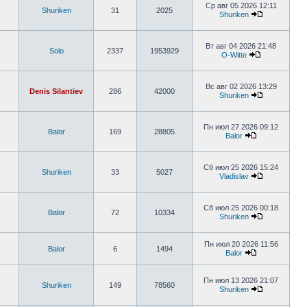
Ср авг 05 2026 12:11
Shuriken
31
2025
Shuriken
Вт авг 04 2026 21:48
Solo
2337
1953929
O-Witte
Вс авг 02 2026 13:29
Denis Silantiev
286
42000
Shuriken
Пн июл 27 2026 09:12
Balor
169
28805
Balor
Сб июл 25 2026 15:24
Shuriken
33
5027
Vladislav
Сб июл 25 2026 00:18
Balor
72
10334
Shuriken
Пн июл 20 2026 11:56
Balor
6
1494
Balor
Пн июл 13 2026 21:07
Shuriken
149
78560
Shuriken