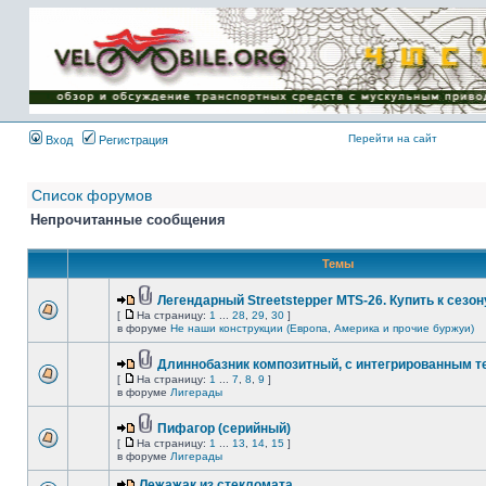
Имя пользователя:
Пароль:
{ LOG_ME_IN_SHORT
}
Перейти на сайт
Вход
Регистрация
Список форумов
Непрочитанные сообщения
Темы
Легендарный Streetstepper MTS-26. Купить к сезону
[
На страницу:
1
...
28
,
29
,
30
]
в форуме
Не наши конструкции (Европа, Америка и прочие буржуи)
Длиннобазник композитный, с интегрированным 
[
На страницу:
1
...
7
,
8
,
9
]
в форуме
Лигерады
Пифагор (серийный)
[
На страницу:
1
...
13
,
14
,
15
]
в форуме
Лигерады
Лежажак из стекломата