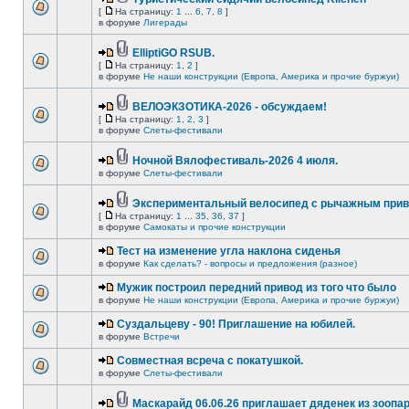
[
На страницу:
1
...
6
,
7
,
8
]
в форуме
Лигерады
ElliptiGO RSUB.
[
На страницу:
1
,
2
]
в форуме
Не наши конструкции (Европа, Америка и прочие буржуи)
ВЕЛОЭКЗОТИКА-2026 - обсуждаем!
[
На страницу:
1
,
2
,
3
]
в форуме
Слеты-фестивали
Ночной Вялофестиваль-2026 4 июля.
в форуме
Слеты-фестивали
Экспериментальный велосипед с рычажным прив
[
На страницу:
1
...
35
,
36
,
37
]
в форуме
Самокаты и прочие конструкции
Тест на изменение угла наклона сиденья
в форуме
Как сделать? - вопросы и предложения (разное)
Мужик построил передний привод из того что было
в форуме
Не наши конструкции (Европа, Америка и прочие буржуи)
Суздальцеву - 90! Приглашение на юбилей.
в форуме
Встречи
Совместная всреча с покатушкой.
в форуме
Слеты-фестивали
Маскарайд 06.06.26 приглашает дяденек из зоопар