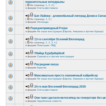
поразительные кочедрыны
[
На страницу:
1
,
2
,
3
]
в форуме
Слеты-фестивали
Биг-Лайнер - длиннобазный лигерад Дениса Силан
[
На страницу:
1
,
2
]
в форуме
Лигерады
Переднеприводный Frejus
в форуме
Не наши конструкции (Европа, Америка и прочие буржуи)
13-го сентября Осенний Вялопарад
[
На страницу:
1
,
2
,
3
,
4
]
в форуме
Покатушки, ПВД
Убийца Eyjafjallajökull
в форуме
Самокаты и прочие конструкции
Посредник nasya
в форуме
Курилка
Максимально просто лаконичный хайрейсер
в форуме
Не наши конструкции (Европа, Америка и прочие буржуи)
24-го мая Весенний Вялопарад 2026
в форуме
Слеты-фестивали
Они таки сделали велосипед на генераторе без це
в форуме
Зарубежные новости