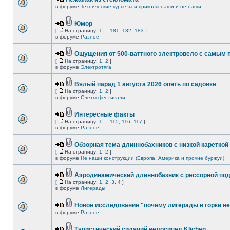
в форуме
Технические курьёзы и приколы наши и не наши
Юмор
[
На страницу:
1
...
181
,
182
,
183
]
в форуме
Разное
Ощущения от 500-ваттного электровело с самым
[
На страницу:
1
,
2
]
в форуме
Электротяга
Вялый парад 1 августа 2026 опять по садовке
[
На страницу:
1
,
2
]
в форуме
Слеты-фестивали
Интересные факты
[
На страницу:
1
...
115
,
116
,
117
]
в форуме
Разное
Обзорная тема длиннобахников с низкой кареткой
[
На страницу:
1
,
2
]
в форуме
Не наши конструкции (Европа, Америка и прочие буржуи)
Аэродинамический длиннобазник с рессорной по
[
На страницу:
1
,
2
,
3
,
4
]
в форуме
Лигерады
Новое исследование "почему лигерады в горки не
в форуме
Разное
Туристический сидячий велосипед Klichen