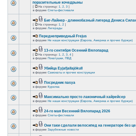
поразительные кочедрыны
[
На страницу:
1
,
2
,
3
]
в форуме
Слеты-фестивали
Биг-Лайнер - длиннобазный лигерад Дениса Силан
[
На страницу:
1
,
2
]
в форуме
Лигерады
Переднеприводный Frejus
в форуме
Не наши конструкции (Европа, Америка и прочие буржуи)
13-го сентября Осенний Вялопарад
[
На страницу:
1
,
2
,
3
,
4
]
в форуме
Покатушки, ПВД
Убийца Eyjafjallajökull
в форуме
Самокаты и прочие конструкции
Посредник nasya
в форуме
Курилка
Максимально просто лаконичный хайрейсер
в форуме
Не наши конструкции (Европа, Америка и прочие буржуи)
24-го мая Весенний Вялопарад 2026
в форуме
Слеты-фестивали
Они таки сделали велосипед на генераторе без це
в форуме
Зарубежные новости