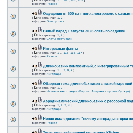
[
На страницу:
1
...
181
,
182
,
183
]
в форуме
Разное
Ощущения от 500-ваттного электровело с самым
[
На страницу:
1
,
2
]
в форуме
Электротяга
Вялый парад 1 августа 2026 опять по садовке
[
На страницу:
1
,
2
]
в форуме
Слеты-фестивали
Интересные факты
[
На страницу:
1
...
115
,
116
,
117
]
в форуме
Разное
Длиннобазник композитный, с интегрированным 
[
На страницу:
1
...
7
,
8
,
9
]
в форуме
Лигерады
Обзорная тема длиннобахников с низкой кареткой
[
На страницу:
1
,
2
]
в форуме
Не наши конструкции (Европа, Америка и прочие буржуи)
Аэродинамический длиннобазник с рессорной по
[
На страницу:
1
,
2
,
3
,
4
]
в форуме
Лигерады
Новое исследование "почему лигерады в горки не
в форуме
Разное
Туристический сидячий велосипед Klichen