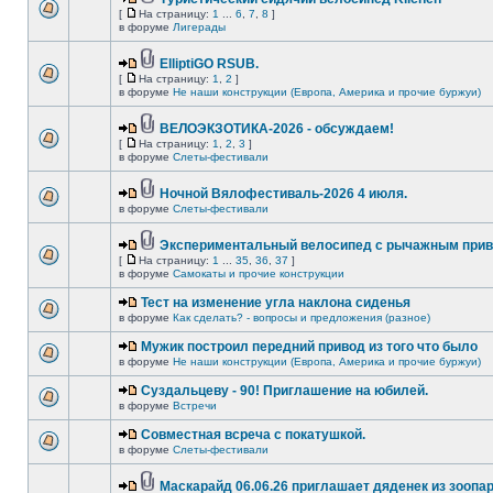
[
На страницу:
1
...
6
,
7
,
8
]
в форуме
Лигерады
ElliptiGO RSUB.
[
На страницу:
1
,
2
]
в форуме
Не наши конструкции (Европа, Америка и прочие буржуи)
ВЕЛОЭКЗОТИКА-2026 - обсуждаем!
[
На страницу:
1
,
2
,
3
]
в форуме
Слеты-фестивали
Ночной Вялофестиваль-2026 4 июля.
в форуме
Слеты-фестивали
Экспериментальный велосипед с рычажным прив
[
На страницу:
1
...
35
,
36
,
37
]
в форуме
Самокаты и прочие конструкции
Тест на изменение угла наклона сиденья
в форуме
Как сделать? - вопросы и предложения (разное)
Мужик построил передний привод из того что было
в форуме
Не наши конструкции (Европа, Америка и прочие буржуи)
Суздальцеву - 90! Приглашение на юбилей.
в форуме
Встречи
Совместная всреча с покатушкой.
в форуме
Слеты-фестивали
Маскарайд 06.06.26 приглашает дяденек из зоопар