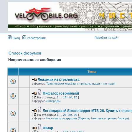
Имя пользователя:
Пароль:
{ LOG_ME_IN_SHORT
}
Перейти на сайт
Вход
Регистрация
Список форумов
Непрочитанные сообщения
Темы
Лежажак из стекломата
в форуме
Технические курьёзы и приколы наши и не наши
Пифагор (серийный)
[
На страницу:
1
...
13
,
14
,
15
]
в форуме
Лигерады
Легендарный Streetstepper MTS-26. Купить к сезону
[
На страницу:
1
...
28
,
29
,
30
]
в форуме
Не наши конструкции (Европа, Америка и прочие буржуи)
Юмор