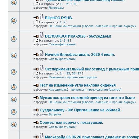
[
На страницу:
1
...
6
,
7
,
8
]
в форуме
Лигерады
ElliptiGO RSUB.
[
На страницу:
1
,
2
]
в форуме
Не наши конструкции (Европа, Америка и прочие буржуи)
ВЕЛОЭКЗОТИКА-2026 - обсуждаем!
[
На страницу:
1
,
2
,
3
]
в форуме
Слеты-фестивали
Ночной Вялофестиваль-2026 4 июля.
в форуме
Слеты-фестивали
Экспериментальный велосипед с рычажным прив
[
На страницу:
1
...
35
,
36
,
37
]
в форуме
Самокаты и прочие конструкции
Тест на изменение угла наклона сиденья
в форуме
Как сделать? - вопросы и предложения (разное)
Мужик построил передний привод из того что было
в форуме
Не наши конструкции (Европа, Америка и прочие буржуи)
Суздальцеву - 90! Приглашение на юбилей.
в форуме
Встречи
Совместная всреча с покатушкой.
в форуме
Слеты-фестивали
Маскарайд 06.06.26 приглашает дяденек из зоопар