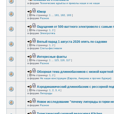
в форуме
Технические курьёзы и приколы наши и не наши
Юмор
[
На страницу:
1
...
181
,
182
,
183
]
в форуме
Разное
Ощущения от 500-ваттного электровело с самым
[
На страницу:
1
,
2
]
в форуме
Электротяга
Вялый парад 1 августа 2026 опять по садовке
[
На страницу:
1
,
2
]
в форуме
Слеты-фестивали
Интересные факты
[
На страницу:
1
...
115
,
116
,
117
]
в форуме
Разное
Обзорная тема длиннобахников с низкой кареткой
[
На страницу:
1
,
2
]
в форуме
Не наши конструкции (Европа, Америка и прочие буржуи)
Аэродинамический длиннобазник с рессорной по
[
На страницу:
1
,
2
,
3
,
4
]
в форуме
Лигерады
Новое исследование "почему лигерады в горки не
в форуме
Разное
Туристический сидячий велосипед Klichen