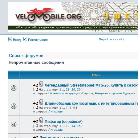
Имя пользователя:
Пароль:
{ LOG_ME_IN_SHORT
}
Перейти на сайт
Вход
Регистрация
Список форумов
Непрочитанные сообщения
Темы
Легендарный Streetstepper MTS-26. Купить к сезону
[
На страницу:
1
...
28
,
29
,
30
]
в форуме
Не наши конструкции (Европа, Америка и прочие буржуи)
Длиннобазник композитный, с интегрированным 
[
На страницу:
1
...
7
,
8
,
9
]
в форуме
Лигерады
Пифагор (серийный)
[
На страницу:
1
...
13
,
14
,
15
]
в форуме
Лигерады
Лежажак из стекломата