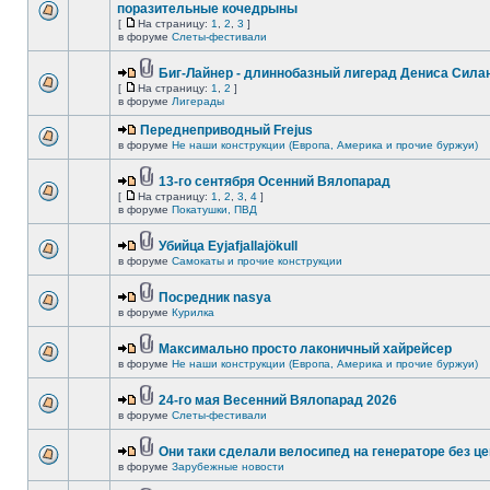
поразительные кочедрыны
[
На страницу:
1
,
2
,
3
]
в форуме
Слеты-фестивали
Биг-Лайнер - длиннобазный лигерад Дениса Силан
[
На страницу:
1
,
2
]
в форуме
Лигерады
Переднеприводный Frejus
в форуме
Не наши конструкции (Европа, Америка и прочие буржуи)
13-го сентября Осенний Вялопарад
[
На страницу:
1
,
2
,
3
,
4
]
в форуме
Покатушки, ПВД
Убийца Eyjafjallajökull
в форуме
Самокаты и прочие конструкции
Посредник nasya
в форуме
Курилка
Максимально просто лаконичный хайрейсер
в форуме
Не наши конструкции (Европа, Америка и прочие буржуи)
24-го мая Весенний Вялопарад 2026
в форуме
Слеты-фестивали
Они таки сделали велосипед на генераторе без це
в форуме
Зарубежные новости